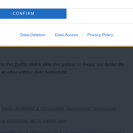
α υποβάλλω καινούργια αίτηση;; Ή άπαξ και διαγράψω την τωρινή 
CONFIRM
 διαγράψετε και να κάνετε άλλη. Υπάρχουν τα στοιχεία επικοινωνί
 μαζί τους για να σας βοηθήσουν.
Data Deletion
Data Access
Privacy Policy
 στο ένα βγάζει ΑΜΚΑ αλλα δεν γράφει το όνομα του διπλα! Θα
 να κάνω κάποια άλλη διαδικάσία;
ς έχουν υποβληθεί & απορριφθεί (ημερομηνίες πληρωμών)
 οι καταβολές για το market pass