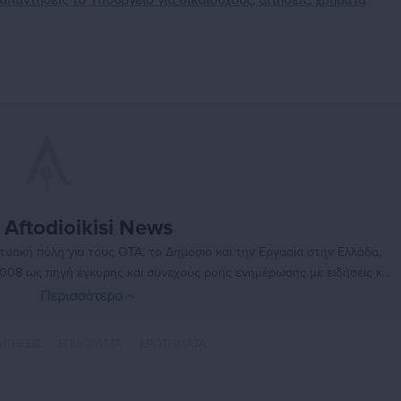
απαντήσεις το Υπουργείο για δικαιούχους, αιτήσεις, χρήματα
Aftodioikisi News
αδικτυακή πύλη για τους ΟΤΑ, το Δημόσιο και την Εργασία στην Ελλάδα,
008 ως πηγή έγκυρης και συνεχούς ροής ενημέρωσης με ειδήσεις και
ης, της Δημόσιας Διοίκησης, της Εργασίας, της Ασφάλισης αλλά και
Περισσότερα
λλάδα και όλο τον κόσμο. Τον Μάιο του 2010, μόλις δύο χρόνια μετά
μήθηκε με το δημοσιογραφικό Βραβείο Μπότση. Παράλληλα, αποτελεί
ΑΙΤΗΣΕΙΣ,
ΕΠΙΔΟΜΑΤΑ,
ΕΡΩΤΗΜΑΤΑ
ύ πολιτικών, αιρετών της Αυτοδιοίκησης αλλά και επιχειρηματιών με
νους στο δημόσιο και ιδιωτικό τομέα, ενώ λειτουργεί ως δίαυλος
νωνίας μεταξύ της Περιφέρειας και του Κέντρου. Καθημερινά δέχεται