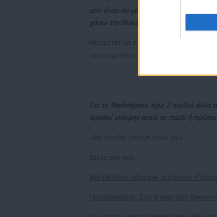
μου είναι αν μετά θα μπορώ εκ νέου ν
χάσω την δυνατότητα αυτή;;
Μπορείτε να την επεξεργαστείτε, ή να
του αρμόδιου τμήματος. Επικοινωνήστε
Για το Marketpass, έχω 2 παιδιά αλλα
ληφθεί υπόψην αυτό το παιδί ή πρέπει
«Θα ληφθεί υπόψη είναι οκ!»
Δείτε σχετικά:
Market Pass: «Βροχή» αιτήσεων -Πόσε
Παπαθανάσης: Στις 3 Μαρτίου ξεκινούν