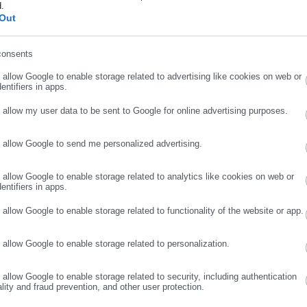
d.
ήρωσε επώνυμο
Out
consents
ρωσε email
νή φορολογική δήλωση»
o allow Google to enable storage related to advertising like cookies on web or
entifiers in apps.
να το κατεβάσω στο κινητό ;
o allow my user data to be sent to Google for online advertising purposes.
σκευή, πας στις ρυθμίσεις του κινητού, στην αναζήτηση γράφεις
o allow Google to send me personalized advertising.
.
ΣΥΝΕΧΙΣΤΕ ΣΤΟ WEBSITE
ΕΓΓΡΑΦΗ
t pass για τον μπαμπά μου που δεν έχει email και κινητό
o allow Google to enable storage related to analytics like cookies on web or
entifiers in apps.
o allow Google to enable storage related to functionality of the website or app.
ό σου email αλλά τον δικό του IBAN. Ή βάλε έναν άλλο αριθμό και
αλλακτικά, φτιάξτε ένα καινούργιο email.»
o allow Google to enable storage related to personalization.
Είμαστε τετραμελής οικογένεια με κύριο δικαιούχο τον σύζυγο. Όμ
o allow Google to enable storage related to security, including authentication
διά δεν έχουν μπει στην αίτηση, δεν μου τα βγάζει καθόλου. Στο
ality and fraud prevention, and other user protection.
 βλέπω πως έχω την δυνατότητα διαγραφής της αίτησης….το ερώτη