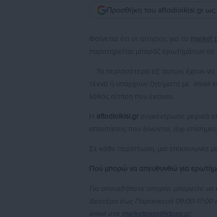
Προσθήκη του aftodioikisi.gr ω
Φαίνεται ότι οι αιτήσεις για το
market 
παρατηρείται μπαράζ ερωτημάτων σε σε
Τα περισσότερα εξ’ αυτών, έχουν να
τέκνα ή υπάρχουν ζητήματα με email κ
λάθος αίτηση που έκαναν.
Η
aftodioikisi.gr
συγκέντρωσε μερικά απ
απαντήσεις που δίνονται, (όχι επίσημε
Σε κάθε περίπτωση, μια επικοινωνία μ
Πού μπορώ να απευθυνθώ για ερωτήματ
Για οποιαδήποτε απορία, μπορείτε ν
Δευτέρα έως Παρασκευή 09:00-17:00 
email στο
marketpass@ktpae.gr
.