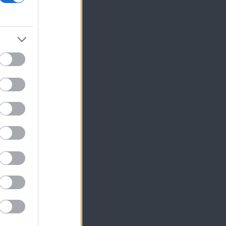
ως
μα