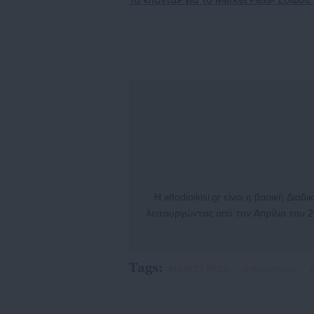
Τα «πάντα» για το Market Pass- Έδωσε 
Η aftodioikisi.gr είναι η βασική Δι
λειτουργώντας από τον Απρίλιο του 2
θέματα από το χώρο της Αυτοδιοίκησ
γενικότερης επικαιρότητας από την Ε
την έναρξη της λειτουργίας της τι
Tags:
MARKET PASS,
proteinomena,
κόμβο αμφίδρομης επικοινωνίας μεταξ
τους πολίτες και τους εργαζόμε
διαδραστικής ενημέρωσης και επικοι