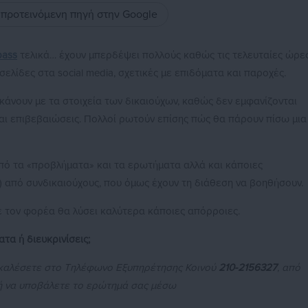
ς προτεινόμενη πηγή στην Google
pass
τελικά… έχουν μπερδέψει πολλούς καθώς τις τελευταίες ώρε
λίδες στα social media, σχετικές με επιδόματα και παροχές.
 κάνουν με τα στοιχεία των δικαιούχων, καθώς δεν εμφανίζονται
αι επιβεβαιώσεις. Πολλοί ρωτούν επίσης πώς θα πάρουν πίσω μια
ό τα «προβλήματα» και τα ερωτήματα αλλά και κάποιες
ς) από συνδικαιούχους, που όμως έχουν τη διάθεση να βοηθήσουν.
ε τον φορέα θα λύσει καλύτερα κάποιες απόρροιες.
α ή διευκρινίσεις;
α καλέσετε στο Τηλέφωνο Εξυπηρέτησης Κοινού
210-2156327
, από
ή να υποβάλετε το ερώτημά σας μέσω