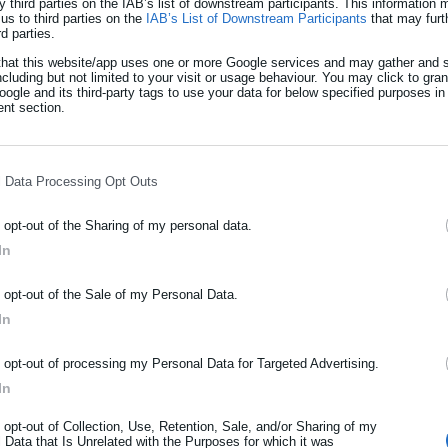
y third parties on the IAB’s list of downstream participants. This information
us to third parties on the
IAB’s List of Downstream Participants
that may furt
μην ανησυχείτε»
rd parties.
that this website/app uses one or more Google services and may gather and s
χωρίς να έχω λογαριασμό η αίτηση έχει εγκριθεί τι μπορώ να κάνω
ncluding but not limited to your visit or usage behaviour. You may click to gra
ogle and its third-party tags to use your data for below specified purposes in
nt section.
ς για την εφαρμογή και την ψηφιακή κάρτα που θα σας εκδώσει. Ότ
 επιλογές δεν χρειάζεται να είσαι πελάτης».
l Data Processing Opt Outs
έπει να εμφανίζει κάπου και αν έχεις παιδί; Μου βγάζει μόνο
ίναι σωστό;
o opt-out of the Sharing of my personal data.
In
ΡΑΦΗ NEWSLETTER
o opt-out of the Sale of my Personal Data.
 18 παροχές της ψηφιακής κάρτας
ωθείτε πρώτοι για ειδήσεις και θέματα από το χώρο της Αυτοδιο
In
μόσιας διοίκησης, της εργασίας, της ασφάλισης αλλά και γενικότερ
ρότητας από την Ελλάδα και όλο τον κόσμο!
o opt-out of processing my Personal Data for Targeted Advertising.
εται το «μπαράζ» αιτήσεων -Πόσες
In
ήρωσε όνομα
 στοιχεία)
o opt-out of Collection, Use, Retention, Sale, and/or Sharing of my
 Data that Is Unrelated with the Purposes for which it was