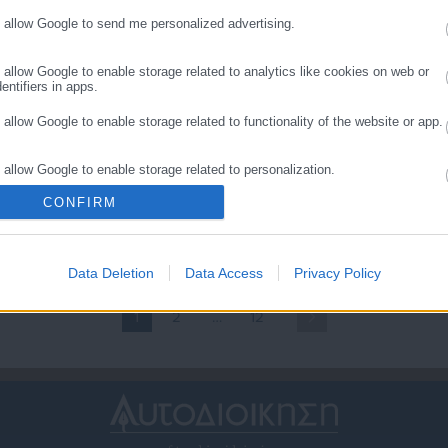
θα της χορηγηθεί «market
pass»
o allow Google to send me personalized advertising.
o allow Google to enable storage related to analytics like cookies on web or
entifiers in apps.
o allow Google to enable storage related to functionality of the website or app.
.03.2024 | 09:45
05.02.2024 | 08:56
o allow Google to enable storage related to personalization.
πάτη με Μarket Pass-
Market Pass: Σήμερα
Φτερά» 6.000 ευρώ
πληρώνονται χιλιάδες
CONFIRM
o allow Google to enable storage related to security, including authentication
δικαιούχοι
ality and fraud prevention, and other user protection.
Data Deletion
Data Access
Privacy Policy
1
2
…
12