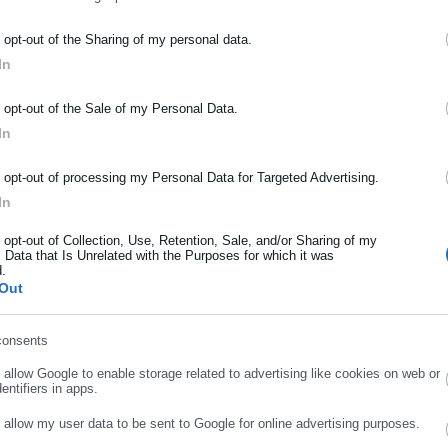
ΡΑΦΗ NEWSLETTER
o opt-out of the Sharing of my personal data.
In
ωθείτε πρώτοι για ειδήσεις και θέματα από το χώρο της Αυτοδιο
μόσιας διοίκησης, της εργασίας, της ασφάλισης αλλά και γενικότερ
o opt-out of the Sale of my Personal Data.
ρότητας από την Ελλάδα και όλο τον κόσμο!
In
ήρωσε όνομα
o opt-out of processing my Personal Data for Targeted Advertising.
In
ήρωσε επώνυμο
o opt-out of Collection, Use, Retention, Sale, and/or Sharing of my
 Data that Is Unrelated with the Purposes for which it was
d.
Out
ρωσε email
consents
.08.2024 | 18:30
11.07.2024 | 18:30
o allow Google to enable storage related to advertising like cookies on web or
ου πήραν 3.000 ευρώ …
Καστοριά: 59χρονη
entifiers in apps.
έσω Market Pass
εξαπατήθηκε και έδωσε
o allow my user data to be sent to Google for online advertising purposes.
4.666 ευρώ με πρόσχημα ό
ΣΥΝΕΧΙΣΤΕ ΣΤΟ WEBSITE
ΕΓΓΡΑΦΗ