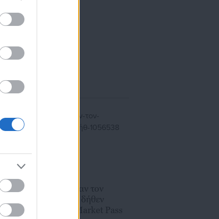
ίκησης,
ης
04.04.2024 | 22:41
Πέλλα: Ξάφρισαν τον
λογαριασμό για δήθεν
τι
καταβολή του Market Pass