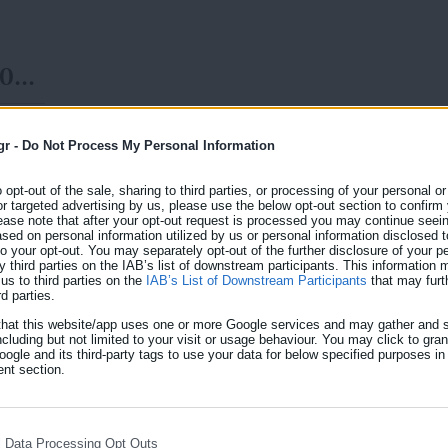
:
00
gr -
Do Not Process My Personal Information
o opt-out of the sale, sharing to third parties, or processing of your personal or
13.05.2026 | 14:03
or targeted advertising by us, please use the below opt-out section to confirm
Νέο Market Pass: Για πο
ease note that after your opt-out request is processed you may continue seein
ed on personal information utilized by us or personal information disclosed to
– Ποιοι & γιατί είναι σ
 to your opt-out. You may separately opt-out of the further disclosure of your p
y third parties on the IAB’s list of downstream participants. This information
us to third parties on the
IAB’s List of Downstream Participants
that may furt
Το ενδεχόμενο να δοθεί και νέο Market Pass στα πρ
rd parties.
από τον Σεπτέμβριο και μάλιστα με αναδρομική ισχύ
that this website/app uses one or more Google services and may gather and s
μα:
περίοδο, ενώ έχει «κλειδώσει» ήδη η στοχευμένη κ
ncluding but not limited to your visit or usage behaviour. You may click to gra
ogle and its third-party tags to use your data for below specified purposes in
χαμηλά εισοδήματα. Η δε πιθανότητα να αποδοθεί 
nt section.
συνδέεται άμεσα με την […]
ή
l Data Processing Opt Outs