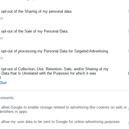
ς: Δημόσια κλήρωση για να κερδίσουν
o opt-out of the Sharing of my personal data.
000 ευρώ
In
ΡΑΦΗ NEWSLETTER
o opt-out of the Sale of my Personal Data.
ωθείτε πρώτοι για ειδήσεις και θέματα από το χώρο της Αυτοδιο
In
αιτήσεις και μπορούμε να εγκρίνουμε μόλις δύο. Τόσο καιρό
μόσιας διοίκησης, της εργασίας, της ασφάλισης αλλά και γενικότερ
ι οι οποίοι πάντα έμεναν εκεί ή άνθρωποι που πάντα δούλευαν
ρότητας από την Ελλάδα και όλο τον κόσμο!
o opt-out of processing my Personal Data for Targeted Advertising.
ι πολύ μεγάλο ενδιαφέρον ή αν πρόκειται για πρόθεση
In
ήρωσε όνομα
η ίδια.
o opt-out of Collection, Use, Retention, Sale, and/or Sharing of my
 Data that Is Unrelated with the Purposes for which it was
d.
ήρωσε επώνυμο
Out
ιεξαχθεί σε μια εβδομάδα, η Δόμνα Μιχαηλίδου σημείωσε ότι
consents
ρήση των προπληρωμένων καρτών μέσω των οποίων δίνονται τα
ρωσε email
o allow Google to enable storage related to advertising like cookies on web or
entifiers in apps.
νεις ούτως ή άλλως έναν λαχνό για το 50% που χρησιμοποιείς, το
o allow my user data to be sent to Google for online advertising purposes.
σιμοποιήσει ηλεκτρονικά και μετά για κάθε 5% αγορών που κάνεις 