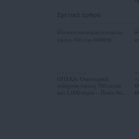
δ
Σχετικά άρθρα
12.11.2025 | 12:42
11
ΟΠΕΚΑ: Οικονομική
«
ενίσχυση ύψους 700 ευρώ
Θ
και 1.000 ευρώ – Ποιοι θα
Θ
πληρωθούν σήμερα
ο