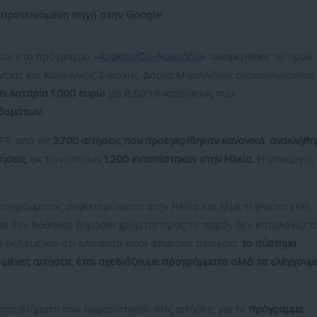
ς προτεινόμενη πηγή στην Google
καν στο πρόγραμμα «
Ανακαινίζω-Νοικιάζω
» αναφέρθηκε το πρωί
ένειας και Κοινωνικής Συνοχής, Δόμνα Μιχαηλίδου, ανακοινώνοντας
ει λοταρία 1.000 ευρώ
για 8.500 δικαιούχους που
ιδομάτων
.
ΡΤ, από τις
3.700 αιτήσεις που προεγκρίθηκαν κανονικά
,
ανακλήθη
ήσεις
, εκ των οποίων
1.200 εντοπίστηκαν στην Ηλεία
. Η υπουργός
 προγράμματος συγκεντρώνεται στην Ηλεία και λέμε τι γίνεται εκεί
αι δεν δόθηκαν δημόσια χρήματα προς το παρόν δεν καταλογίζετ
τι δεδομένου ότι όλα αυτά είναι ψηφιακά στοιχεία,
το σύστημα
ριμένες αιτήσεις έτσι σχεδιάζουμε προγράμματα αλλά τα ελέγχουμ
ροβλήματα που εμφανίστηκαν στις αιτήσεις για το
πρόγραμμα