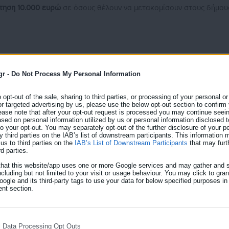
τηση 10.000 ευρώ
σε όσους θέλουν να μετακομίσουν στους δήμου
gr -
Do Not Process My Personal Information
o opt-out of the sale, sharing to third parties, or processing of your personal or
or targeted advertising by us, please use the below opt-out section to confirm
ease note that after your opt-out request is processed you may continue seein
ed on personal information utilized by us or personal information disclosed to
 to your opt-out. You may separately opt-out of the further disclosure of your p
y third parties on the IAB’s list of downstream participants. This information
us to third parties on the
IAB’s List of Downstream Participants
that may furt
rd parties.
ί
περίπου 700 αιτήσεις
, μπορούν να εγκρίνουν μόλις
δύο
:
that this website/app uses one or more Google services and may gather and s
ncluding but not limited to your visit or usage behaviour. You may click to gra
ogle and its third-party tags to use your data for below specified purposes in
nt section.
νίσχυση ύψους 700 ευρώ και 1.000 ευρώ
ν σήμερα
l Data Processing Opt Outs