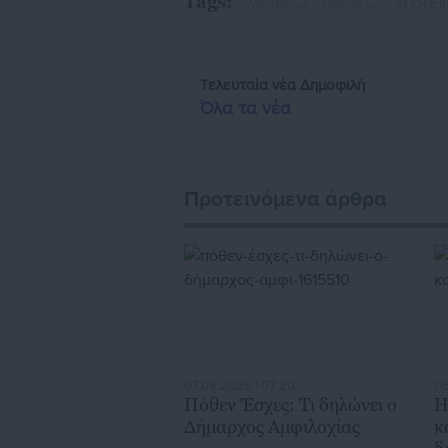
Tags:
Ανακαινίζω – Νοικιάζω,
ΑΠΟΠΕΙΡ
κόμβο αμφίδρομης επικοινωνίας μεταξ
τους πολίτες και τους εργαζόμε
διαδραστικής ενημέρωσης και επικοι
Τελευταία νέα
Δημοφιλή
εκατοντάδες χιλιάδες επισκέψεις από
Όλα τα νέα
της Αυτοδιοίκησης, επιχειρηματίε
ασφαλιστικά αλλ
Προτεινόμενα άρθρα
07.08.2026 | 07:20
06
Πόθεν Έσχες: Τι δηλώνει ο
Η
Δήμαρχος Αμφιλοχίας
κ