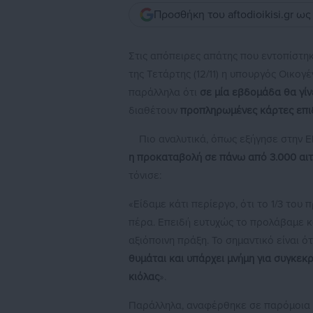
Προσθήκη του aftodioikisi.gr ω
Στις απόπειρες απάτης που εντοπίστη
της Τετάρτης (12/11) η υπουργός Οικογ
παράλληλα ότι
σε μία εβδομάδα θα γίν
διαθέτουν
προπληρωμένες κάρτες επ
Πιο αναλυτικά, όπως εξήγησε στην Ε
η προκαταβολή σε πάνω από 3.000 αιτ
τόνισε:
«Είδαμε κάτι περίεργο, ότι το 1/3 του
πέρα. Επειδή ευτυχώς το προλάβαμε κ
αξιόποινη πράξη. Το σημαντικό είναι ό
θυμάται και υπάρχει μνήμη για συγκεκ
κιόλας
».
Παράλληλα, αναφέρθηκε σε παρόμοια π