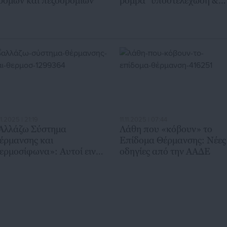
ρόμων και πεζοδρομίων
βόμβα” υποστελέχωση &
χρηματοδοτικό έλλειμμα
.11.2025 | 21:19
11.11.2025 | 07:44
Αλλάζω Σύστημα
Λάθη που «κόβουν» το
έρμανσης και
Επίδομα Θέρμανσης: Νέες
ερμοσίφωνα»: Αυτοί ειναι
οδηγίες από την ΑΑΔΕ
ι πρώτοι δικαιούχοι