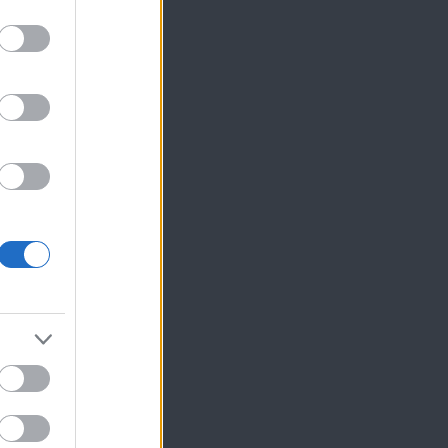
ίκησης,
ης
με