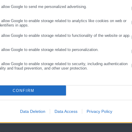
χνό για να αυξήσεις τις πιθανότητες στην κλήρωση. Αν δεν θέλουν
o allow Google to send me personalized advertising.
ΣΥΝΕΧΙΣΤΕ ΣΤΟ WEBSITE
ΕΓΓΡΑΦΗ
νοίξει η πλατφόρμα για να δηλώσουν μη συμμετοχή στην κλήρωση»
o allow Google to enable storage related to analytics like cookies on web or
entifiers in apps.
o allow Google to enable storage related to functionality of the website or app.
o allow Google to enable storage related to personalization.
o allow Google to enable storage related to security, including authentication
ality and fraud prevention, and other user protection.
CONFIRM
Aftodioikisi News
αδικτυακή πύλη για τους ΟΤΑ, το Δημόσιο και την Εργασία στην Ελλάδα,
008 ως πηγή έγκυρης και συνεχούς ροής ενημέρωσης με ειδήσεις και
Data Deletion
Data Access
Privacy Policy
ης, της Δημόσιας Διοίκησης, της Εργασίας, της Ασφάλισης αλλά και
Περισσότερα
λλάδα και όλο τον κόσμο. Τον Μάιο του 2010, μόλις δύο χρόνια μετά
μήθηκε με το δημοσιογραφικό Βραβείο Μπότση. Παράλληλα, αποτελεί