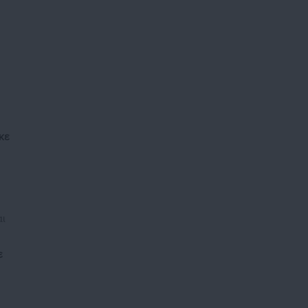
κε
αι
ε