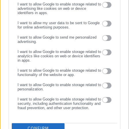
I want to allow Google to enable storage related to
advertising like cookies on web or device
identifiers in apps.
30.07.2025 | 16:36
19.02.2025 | 10:30
Στα “κάγκελα” οι ενοικιαστές
«Ανακαινίζω – Νοικιάζω»:
I want to allow my user data to be sent to Google
– Βέλη κατά Δόμνας για
Ανοίγει η πλατφόρμα την
for online advertising purposes.
ΣΥΝΕΧΙΣΤΕ ΣΤΟ WEBSITE
“κοινωνική κατοικία”
Παρασκευή 21/2
I want to allow Google to send me personalized
advertising.
ΕΓΓΡΑΦΗ
I want to allow Google to enable storage related to
analytics like cookies on web or device identifiers
in apps.
I want to allow Google to enable storage related to
functionality of the website or app.
15.02.2025 | 13:15
02.02.2025 | 14:09
Ξεκινάει το πρόγραμμα
Σ. Ζαχαράκη: Σε δύο
I want to allow Google to enable storage related to
«Ανακαινίζω – Νοικιάζω»
εβδομάδες ανοίγει η
personalization.
πλατφόρμα για το νέο
I want to allow Google to enable storage related to
«Ανακαινίζω – Νοικιάζω»
security, including authentication functionality and
fraud prevention, and other user protection.
CONFIRM