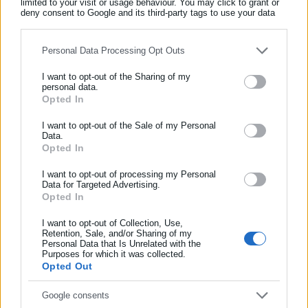
limited to your visit or usage behaviour. You may click to grant or
Όλα τα νέα
deny consent to Google and its third-party tags to use your data
for below specified purposes in below Google consent section.
Personal Data Processing Opt Outs
Περισσότερα άρθρα
I want to opt-out of the Sharing of my
personal data.
Opted In
ΕΓΓΡΑΦΗ NEWSLETTER
Ενημερωθείτε πρώτοι για ειδήσεις και θέματα από το χώρο της
I want to opt-out of the Sale of my Personal
Data.
Αυτοδιοίκησης, της δημόσιας διοίκησης, της εργασίας, της
Opted In
ασφάλισης αλλά και γενικότερης επικαιρότητας από την Ελλάδα
και όλο τον κόσμο!
I want to opt-out of processing my Personal
Data for Targeted Advertising.
Opted In
Συμπλήρωσε όνομα
12.11.2025 | 13:31
06.11.2025 | 10:45
Ανακαινίζω-Νοικιάζω 2025:
«Ανακαινίζω – Νοικιάζω»:
Χιλιάδες απόπειρες απάτης –
Δήλωσαν σπίτι πάνω από 20
I want to opt-out of Collection, Use,
Retention, Sale, and/or Sharing of my
Ακυρώθηκαν 3.700 αιτήσεις
φορές
Personal Data that Is Unrelated with the
Συμπλήρωσε επώνυμο
για χρηματοδοτήσεις
Purposes for which it was collected.
Opted Out
Συμπλήρωσε email
Google consents