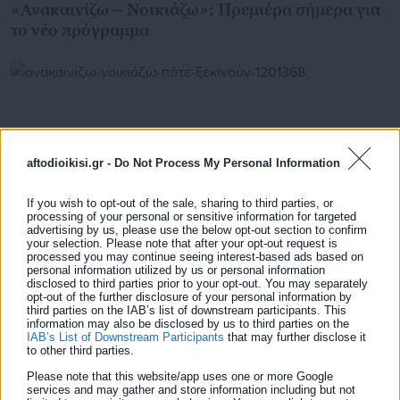
«Ανακαινίζω – Νοικιάζω»: Πρεμιέρα σήμερα για
το νέο πρόγραμμα
aftodioikisi.gr -
Do Not Process My Personal Information
If you wish to opt-out of the sale, sharing to third parties, or
processing of your personal or sensitive information for targeted
advertising by us, please use the below opt-out section to confirm
your selection. Please note that after your opt-out request is
processed you may continue seeing interest-based ads based on
personal information utilized by us or personal information
disclosed to third parties prior to your opt-out. You may separately
03.05.2026 | 18:59
opt-out of the further disclosure of your personal information by
Ανακαινίζω – Νοικιάζω: Πότε ξεκινούν οι
third parties on the IAB’s list of downstream participants. This
αιτήσεις
information may also be disclosed by us to third parties on the
IAB’s List of Downstream Participants
that may further disclose it
to other third parties.
Please note that this website/app uses one or more Google
services and may gather and store information including but not
Τελευταία νέα
Δημοφιλή