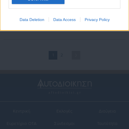
06.09.2024 | 09:19
05.07.2024 | 23:15
Κλειστά ακίνητα: Τριετές
Ανακαινίζω – Νοικιάζω:
Data Deletion
Data Access
Privacy Policy
αφορολόγητο για να μπουν
Εξετάζεται αύξηση ανώτατου
ξανά στην αγορά για
πλαφόν επιδότησης στα
μακροχρόνια μίσθωση
9.000 ευρώ
1
2
Κεντρική
Εκλογές
Διαύγεια
Ευρετήριο ΟΤΑ
Σύνδεσμοι
Ταυτότητα