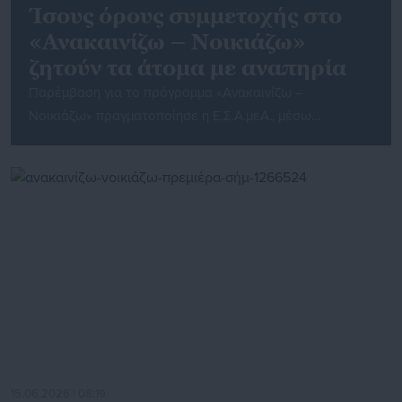
Ίσους όρους συμμετοχής στο
«Ανακαινίζω – Νοικιάζω»
ζητούν τα άτομα με αναπηρία
Παρέμβαση για το πρόγραμμα «Ανακαινίζω –
Νοικιάζω» πραγματοποίησε η Ε.Σ.Α.μεΑ., μέσω
υπομνήματος προς τους αρμόδιους
υπουργούς Οικονομικών και Κοινωνικής Συνοχής,
αναφορικά με τις προϋποθέσεις ένταξης σε αυτό. Από
τα κύρια ζητήματα είναι το γεγονός ότι δεν υπάρχει
πρόβλεψη για διερεύνηση των εισοδηματικών
κριτηρίων για τα άτομα με αναπηρία, χρόνιες ή/και
σπάνιες παθήσεις ή για τις οικογένειες που έχουν μέλος
με αναπηρία, […]
15.06.2026 | 08:19