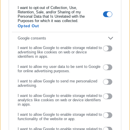
εξειδίκευση στο πολιτικό ρεπορτάζ και στην κάλυψη
I want to opt-out of Collection, Use,
Retention, Sale, and/or Sharing of my
θεμάτων της τοπικής αυτοδιοίκησης σε ψηφιακά και
Personal Data that Is Unrelated with the
Συμπλήρωσε επώνυμο
ραδιοφωνικά μέσα. Ξεκίνησε σε ηλικία 22 χρονών ως
Purposes for which it was collected.
Opted Out
μαθητευόμενος στην εφημερίδα «Ριζοσπάστης», όπου έμεινε
για 18 χρόνια καλύπτοντας το κοινωνικό, πολιτικό και
Περισσότερα
Συμπλήρωσε email
Google consents
κυβερνητικό ρεπορτάζ. Εχει συνεργαστεί με το περιοδικό
«Unfollow» κάνοντας ερευνητική δημοσιογραφία. Από το
Tags:
I want to allow Google to enable storage related to
proteinomena,
ΑΔΕΔΥ,
ΑΠΕΡΓΙΑ
advertising like cookies on web or device
2019 δουλεύει στο ραδιοφωνικό σταθμό Αθήνα 9.84.
identifiers in apps.
Εργάζεται στο aftodioikisi.gr από το 2016, ενώ τα τελευταία
χρόνια κατέχει τη θέση του Διευθυντή Σύνταξης της
I want to allow my user data to be sent to Google
for online advertising purposes.
Τελευταία νέα
Δημοφιλή
ιστοσελίδας.
https://www.facebook.com/theodoropan
ΣΥΝΕΧΙΣΤΕ ΣΤΟ WEBSITE
Όλα τα νέα
I want to allow Google to send me personalized
advertising.
ΕΓΓΡΑΦΗ
I want to allow Google to enable storage related to
analytics like cookies on web or device identifiers
Προτεινόμενα άρθρα
in apps.
I want to allow Google to enable storage related to
functionality of the website or app.
I want to allow Google to enable storage related to