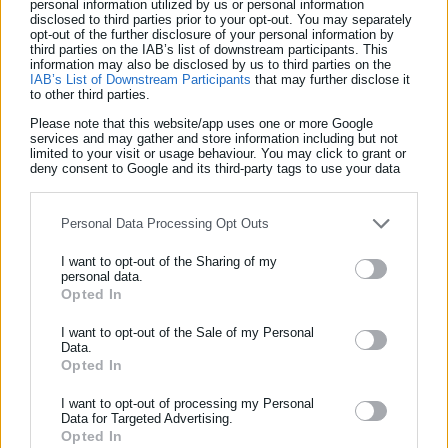
personal information utilized by us or personal information
disclosed to third parties prior to your opt-out. You may separately
3) Σε σχέση με τα ψηφίσματα που κατατέθηκαν, καθώς και για
opt-out of the further disclosure of your personal information by
third parties on the IAB’s list of downstream participants. This
την εξειδίκευση του διεκδικητικού πλαισίου, το Γενικό
information may also be disclosed by us to third parties on the
Συμβούλιο εξουσιοδότησε την Εκτελεστική Επιτροπή να τα
IAB’s List of Downstream Participants
that may further disclose it
to other third parties.
εξετάσει και να εκδώσει τις αντίστοιχες ανακοινώσεις.
Please note that this website/app uses one or more Google
services and may gather and store information including but not
4) Εκλογή μέλους στην Εκτελεστική Επιτροπή, μετά από
limited to your visit or usage behaviour. You may click to grant or
deny consent to Google and its third-party tags to use your data
σχετική παραίτηση.
for below specified purposes in below Google consent section.
Personal Data Processing Opt Outs
I want to opt-out of the Sharing of my
personal data.
Opted In
ΕΓΓΡΑΦΗ NEWSLETTER
Ενημερωθείτε πρώτοι για ειδήσεις και θέματα από το χώρο της
I want to opt-out of the Sale of my Personal
Data.
Αυτοδιοίκησης, της δημόσιας διοίκησης, της εργασίας, της
Opted In
ασφάλισης αλλά και γενικότερης επικαιρότητας από την Ελλάδα
και όλο τον κόσμο!
I want to opt-out of processing my Personal
Data for Targeted Advertising.
Παναγιώτης Θεοδωρόπουλος
Opted In
Συμπλήρωσε όνομα
Ο Παναγιώτης Θεοδωρόπουλος είναι δημοσιογράφος με