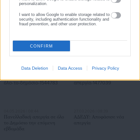
personalization.
I want to allow Google to enable storage related to
security, including authentication functionality and
fraud prevention, and other user protection.
30.07.2026 | 10:10
30.07.2026 | 07:31
ΑΣΕΠ: Οι έξι προκηρύξεις για
Ο Λιβάνιος, η εταιρεία
6.150 προσλήψεις στο
δημοσκοπήσεων & οι
Δημόσιο
δήμαρχοι
CONFIRM
Σχετικά άρθρα
Data Deletion
Data Access
Privacy Policy
04.05.2026 | 08:44
27.03.2026 | 08:39
Πανελλαδική απεργία σε όλο
ΑΔΕΔΥ: Αποφάσισε νέα
το Δημόσιο την επόμενη
απεργία
εβδομάδα