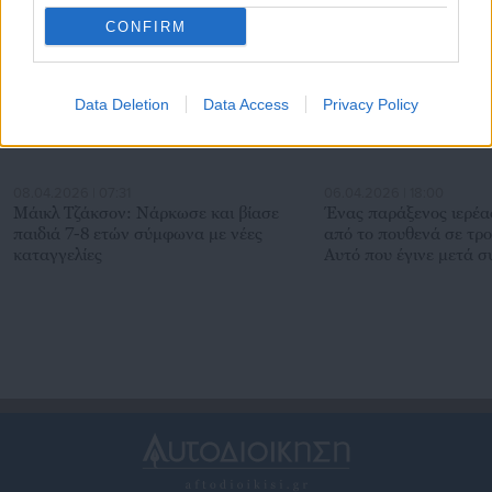
CONFIRM
Data Deletion
Data Access
Privacy Policy
08.04.2026 | 07:31
06.04.2026 | 18:00
Μάικλ Τζάκσον: Νάρκωσε και βίασε
Ένας παράξενος ιερέα
παιδιά 7-8 ετών σύμφωνα με νέες
από το πουθενά σε τρ
καταγγελίες
Αυτό που έγινε μετά σ