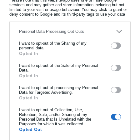
Please note that this website/app uses one or more Google
services and may gather and store information including but not
Μετά τη διεθνή έκταση που πήρε το θέμα μέσω του Guardian, το
limited to your visit or usage behaviour. You may click to grant or
Επιτελείο της Ουκρανίας ανακοίνωσε την αντικατάσταση του δι
deny consent to Google and its third-party tags to use your data
for below specified purposes in below Google consent section.
υπεύθυνος για τον εφοδιασμό.
Personal Data Processing Opt Outs
Οι ένοπλες δυνάμεις παραδέχθηκαν τα προβλήματα, επισημαίνον
Ρώσοι στοχεύουν κατά προτεραιότητα τις γραμμές ανεφοδιασ
I want to opt-out of the Sharing of my
personal data.
και καυσίμων. «Στην πραγματικότητα, μερικές φορές δεν ενδια
Opted In
ΕΓΓΡΑΦΗ NEWSLETTER
για τον στρατιωτικό εξοπλισμό όσο για το να κόψουν τον εφοδι
I want to opt-out of the Sale of my Personal
δήλωσε εκπρόσωπος του στρατού, υπογραμμίζοντας τη νέα, σκ
Ενημερωθείτε πρώτοι για ειδήσεις και θέματα από το χώρο της Α
Data.
Opted In
δημόσιας διοίκησης, της εργασίας, της ασφάλισης αλλά και γενικό
πραγματικότητα του πολέμου των drones.
επικαιρότητας από την Ελλάδα και όλο τον κόσμο!
I want to opt-out of processing my Personal
Data for Targeted Advertising.
Συμπλήρωσε όνομα
Opted In
I want to opt-out of Collection, Use,
Tags:
Retention, Sale, and/or Sharing of my
ΚΑΤΑΓΓΕΛΙΕΣ,
ΟΥΚΡΑΝΙΑ,
ΣΙΤΙΣΗ,
ΣΤΡΑΤΙΩΤΕΣ
Συμπλήρωσε επώνυμο
Personal Data that Is Unrelated with the
Purposes for which it was collected.
Opted Out
Συμπλήρωσε email