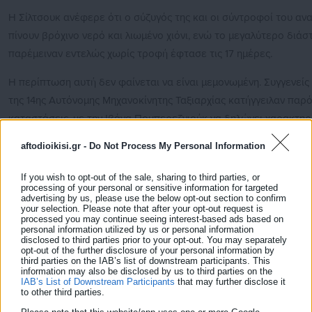
Η Σίλτσουκ ανέφερε ότι ο σύζυγός της και οι σύντροφοί του αν
πίνουν βρόχινο νερό και λιωμένο χιόνι, ενώ το μεγαλύτερο διάσ
παρέμειναν εντελώς χωρίς τροφή έφτασε τις 17 ημέρες.
Η περίπτωση αυτή δεν φαίνεται να είναι μεμονωμένη. Συγγενεί
της 14ης Αυτόνομης Μηχανοκίνητης Ταξιαρχίας κατήγγειλαν παρ
καταστάσεις, με την Ιβάνα Πομπερεζνιούκ να δηλώνει χαρακτηρι
μαχητές λιποθυμάνε από την πείνα». Αν και ορισμένοι απομακρύ
aftodioikisi.gr -
Do Not Process My Personal Information
παρέμειναν εγκλωβισμένοι σε θέσεις που βρίσκονται σε απόστ
από τις ρωσικές γραμμές, καθιστώντας κάθε απόπειρα εφοδιασ
If you wish to opt-out of the sale, sharing to third parties, or
processing of your personal or sensitive information for targeted
αυτοκτονίας.
advertising by us, please use the below opt-out section to confirm
your selection. Please note that after your opt-out request is
processed you may continue seeing interest-based ads based on
personal information utilized by us or personal information
disclosed to third parties prior to your opt-out. You may separately
opt-out of the further disclosure of your personal information by
Η αντίδραση του Γενικού Επιτελείου: «Οι Ρώσο
third parties on the IAB’s list of downstream participants. This
information may also be disclosed by us to third parties on the
ενδιαφέρονται περισσότερο στο να κόψουν το
IAB’s List of Downstream Participants
that may further disclose it
to other third parties.
ανεφοδιασμό μας»