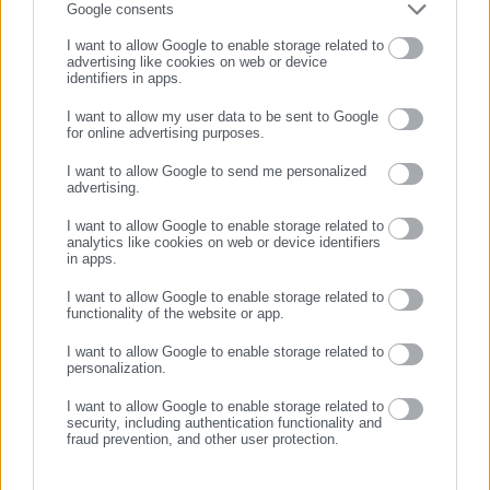
Τελευταία νέα
Δημοφιλή
Google consents
Όλα τα νέα
I want to allow Google to enable storage related to
advertising like cookies on web or device
identifiers in apps.
I want to allow my user data to be sent to Google
Προτεινόμενα άρθρα
for online advertising purposes.
ΣΥΝΕΧΙΣΤΕ ΣΤΟ WEBSITE
I want to allow Google to send me personalized
ΕΓΓΡΑΦΗ
advertising.
I want to allow Google to enable storage related to
analytics like cookies on web or device identifiers
in apps.
I want to allow Google to enable storage related to
functionality of the website or app.
04.08.2026 | 16:59
04.08.2026 | 14:35
I want to allow Google to enable storage related to
Εκλογές: Έτσι θα είναι οι φάκελοι της
ΔΥΠΑ 55+: «Ανοίγουν
personalization.
επιστολικής ψήφου (εικόνα)
οι αιτήσεις για 8.000 ν
εργασίας
I want to allow Google to enable storage related to
security, including authentication functionality and
fraud prevention, and other user protection.
Σχετικά άρθρα