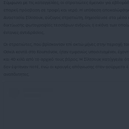
Σύμφωνα με τις καταγγελίες, οι στρατιώτες έμειναν για εβδομά
επαρκή πρόσβαση σε τροφή και νερό. Η υπόθεση αποκαλύφθηκ
Αναστασία Σίλτσουκ, σύζυγος στρατιώτη, δημοσίευσε στα μέσα 
δικτύωσης φωτογραφίες τεσσάρων ανδρών, η εικόνα των οποί
έντονες αντιδράσεις.
Οι στρατιώτες, που βρίσκονταν επί οκτώ μήνες στην περιοχή τ
Οσκίλ κοντά στο Κουπιάνσκ, ήταν εμφανώς υποσιτισμένοι, έχοντ
και 40 κιλά από το αρχικό τους βάρος. Η Σίλτσουκ κατήγγειλε ότ
δεν έφταναν ποτέ, ενώ οι κραυγές απόγνωσης στον ασύρματο 
αναπάντητες.