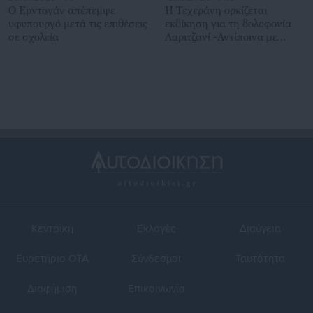
Ο Ερντογάν απέπεμψε
Η Τεχεράνη ορκίζεται
υφυπουργό μετά τις επιθέσεις
εκδίκηση για τη δολοφονία
σε σχολεία
Λαριτζανί -Αντίποινα με
πυραύλους
Κεντρική
Εκλογές
Διαύγεια
Ευρετήριο ΟΤΑ
Σύνδεσμοι
Ταυτότητα
Διαφήμιση
Επικοινωνία