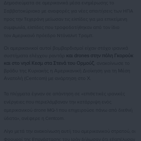
Δημοσιεύματα σε αμερικανικά μέσα ενημέρωσης το
Σαββατοκύριακο με αναφορές για νέες απαιτήσεις των ΗΠΑ
προς την Τεχεράνη μείωσαν τις ελπίδες για μια επικείμενη
συμφωνία, ελπίδες που τροφοδοτήθηκαν από τον ίδιο
τον Αμερικανό πρόεδρο Ντόναλντ Τραμπ.
Οι αμερικανικοί αυτοί βομβαρδισμοί είχαν στόχο ιρανικά
συστήματα ελέγχου ραντάρ
και drones στην πόλη Γκορούκ
και στο νησί Κεσμ στα Στενά του Ορμούζ
, ανακοίνωσε το
βράδυ της Κυριακής η Αμερικανική Διοίκηση για τη Μέση
Ανατολή (Centcom) με ανάρτηση στο X.
Τα πλήγματα έγιναν σε απάντηση σε «επιθετικές ιρανικές
ενέργειες που περιελάμβαναν την κατάρριψη ενός
αμερικανικού drone MQ-1 που επιχειρούσε πάνω από διεθνή
ύδατα», ανέφερε η Centcom.
Λίγο μετά την ανακοίνωση αυτή του αμερικανικού στρατού, οι
Φρουροί της Επανάστασης του Ιράν δήλωσαν ότι εξαπέλυσαν