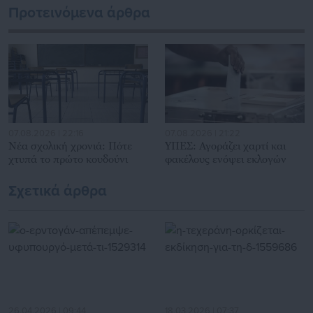
εκατοντάδες χιλιάδες επισκέψεις από εργαζόμενους στο
Προτεινόμενα άρθρα
δημόσιο και ιδιωτικό τομέα, πολιτικούς, αιρετούς της
Αυτοδιοίκησης, επιχειρηματίες και, κυρίως, πολίτες που
ενδιαφέρονται για τοπικά, εργασιακά, ασφαλιστικά αλλά και
για γενικότερα θέματα της επικαιρότητας.
07.08.2026 | 22:16
07.08.2026 | 21:22
Νέα σχολική χρονιά: Πότε
ΥΠΕΣ: Αγοράζει χαρτί και
χτυπά το πρώτο κουδούνι
φακέλους ενόψει εκλογών
Σχετικά άρθρα
26.04.2026 | 09:44
18.03.2026 | 07:37