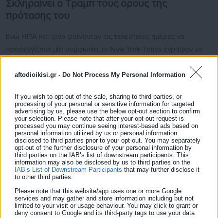
Σκληραίνει ο Τραμπ τους όρους της
πρότασης του
Ενώ ΗΠΑ και Ιράν φαίνονταν τις τελευταίες ημέρες να
προσεγγίζουν μία συμφωνία, οι New York Times έγραψαν το
Σαββατοκύριακο ότι ο Τραμπ σκλήρυνε τους όρους της
πρότασής του και έστειλε νέα εκδοχή του κειμένου στην
aftodioikisi.gr -
Do Not Process My Personal Information
Τεχεράνη. Σύμφωνα με τον ιστότοπο Axios, ο Τραμπ επιδιώκει
If you wish to opt-out of the sale, sharing to third parties, or
μεγαλύτερη αυστηρότητα στην θέση της Ουάσινγκτον, κυρίως
processing of your personal or sensitive information for targeted
advertising by us, please use the below opt-out section to confirm
στο θέμα του πυρηνικού προγράμματος της Τεχεράνης.
your selection. Please note that after your opt-out request is
processed you may continue seeing interest-based ads based on
Δείτε ακόμη:
personal information utilized by us or personal information
disclosed to third parties prior to your opt-out. You may separately
Μασαχουσέτη: Ο εκκωφαντικός θόρυβος
opt-out of the further disclosure of your personal information by
third parties on the IAB’s list of downstream participants. This
μετεωρίτη που εξερράγη στην ατμόσφαιρα
information may also be disclosed by us to third parties on the
IAB’s List of Downstream Participants
that may further disclose it
to other third parties.
Τουρκία: Οκτώ νεκροί από φωτιά σε
λεωφορείο μετά από τροχαίο
Please note that this website/app uses one or more Google
services and may gather and store information including but not
limited to your visit or usage behaviour. You may click to grant or
deny consent to Google and its third-party tags to use your data