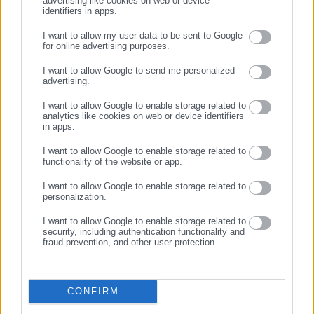
advertising like cookies on web or device
χώρες.
identifiers in apps.
I want to allow my user data to be sent to Google
for online advertising purposes.
ΣΥΝΕΧΙΣΤΕ ΣΤΟ WEBSITE
I want to allow Google to send me personalized
Ο Τραμπ επέμεινε χθες με ανάρτηση στο Truth Socialότι το
advertising.
ΕΓΓΡΑΦΗ
σχέδιο συμφωνίας «δηλώνει πολύ ξεκάθαρα ότι το Ιράν δεν
I want to allow Google to enable storage related to
θα έχει πυρηνικά όπλα» και αυτό «με πολύ αυστηρούς όρους».
analytics like cookies on web or device identifiers
in apps.
Η Τεχεράνη επιμένει επίσης ότι οποιαδήποτε συμφωνία
I want to allow Google to enable storage related to
περιλαμβάνει τον τερματισμό των εχθροπραξιών στον Λίβανο,
functionality of the website or app.
όπου το Ισραήλ συνεχίζει με δηλωμένο στόχο να «εξαλείψει»
I want to allow Google to enable storage related to
τη φιλοϊρανική σιιτική ένοπλη οργάνωση Χεζμπολάχ.
personalization.
I want to allow Google to enable storage related to
security, including authentication functionality and
fraud prevention, and other user protection.
CONFIRM