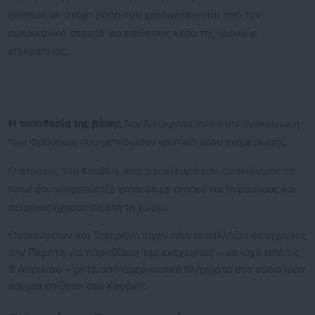
επίθεση με στόχο βάση που χρησιμοποιείται από τον
αμερικανικό στρατό για επιθέσεις κατά της ιρανικής
επικράτειας.
Η τοποθεσία της βάσης
δεν διευκρινίστηκε στην ανακοίνωση
των Φρουρών, που μετέδωσαν κρατικά μέσα ενημέρωσης.
Ο στρατός του Κουβέιτ, από την πλευρά του, ανακοίνωσε το
πρωί ότι αντιμετώπιζε επίθεση με drones και πυραύλους και
σειρήνες ήχησαν σε όλη τη χώρα.
Ουάσινγκτον και Τεχεράνη είχαν ήδη ανταλλάξει κατηγορίες
την Πέμπτη για παραβίαση της εκεχειρίας – σε ισχύ από τις
8 Απριλίου – μετά από αμερικανικά πλήγματα στο νότιο Ιράν
και μια επίθεση στο Κουβέιτ.