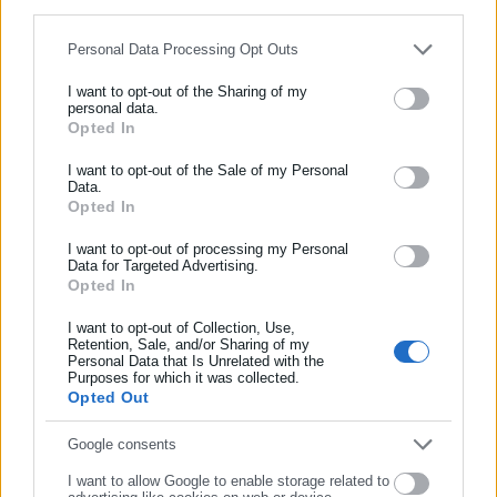
for below specified purposes in below Google consent section.
Personal Data Processing Opt Outs
I want to opt-out of the Sharing of my
Το CBS News μετέδωσε χθες βράδυ ότι η νέα πρόταση των
personal data.
ΗΠΑ περιλαμβάνει παράταση της εκεχειρίας για 60 ημέρες με
Opted In
ΕΓΓΡΑΦΗ NEWSLETTER
ρήτρες που προβλέπουν το άνοιγμα των Στενών του Ορμούζ
Ενημερωθείτε πρώτοι για ειδήσεις και θέματα από το χώρο της
I want to opt-out of the Sale of my Personal
και ένα πλαίσιο για επανέναρξη των πυρηνικών
Data.
Αυτοδιοίκησης, της δημόσιας διοίκησης, της εργασίας, της
Opted In
διαπραγματεύσεων.
ασφάλισης αλλά και γενικότερης επικαιρότητας από την Ελλάδα
και όλο τον κόσμο!
I want to opt-out of processing my Personal
«Δεν θα εγκρίνουμε καμία συμφωνία όσο δεν θα έχουμε την
Data for Targeted Advertising.
βεβαιότητα ότι τα δικαιώματα του ιρανικού λαού είναι
Opted In
Συμπλήρωσε όνομα
πλήρως εγγυημένα», προειδοποίησε χθες ο επικεφαλής
I want to opt-out of Collection, Use,
διαπραγματευτής της Τεχεράνης Μοχάμαντ Μαγέρ Γαλιμπάφ.
Retention, Sale, and/or Sharing of my
Personal Data that Is Unrelated with the
Συμπλήρωσε επώνυμο
Purposes for which it was collected.
Το Ιράν, το οποίο διεκδικεί το δικαίωμά του να διατηρήσει ένα
Opted Out
πυρηνικό πρόγραμμα για μη πυρηνικούς σκοπούς, αρνείται
Συμπλήρωσε email
επανειλημμένα ότι επιδιώκει να αποκτήσει πυρηνικά όπλα,
Google consents
παρά τις υποψίες που εκφράζουν ΗΠΑ και πολλές άλλες
I want to allow Google to enable storage related to