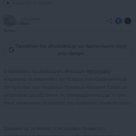
Ακούστε το άρθρο
Aftodioikisi
News
Προσθήκη του aftodioikisi.gr ως προτεινόμενη πηγή
στην Google
Ο Ισραηλινός πρωθυπουργός Μπενιαμίν
Νετανιάχου
αναμένεται να συναντηθεί την Τετάρτη στην Ουάσινγκτον με
τον πρόεδρο των Ηνωμένων Πολιτειών Ντόναλντ Τραμπ, με
αντικείμενο, μεταξύ άλλων, τις διαπραγματεύσεις με το Ιράν,
όπως ανακοίνωσε το γραφείο του Ισραηλινού πρωθυπουργού.
Σύμφωνα με το Reuters, ο Νετανιάχου θεωρεί ότι