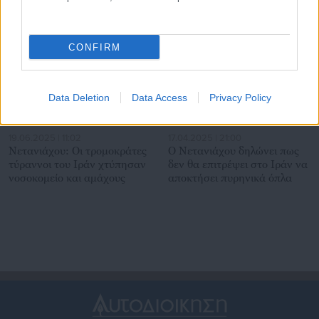
Σχετικά άρθρα
CONFIRM
Data Deletion
Data Access
Privacy Policy
19.06.2025 | 11:02
17.04.2025 | 21:00
Νετανιάχου: Οι τρομοκράτες
Ο Νετανιάχου δηλώνει πως
τύραννοι του Ιράν χτύπησαν
δεν θα επιτρέψει στο Ιράν να
νοσοκομείο και αμάχους
αποκτήσει πυρηνικά όπλα