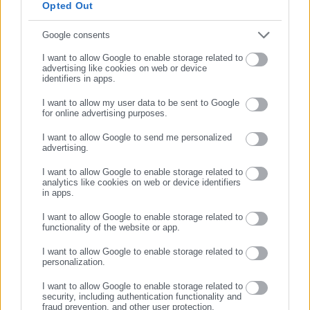
Tags:
ΙΡΑΝ,
ΜΠΕΝΙΑΜΙΝ ΝΕΤΑΝΙΑΧΟΥ,
ΝΤΟΝΑΛΝΤ ΤΡΑΜΠ
Opted Out
της τιμήθηκε με το δημοσιογραφικό Βραβείο Μπότση.
Παράλληλα, αποτελεί κόμβο αμφίδρομης επικοινωνίας
Συμπλήρωσε email
Google consents
μεταξύ πολιτικών, αιρετών της Αυτοδιοίκησης αλλά και
I want to allow Google to enable storage related to
Τελευταία νέα
Δημοφιλή
επιχειρηματιών με τους πολίτες και τους εργαζόμενους στο
advertising like cookies on web or device
Όλα τα νέα
δημόσιο και ιδιωτικό τομέα, ενώ λειτουργεί ως δίαυλος
identifiers in apps.
διαδραστικής ενημέρωσης και επικοινωνίας μεταξύ της
I want to allow my user data to be sent to Google
Περιφέρειας και του Κέντρου. Καθημερινά δέχεται
for online advertising purposes.
ΣΥΝΕΧΙΣΤΕ ΣΤΟ WEBSITE
εκατοντάδες χιλιάδες επισκέψεις από εργαζόμενους στο
Προτεινόμενα άρθρα
I want to allow Google to send me personalized
δημόσιο και ιδιωτικό τομέα, πολιτικούς, αιρετούς της
advertising.
ΕΓΓΡΑΦΗ
Αυτοδιοίκησης, επιχειρηματίες και, κυρίως, πολίτες που
I want to allow Google to enable storage related to
ενδιαφέρονται για τοπικά, εργασιακά, ασφαλιστικά αλλά και
analytics like cookies on web or device identifiers
για γενικότερα θέματα της επικαιρότητας.
in apps.
I want to allow Google to enable storage related to
functionality of the website or app.
I want to allow Google to enable storage related to
06.08.2026 | 20:59
06.08.2026 | 16:29
personalization.
Η επίσημη εφαρμογή για
Μελέτη-σοκ για τους
καταγγελίες κατάληψης
Δήμους: “Ωρολογιακή βόμβα”
I want to allow Google to enable storage related to
δρόμων και πεζοδρομίων
υποστελέχωση &
security, including authentication functionality and
χρηματοδοτικό έλλειμμα
fraud prevention, and other user protection.