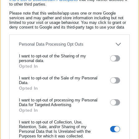
εμπλουτίζει ουράνιο.
to other third parties.
Please note that this website/app uses one or more Google
services and may gather and store information including but not
limited to your visit or usage behaviour. You may click to grant or
deny consent to Google and its third-party tags to use your data
for below specified purposes in below Google consent section.
Personal Data Processing Opt Outs
I want to opt-out of the Sharing of my
personal data.
Opted In
ΕΓΓΡΑΦΗ NEWSLETTER
Ενημερωθείτε πρώτοι για ειδήσεις και θέματα από το χώρο της
I want to opt-out of the Sale of my Personal
Aftodioikisi News
Data.
Αυτοδιοίκησης, της δημόσιας διοίκησης, της εργασίας, της
Η aftodioikisi.gr είναι η βασική Διαδικτυακή πύλη για τους
Opted In
ασφάλισης αλλά και γενικότερης επικαιρότητας από την Ελλάδα
ΟΤΑ, το Δημόσιο και την Εργασία στην Ελλάδα,
και όλο τον κόσμο!
I want to opt-out of processing my Personal
λειτουργώντας από τον Απρίλιο του 2008 ως πηγή έγκυρης
Data for Targeted Advertising.
και συνεχούς ροής ενημέρωσης με ειδήσεις και θέματα από
Opted In
Συμπλήρωσε όνομα
το χώρο της Αυτοδιοίκησης, της Δημόσιας Διοίκησης, της
I want to opt-out of Collection, Use,
Εργασίας, της Ασφάλισης αλλά και γενικότερης
Περισσότερα
Retention, Sale, and/or Sharing of my
επικαιρότητας από την Ελλάδα και όλο τον κόσμο. Τον Μάιο
Personal Data that Is Unrelated with the
Συμπλήρωσε επώνυμο
Purposes for which it was collected.
του 2010, μόλις δύο χρόνια μετά την έναρξη της λειτουργίας