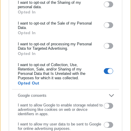
I want to opt-out of the Sharing of my
personal data.
Opted In
ΕΓΓΡΑΦΗ NEWSLETTER
Ενημερωθείτε πρώτοι για ειδήσεις και θέματα από το χώρο της
I want to opt-out of the Sale of my Personal
Data.
Αυτοδιοίκησης, της δημόσιας διοίκησης, της εργασίας, της
Tags:
ΑΛΓΕΡΙΑ,
ΝΕΚΡΟΙ,
ΦΩΤΙΑ
Opted In
ασφάλισης αλλά και γενικότερης επικαιρότητας από την Ελλάδα
και όλο τον κόσμο!
I want to opt-out of processing my Personal
Data for Targeted Advertising.
Opted In
Συμπλήρωσε όνομα
Τελευταία νέα
Δημοφιλή
Όλα τα νέα
I want to opt-out of Collection, Use,
Retention, Sale, and/or Sharing of my
Personal Data that Is Unrelated with the
Συμπλήρωσε επώνυμο
Purposes for which it was collected.
Opted Out
Προτεινόμενα άρθρα
Συμπλήρωσε email
Google consents
I want to allow Google to enable storage related to
advertising like cookies on web or device
identifiers in apps.
I want to allow my user data to be sent to Google
for online advertising purposes.