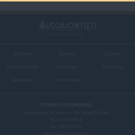
Κεντρική
Εκλογές
Διαύγεια
Ευρετήριο ΟΤΑ
Σύνδεσμοι
Ταυτότητα
Διαφήμιση
Επικοινωνία
ΣΤΟΙΧΕΙΑ ΕΠΙΚΟΙΝΩΝΙΑΣ
Πανεπιστημίου 56, Αθήνα τ.κ. 106 78, ΜΗΤ: 232416
Τηλ. 210 514 3137-8
Φαξ: 210 512 3020
email:
press@aftodioikisi.gr