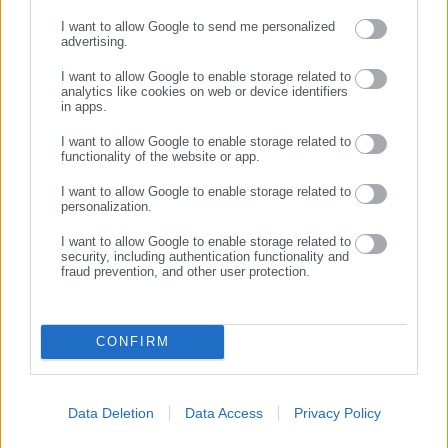
ΣΥΝΕΧΙΣΤΕ ΣΤΟ WEBSITE
05.08.2026 | 16:29
05.08.2026 | 14:20
I want to allow Google to send me personalized
Συμβασιούχοι ΕΑΠ: Η
Φωτιές σε Αττική & Βοιωτία:
advertising.
ΕΓΓΡΑΦΗ
διοίκηση κάνει αγώνα
Αυτά είναι τα μέτρα στήριξης
I want to allow Google to enable storage related to
δρόμου για να μας απαξιώσει
για τους πυρόπληκτους
analytics like cookies on web or device identifiers
– H καταγγελία
in apps.
Σχετικά άρθρα
I want to allow Google to enable storage related to
functionality of the website or app.
I want to allow Google to enable storage related to
personalization.
I want to allow Google to enable storage related to
security, including authentication functionality and
fraud prevention, and other user protection.
10.06.2022 | 19:27
10.11.2021 | 18:45
ΗΠΑ: Τέλος στην απαίτηση
Κορωνοϊός-Γερμανία: Γιατί
επίδειξης αρνητικού τεστ
επαναφέρουν άρον-άρον τα
CONFIRM
κορονοϊού για τους
δωρεάν τεστ για όλους
ταξιδιώτες
Data Deletion
Data Access
Privacy Policy