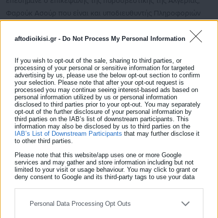
επεσήμανε ο επικεφαλής της πυροσβεστικής της Αλγερίας,
Φαρούκ Ασούρ που είναι και υποδιευθυντής Πληροφοριών
και Στατιστικής της Πολιτικής Προστασίας.
aftodioikisi.gr -
Do Not Process My Personal Information
Ο επίσημος, προσωρινός απολογισμός κάνει λόγο για 37
νεκρούς, ανάμεσά τους 30 άνθρωποι, εκ των οποίων 11 παιδιά
If you wish to opt-out of the sale, sharing to third parties, or
processing of your personal or sensitive information for targeted
και έξι γυναίκες, στην Ελ Ταρφ, κοντά στα σύνορα με την
advertising by us, please use the below opt-out section to confirm
your selection. Please note that after your opt-out request is
Τυνησία. Πέντε ακόμη άνθρωποι έχασαν τη ζωή τους στη Σουκ
processed you may continue seeing interest-based ads based on
Αχράς και δύο στη Σετίφ. Αλλά πολλά τοπικά μέσα
personal information utilized by us or personal information
disclosed to third parties prior to your opt-out. You may separately
ενημέρωσης μεταδίδουν ότι υπάρχει ακόμη ένας νεκρός, ένας
opt-out of the further disclosure of your personal information by
third parties on the IAB’s list of downstream participants. This
72χρονος άνδρας στην Γκελμά.
information may also be disclosed by us to third parties on the
IAB’s List of Downstream Participants
that may further disclose it
to other third parties.
Please note that this website/app uses one or more Google
services and may gather and store information including but not
limited to your visit or usage behaviour. You may click to grant or
Επί 48 ώρες περισσότεροι από 1.700 πυροσβέστες
deny consent to Google and its third-party tags to use your data
προσπαθούσαν να κατασβέσουν περισσότερες από 20
for below specified purposes in below Google consent section.
δασικές πυρκαγιές, από τις οποίες τραυματίστηκαν περίπου
Personal Data Processing Opt Outs
200 άνθρωποι, κάποιοι σοβαρά.