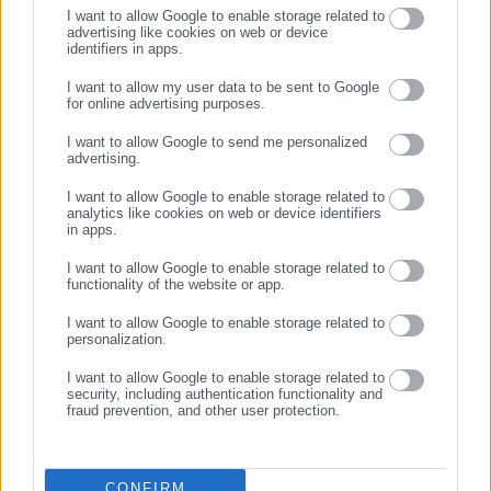
I want to allow Google to enable storage related to
advertising like cookies on web or device
identifiers in apps.
24.07.2026 | 09:04
23.07.2026 | 12:52
Ιράν: 4 νεκροί από
Οκτώ χρόνια από την
I want to allow my user data to be sent to Google
αμερικανικούς
τραγωδία στο Μάτι –
for online advertising purposes.
ΣΥΝΕΧΙΣΤΕ ΣΤΟ WEBSITE
βομβαρδισμούς
Κορυφώνονται οι εκδηλώσεις
I want to allow Google to send me personalized
μνήμης
advertising.
ΕΓΓΡΑΦΗ
I want to allow Google to enable storage related to
analytics like cookies on web or device identifiers
in apps.
I want to allow Google to enable storage related to
functionality of the website or app.
23.07.2026 | 07:21
18.07.2026 | 19:31
Σεισμοί στη Βενεζουέλα:
Βενεζουέλα: Πάνω από 5.000
I want to allow Google to enable storage related to
5.398 οι νεκροί
νεκροί από τον καταστροφικό
personalization.
διπλό σεισμό
I want to allow Google to enable storage related to
security, including authentication functionality and
fraud prevention, and other user protection.
CONFIRM