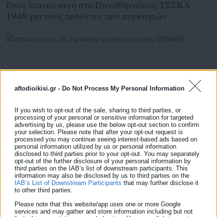
Ενός λεπτού σιγή στο Παναθηναϊκός-ΤΣΣΚΑ
1948 για τους πεσόντες των πυρκαγιών
aftodioikisi.gr -
Do Not Process My Personal Information
If you wish to opt-out of the sale, sharing to third parties, or
processing of your personal or sensitive information for targeted
advertising by us, please use the below opt-out section to confirm
your selection. Please note that after your opt-out request is
processed you may continue seeing interest-based ads based on
personal information utilized by us or personal information
disclosed to third parties prior to your opt-out. You may separately
31.07.2026 | 08:40
opt-out of the further disclosure of your personal information by
Ισπανία: Τους 18 έφτασαν οι νεκροί μετανάστες –
third parties on the IAB’s list of downstream participants. This
Παρεμβαίνει ο στρατός
information may also be disclosed by us to third parties on the
IAB’s List of Downstream Participants
that may further disclose it
to other third parties.
Please note that this website/app uses one or more Google
services and may gather and store information including but not
Τελευταία νέα
Δημοφιλή