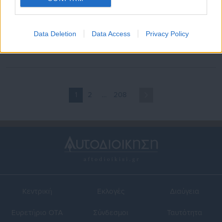
17.07.2026 | 08:53
15.07.2026 | 20:04
Ουκρανία: Δυο νεκροί και
Τροχαίο στη Χαλκιδική:
Data Deletion
Data Access
Privacy Policy
οκτώ τραυματίες από Ρωσικά
Απεβίωσε και ο πατέρας,
πλήγματα στην Οδησσό
στους τρεις οι νεκροί
1
2
…
208
Κεντρική
Εκλογές
Διαύγεια
Ευρετήριο ΟΤΑ
Σύνδεσμοι
Ταυτότητα