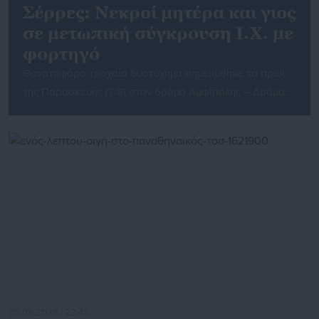
Σέρρες: Νεκροί μητέρα και γιος
σε μετωπική σύγκρουση Ι.Χ. με
φορτηγό
Θανατηφόρο τροχαίο δυστύχημα σημειώθηκε το πρωί
της Παρασκευής (7/8) στον δρόμο Αμφίπολης – Δράμας,
έξω από την Παλαιοκώμη του Δήμου Αμφίπολης, στις
Σέρρες, με τραγικό απολογισμό δύο νεκρούς. Σύμφωνα
με τις πρώτες πληροφορίες της ΕΡΤ, κάτω από
συνθήκες που διερευνώνται από τις αρμόδιες Αρχές, Ι.Χ.
επιβατικό αυτοκίνητο συγκρούστηκε μετωπικά με
φορτηγό στο ύψος της Παλαιοκώμης. […]
05.08.2026 | 22:43