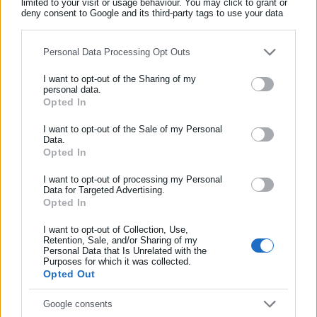
limited to your visit or usage behaviour. You may click to grant or
Όλα τα νέα
deny consent to Google and its third-party tags to use your data
for below specified purposes in below Google consent section.
Personal Data Processing Opt Outs
Περισσότερα άρθρα
I want to opt-out of the Sharing of my
personal data.
Opted In
ΕΓΓΡΑΦΗ NEWSLETTER
Ενημερωθείτε πρώτοι για ειδήσεις και θέματα από το χώρο της
I want to opt-out of the Sale of my Personal
Data.
Αυτοδιοίκησης, της δημόσιας διοίκησης, της εργασίας, της
Opted In
ασφάλισης αλλά και γενικότερης επικαιρότητας από την Ελλάδα
και όλο τον κόσμο!
I want to opt-out of processing my Personal
Data for Targeted Advertising.
Opted In
Συμπλήρωσε όνομα
29.07.2026 | 20:32
26.07.2026 | 02:01
Πύρινη κόλαση στο Ρέθυμνο:
Γάζα: Τουλάχιστον πέντε
Δύο νεκροί, εκκενώσεις
νεκροί από ισραηλινές
I want to opt-out of Collection, Use,
Retention, Sale, and/or Sharing of my
χωριών & απεγκλωβισμοί από
επιδρομές
Personal Data that Is Unrelated with the
Συμπλήρωσε επώνυμο
θαλάσσης
Purposes for which it was collected.
Opted Out
Συμπλήρωσε email
Google consents