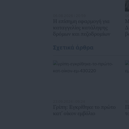
06.08.2026 | 20:59
06
Η επίσημη εφαρμογή για
Μ
καταγγελίες κατάληψης
Δ
δρόμων και πεζοδρομίων
β
χ
Σχετικά άρθρα
23.09.2024 | 09:24
10
Γρίπη: Εγκρίθηκε το πρώτο
Π
κατ’ οίκον εμβόλιο
τ