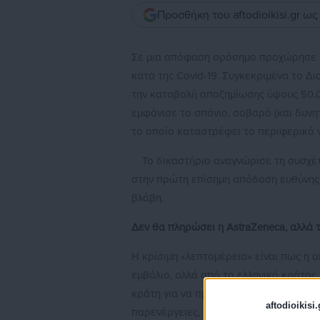
Προσθήκη του aftodioikisi.gr ω
Σε μια απόφαση ορόσημο προχώρησε η 
κατά της Covid-19. Συγκεκριμένα το Δ
την καταβολή αποζημίωσης ύψους 50.0
εμφάνισε το σπάνιο, σοβαρό (και δυνητ
το οποίο καταστρέφει το περιφερικό 
Το δικαστήριο αναγνώρισε τη συσχέ
στην πρώτη επίσημη απόδοση ευθύνης
βλάβη.
Δεν θα πληρώσει η AstraZeneca, αλλά 
Η κρίσιμη «λεπτομέρεια» είναι πως η 
εμβόλιο, αλλά από το ελληνικό κράτος.
κράτη για να προμηθευτούν τα εμβόλι
aftodioikisi.
παρενέργειες, καθώς οι φαρμακοβιομηχ