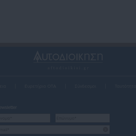
εια
Ευρετήριο ΟΤΑ
Σύνδεσμοι
Ταυτότητ
wsletter