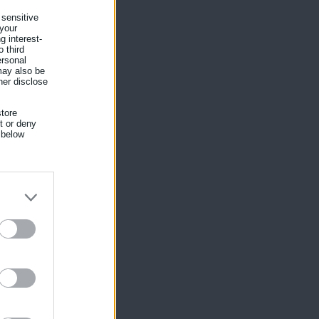
 sensitive
 your
g interest-
 third
ersonal
 may also be
ού
her disclose
ει
tore
ια
nt or deny
 below
εί
ο
αι
ίκησης,
ης