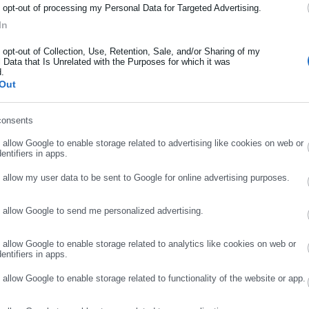
ρότητας από την Ελλάδα και όλο τον κόσμο!
o opt-out of processing my Personal Data for Targeted Advertising.
In
ά κάτω των έξι ετών οι οθόνες
ήρωσε όνομα
o opt-out of Collection, Use, Retention, Sale, and/or Sharing of my
 Data that Is Unrelated with the Purposes for which it was
d.
ήρωσε επώνυμο
Out
ν – Μπαρέ
ναι μια σπάνια, αλλά σοβαρή αυτοάνοση νευρολογική διαταραχή. Τ
consents
ρωσε email
ού στρέφεται κατά των περιφερικών νεύρων, δηλαδή των νεύρων
o allow Google to enable storage related to advertising like cookies on web or
και τον νωτιαίο μυελό.
entifiers in apps.
o allow my user data to be sent to Google for online advertising purposes.
o allow Google to send me personalized advertising.
ΣΥΝΕΧΙΣΤΕ ΣΤΟ WEBSITE
ΕΓΓΡΑΦΗ
ναμία στα πόδια και σταδιακά μπορεί να εξαπλωθεί προς τα πάνω
ο. Σε σοβαρές περιπτώσεις μπορεί να προκαλέσει παράλυση.
o allow Google to enable storage related to analytics like cookies on web or
entifiers in apps.
πνευστικούς μύες, απαιτώντας υποστήριξη με αναπνευστική μηχαν
ται η ζωή του ασθενούς.
o allow Google to enable storage related to functionality of the website or app.