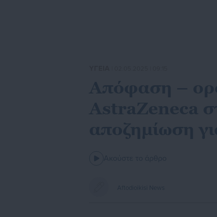
ΥΓΕΙΑ
| 02.05.2025 | 09:15
Απόφαση – ορό
AstraZeneca σ
αποζημίωση γι
Ακούστε το άρθρο
Aftodioikisi News