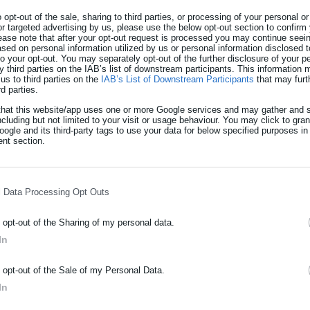
 τυπικές φάσεις που προβλέπονται για τις κλινικές δοκιμές.
o opt-out of the sale, sharing to third parties, or processing of your personal or
or targeted advertising by us, please use the below opt-out section to confirm
ease note that after your opt-out request is processed you may continue seein
ίδα Δημοκρατία, έκρινε πως το ελληνικό κράτος όφειλε να είχε
ed on personal information utilized by us or personal information disclosed to
κεκριμένων εμβολίων με σκοπό την αποφυγή όποιων παρενεργειών
 to your opt-out. You may separately opt-out of the further disclosure of your p
y third parties on the IAB’s list of downstream participants. This information
ασμούς. Σημειώνεται πως οι βάσεις για την απόφαση του διοικητικ
us to third parties on the
IAB’s List of Downstream Participants
that may furt
rd parties.
δη από το 2021, όταν το Συμβούλιο της Επικρατείας είχε αποφασίσ
that this website/app uses one or more Google services and may gather and s
ι τους πολίτες εάν υπάρξουν πιθανές παρενέργειες από τα εμβόλ
ncluding but not limited to your visit or usage behaviour. You may click to gra
ύνται βάσει των εμβολιαστικών προγραμμάτων.
ogle and its third-party tags to use your data for below specified purposes in
nt section.
l Data Processing Opt Outs
 κι άλλες προσφυγές στη Δικαιοσύνη με την απόφαση να λειτουργ
 πληροφορίες, ο ασθενής που δικαιώθηκε εξετάζει το ενδεχόμεν
o opt-out of the Sharing of my personal data.
 θεωρεί ότι η αποζημίωση για τη βλάβη που υπέστη είναι μικρή κ
In
 100.000 ευρώ.
ΡΑΦΗ NEWSLETTER
o opt-out of the Sale of my Personal Data.
ωθείτε πρώτοι για ειδήσεις και θέματα από το χώρο της Αυτοδιο
In
μόσιας διοίκησης, της εργασίας, της ασφάλισης αλλά και γενικότερ
δια δείχνουν ότι μπορεί να έχετε έλλειψη