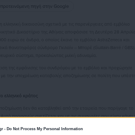
ς προτεινόμενη πηγή στην Google
ελληνική δικαιοσύνη σχετικά με τις παρενέργειες από εμβόλιο
ιοικητικό Δικαστήριο της Αθήνας αποφάσισε τη Δευτέρα 28 Απριλί
00 ευρώ σε άνδρα, ο οποίος έκανε το εμβόλιο AstraZeneca και
ικά θανατηφόρο) σύνδρομο Γκιλαίν – Μπαρέ (Guillain-Barré / GBS)
νευρικό σύστημα, προκαλώντας μυϊκή αδυναμία.
τιση της εμφάνισης του συνδρόμου με το εμβόλιο και προχώρησε
 με την υποχρέωση καταβολής αποζημίωσης σε πολίτη που υπέστ
το ελληνικό κράτος
αποζημίωση δεν θα καταβληθεί από την εταιρεία που παρήγαγε το
 Αυτό προφανώς σχετίζεται και με τις συμφωνίες που είχαν κάνει 
α κατά του κορονοϊού, αναλαμβάνοντας την ευθύνη σε πιθανές
gr -
Do Not Process My Personal Information
ανίες λόγω έκτακτης ανάγκης είχαν επιταχύνει την ανάπτυξη των