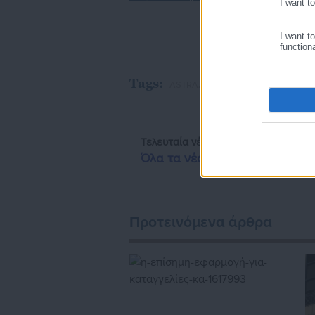
I want t
I want t
function
Tags:
ASTRAZENECA,
ΑΠΟΖΗΜΙΩΣΗ,
Τελευταία νέα
Δημοφιλή
Όλα τα νέα
Προτεινόμενα άρθρα