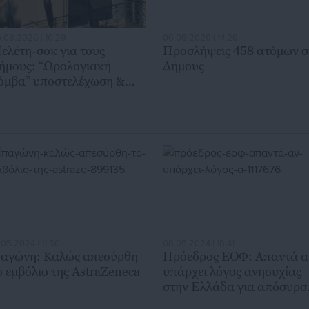
.08.2026 | 16:29
06.08.2026 | 14:26
ελέτη-σοκ για τους
Προσλήψεις 458 ατόμων σ
ήμους: “Ωρολογιακή
Δήμους
όμβα” υποστελέχωση &
ρηματοδοτικό έλλειμμα
.05.2024 | 11:50
08.05.2024 | 18:41
αγώνη: Καλώς απεσύρθη
Πρόεδρος ΕΟΦ: Απαντά α
ο εμβόλιο της AstraZeneca
υπάρχει λόγος ανησυχίας
στην Ελλάδα για απόσυρσ
εμβολίου της AstraZeneca