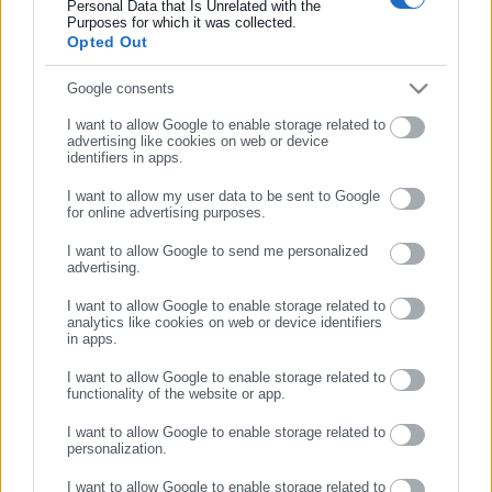
Personal Data that Is Unrelated with the
Purposes for which it was collected.
Opted Out
Συμπλήρωσε email
Περισσότερα άρθρα
Google consents
I want to allow Google to enable storage related to
advertising like cookies on web or device
identifiers in apps.
I want to allow my user data to be sent to Google
for online advertising purposes.
ΣΥΝΕΧΙΣΤΕ ΣΤΟ WEBSITE
I want to allow Google to send me personalized
ΕΓΓΡΑΦΗ
advertising.
18.07.2017 | 14:38
I want to allow Google to enable storage related to
ΑΣΕΠ: Τροποποίηση της
analytics like cookies on web or device identifiers
προκήρυξης 9Κ/2017 (ΦΕΚ)
in apps.
I want to allow Google to enable storage related to
functionality of the website or app.
I want to allow Google to enable storage related to
personalization.
I want to allow Google to enable storage related to