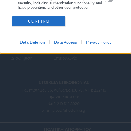
security, including authentication functionality and
fraud prevention, and other user protection.
CONFIRM
Κεντρική
Εκλογές
Διαύγεια
Data Deletion
Data Access
Privacy Policy
Ευρετήριο ΟΤΑ
Σύνδεσμοι
Ταυτότητα
Διαφήμιση
Επικοινωνία
ΣΤΟΙΧΕΙΑ ΕΠΙΚΟΙΝΩΝΙΑΣ
Πανεπιστημίου 56, Αθήνα τ.κ. 106 78, ΜΗΤ: 232416
Τηλ. 210 514 3137-8
Φαξ: 210 512 3020
email:
press@aftodioikisi.gr
ΠΟΛΙΤΙΚΗ ΑΠΟΡΡΗΤΟΥ