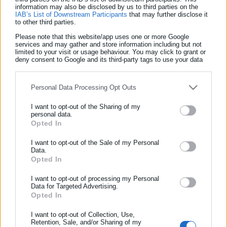
ΑΣΕΠ: Τροποποιήθηκε η προκήρυξη 1ΓΕ/2019
information may also be disclosed by us to third parties on the
IAB’s List of Downstream Participants
that may further disclose it
to other third parties.
Please note that this website/app uses one or more Google
services and may gather and store information including but not
limited to your visit or usage behaviour. You may click to grant or
deny consent to Google and its third-party tags to use your data
for below specified purposes in below Google consent section.
Personal Data Processing Opt Outs
I want to opt-out of the Sharing of my
personal data.
ΕΓΓΡΑΦΗ NEWSLETTER
Opted In
Ενημερωθείτε πρώτοι για ειδήσεις και θέματα από το χώρο της
I want to opt-out of the Sale of my Personal
Αυτοδιοίκησης, της δημόσιας διοίκησης, της εργασίας, της
Data.
06.05.2019 | 11:36
Opted In
ασφάλισης αλλά και γενικότερης επικαιρότητας από την Ελλάδα
ΑΣΕΠ: Tροποποίηση της προκήρυξης 4Κ/2019
και όλο τον κόσμο!
που δημοσιεύθηκε στο ΦΕΚ
I want to opt-out of processing my Personal
Data for Targeted Advertising.
Συμπλήρωσε όνομα
Opted In
Τελευταία νέα
Δημοφιλή
I want to opt-out of Collection, Use,
Retention, Sale, and/or Sharing of my
Όλα τα νέα
Συμπλήρωσε επώνυμο