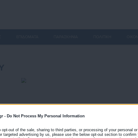
Σ
ΕΠΙΔΟΜΑΤΑ
ΠΑΡΑΣΚΗΝΙΑ
ΠΟΛΙΤΙΚΗ
ΟΙΚΟ
Υ
gr -
Do Not Process My Personal Information
o opt-out of the sale, sharing to third parties, or processing of your personal or
or targeted advertising by us, please use the below opt-out section to confirm