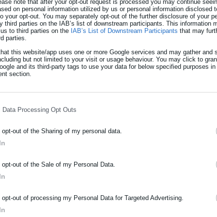
ease note that after your opt-out request is processed you may continue seein
ed on personal information utilized by us or personal information disclosed to
 to your opt-out. You may separately opt-out of the further disclosure of your p
y third parties on the IAB’s list of downstream participants. This information
us to third parties on the
IAB’s List of Downstream Participants
that may furt
rd parties.
that this website/app uses one or more Google services and may gather and s
ncluding but not limited to your visit or usage behaviour. You may click to gra
ogle and its third-party tags to use your data for below specified purposes in
nt section.
ΡΑΦΗ NEWSLETTER
28.05.2026 | 08:40
ωθείτε πρώτοι για ειδήσεις και θέματα από το χώρο της Αυτοδιο
Έκδοση συντάξεων σε έν
l Data Processing Opt Outs
μόσιας διοίκησης, της εργασίας, της ασφάλισης αλλά και γενικότερ
τέλος καλοκαιριού το νέ
ρότητας από την Ελλάδα και όλο τον κόσμο!
o opt-out of the Sharing of my personal data.
Τέλος στο Γολγοθά των ασφαλισμένων θα μπει με 
In
ήρωσε όνομα
Σύστημα του e-ΕΦΚΑ, το οποίος υπόσχεται την έκδο
την υποβολή της αίτησης. Όπως σημειώνει η Καθημερ
o opt-out of the Sale of my Personal Data.
In
χρόνος μειώθηκε δραστικά, ενώ έως το τέλος του 20
ήρωσε επώνυμο
πλειονότητα τους οι ασφαλισμένοι δεν […]
o opt-out of processing my Personal Data for Targeted Advertising.
In
ρωσε email