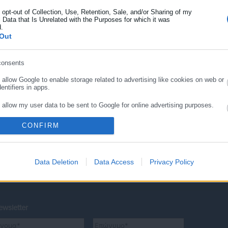
o opt-out of Collection, Use, Retention, Sale, and/or Sharing of my
 Data that Is Unrelated with the Purposes for which it was
d.
Out
ΣΥΝΕΧΙΣΤΕ ΣΤΟ WEBSITE
ΕΓΓΡΑΦΗ
consents
o allow Google to enable storage related to advertising like cookies on web or
entifiers in apps.
o allow my user data to be sent to Google for online advertising purposes.
CONFIRM
o allow Google to send me personalized advertising.
o allow Google to enable storage related to analytics like cookies on web or
entifiers in apps.
Data Deletion
Data Access
Privacy Policy
εια
Ευρετήριο ΟΤΑ
Σύνδεσμοι
Ταυτότητ
o allow Google to enable storage related to functionality of the website or app.
o allow Google to enable storage related to personalization.
wsletter