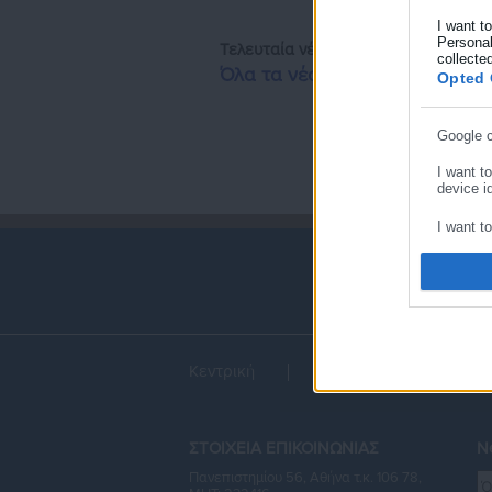
I want t
Personal
Τελευταία νέα
Δημοφιλή
collecte
Όλα τα νέα
Opted 
Google 
I want t
device id
I want t
I want t
I want t
device id
Κεντρική
Εκλογές
Διαύγ
I want t
I want t
ΣΤΟΙΧΕΙΑ ΕΠΙΚΟΙΝΩΝΙΑΣ
Ne
Πανεπιστημίου 56, Αθήνα τ.κ. 106 78,