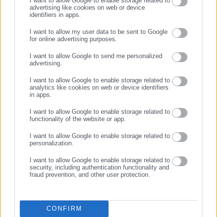
I want to allow Google to enable storage related to
advertising like cookies on web or device
07.05.2022 | 10:52
22.05.2020 | 17:30
identifiers in apps.
Συντάξεις Ιουνίου: Θα
Yποδιοικητής ΕΦΚΑ: Να
καθυστερήσουν οι πληρωμές
γιατί μπήκαν μειωμένες οι
I want to allow my user data to be sent to Google
for online advertising purposes.
(ημερομηνίες)
συντάξεις
ΣΥΝΕΧΙΣΤΕ ΣΤΟ WEBSITE
I want to allow Google to send me personalized
advertising.
ΕΓΓΡΑΦΗ
I want to allow Google to enable storage related to
analytics like cookies on web or device identifiers
in apps.
I want to allow Google to enable storage related to
18.05.2020 | 13:45
11.05.2020 | 11:08
functionality of the website or app.
ΕΦΚΑ: Προπληρωμή
Συντάξεις Ιουνίου: Αναλυτικά
συντάξεων Ιουνίου με βάση
οι ημερομηνίες πληρωμής για
I want to allow Google to enable storage related to
personalization.
τον ΑΜΚΑ
όλα τα ταμεία
I want to allow Google to enable storage related to
security, including authentication functionality and
fraud prevention, and other user protection.
CONFIRM