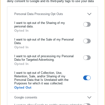
deny consent to Google and its third-party tags to use your data
for below specified purposes in below Google consent section.
Personal Data Processing Opt Outs
Περισσότερα άρθρα
I want to opt-out of the Sharing of my
personal data.
Opted In
ΕΓΓΡΑΦΗ NEWSLETTER
Ενημερωθείτε πρώτοι για ειδήσεις και θέματα από το χώρο της
I want to opt-out of the Sale of my Personal
Data.
Αυτοδιοίκησης, της δημόσιας διοίκησης, της εργασίας, της
Opted In
ασφάλισης αλλά και γενικότερης επικαιρότητας από την Ελλάδα
και όλο τον κόσμο!
I want to opt-out of processing my Personal
Data for Targeted Advertising.
04.05.2023 | 10:30
19.05.2022 | 11:30
Opted In
Συμπλήρωσε όνομα
Πότε θα καταβληθούν οι
Πότε καταβάλλονται οι
συντάξεις Ιουνίου
συντάξεις Ιουνίου
I want to opt-out of Collection, Use,
(ημερομηνίες)
Retention, Sale, and/or Sharing of my
Personal Data that Is Unrelated with the
Συμπλήρωσε επώνυμο
Purposes for which it was collected.
Opted Out
Συμπλήρωσε email
Google consents