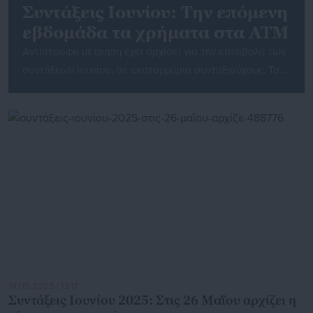
Συντάξεις Ιουνίου: Την επόμενη
εβδομάδα τα χρήματα στα ΑΤΜ
Αντίστροφη μέτρηση έχει αρχίσει για την καταβολή των
συντάξεων Ιουνίου, σε εκατομμύρια συνταξιούχους. Τα
χρήματα θα πιστωθούν στους λογαριασμούς των
συνταξιούχων την ερχόμενη εβδομάδα. Συγκεκριμένα,
σύμφωνα με την ανακοίνωση του e-ΕΦΚΑ, οι πληρωμές
θα γίνουν την Τρίτη 26 Μαΐου και την Πέμπτη 28 του
ίδιου μήνα. Σημειώνεται ότι συνήθως τα χρήματα
εμφανίζονται στους λογαριασμούς το […]
19.05.2025 | 13:17
Συντάξεις Ιουνίου 2025: Στις 26 Μαΐου αρχίζει η