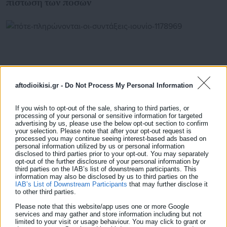
πίστωση των ποσών
aftodioikisi.gr -
Do Not Process My Personal Information
If you wish to opt-out of the sale, sharing to third parties, or
processing of your personal or sensitive information for targeted
advertising by us, please use the below opt-out section to confirm
your selection. Please note that after your opt-out request is
processed you may continue seeing interest-based ads based on
personal information utilized by us or personal information
19.05.2023 | 14:02
disclosed to third parties prior to your opt-out. You may separately
Πότε πληρώνονται οι συντάξεις Ιουνίου
opt-out of the further disclosure of your personal information by
(ημερομηνίες)
third parties on the IAB’s list of downstream participants. This
information may also be disclosed by us to third parties on the
IAB’s List of Downstream Participants
that may further disclose it
to other third parties.
Please note that this website/app uses one or more Google
Τελευταία νέα
Δημοφιλή
services and may gather and store information including but not
Όλα τα νέα
limited to your visit or usage behaviour. You may click to grant or