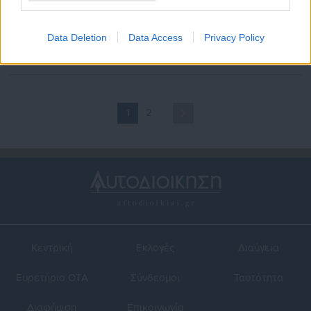
04.05.2020 | 13:46
17.05.2019 | 08:54
Συντάξεις Ιουνίου: Οι
Πότε θα καταβληθούν οι
ημερομηνίες πληρωμής για
συντάξεις Ιουνίου
Data Deletion
Data Access
Privacy Policy
τους συνταξιούχους
(ημερομηνίες)
1
2
Κεντρική
Εκλογές
Διαύγεια
Ευρετήριο ΟΤΑ
Σύνδεσμοι
Ταυτότητα
Διαφήμιση
Επικοινωνία