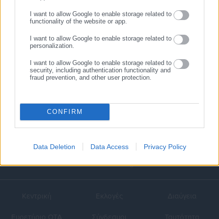
I want to allow Google to enable storage related to
functionality of the website or app.
22.10.2013 | 07:18
Φουκουσίμα: Μολυσμένο
I want to allow Google to enable storage related to
βρόχινο νερό διέρρευσε
personalization.
πιθανόν στη θάλασσα
I want to allow Google to enable storage related to
security, including authentication functionality and
fraud prevention, and other user protection.
1
…
3
4
CONFIRM
Data Deletion
Data Access
Privacy Policy
Κεντρική
Εκλογές
Διαύγεια
Ευρετήριο ΟΤΑ
Σύνδεσμοι
Ταυτότητα