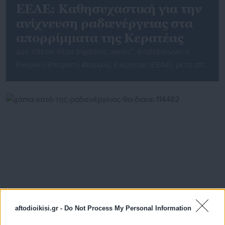
EEAE: Καθησυχαστική για την
ανίχνευση ραδιενέργειας στα
απορρίμματα της Κερατέας
Δεν τίθεται θέμα δημόσιας υγείας”, διαβεβαιώνει η
Ελληνική Επιτροπή Ατομικής Ενέργειας (ΕΕΑΕ), μετά από
έκτακτο ραδιολογικό έλεγχο που πραγματοποίησε σε
φορτίο απορριμμάτων στην Κερατέα. Όπως αναφέρει
σε ανακοίνωσή της, από τις μετρήσεις που έγιναν σε
απορρίμματα οικιακής χρήσης του φορτίου, προέκυψαν
ανιχνεύσιμες ποσότητες ραδιενέργειας. Τονίζει ότι “η
συνηθισμένη περίπτωση είναι η ραδιενέργεια να
προέρχεται από […]
aftodioikisi.gr -
Do Not Process My Personal Information
01.05.2016 | 17:40