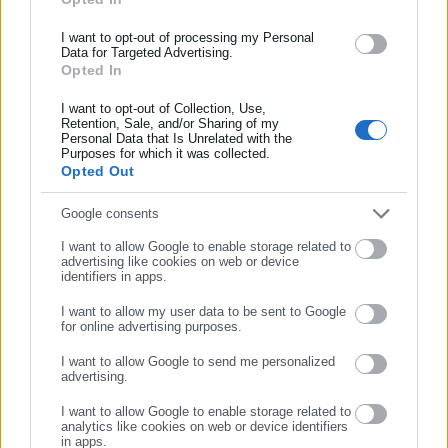
ασφάλισης αλλά και γενικότερης επικαιρότητας από την Ελλάδα
Όλα τα νέα
και όλο τον κόσμο!
I want to opt-out of processing my Personal
Data for Targeted Advertising.
Opted In
Συμπλήρωσε όνομα
Περισσότερα άρθρα
I want to opt-out of Collection, Use,
Retention, Sale, and/or Sharing of my
Personal Data that Is Unrelated with the
Συμπλήρωσε επώνυμο
Purposes for which it was collected.
Opted Out
Συμπλήρωσε email
Google consents
I want to allow Google to enable storage related to
advertising like cookies on web or device
identifiers in apps.
10.10.2015 | 16:00
27.04.2015 | 16:02
ΕΔΣΝΑ: Υπό έλεγχο
Τουριστικό αξιοθέατο το …
I want to allow my user data to be sent to Google
επικίνδυνο φορτίο
φάντασμα του Τσέρνομπιλ,
for online advertising purposes.
ΣΥΝΕΧΙΣΤΕ ΣΤΟ WEBSITE
απορριμμάτων στην ΟΕΔΑ
29 χρόνια μετά την
I want to allow Google to send me personalized
Φυλής
τρομακτική έκρηξη
advertising.
ΕΓΓΡΑΦΗ
I want to allow Google to enable storage related to
analytics like cookies on web or device identifiers
in apps.