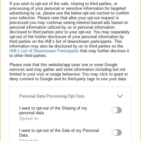
Χάπια κατά της ραδιενέργειας θα διανεμηθούν
If you wish to opt-out of the sale, sharing to third parties, or
processing of your personal or sensitive information for targeted
προληπτικά στους Βέλγους
advertising by us, please use the below opt-out section to confirm
your selection. Please note that after your opt-out request is
processed you may continue seeing interest-based ads based on
personal information utilized by us or personal information
disclosed to third parties prior to your opt-out. You may separately
opt-out of the further disclosure of your personal information by
third parties on the IAB’s list of downstream participants. This
information may also be disclosed by us to third parties on the
IAB’s List of Downstream Participants
that may further disclose it
to other third parties.
Please note that this website/app uses one or more Google
services and may gather and store information including but not
limited to your visit or usage behaviour. You may click to grant or
deny consent to Google and its third-party tags to use your data
for below specified purposes in below Google consent section.
Personal Data Processing Opt Outs
12.10.2015 | 19:50
Τελικά… εσώρουχα και πετσέτες ήταν το
I want to opt-out of the Sharing of my
personal data.
«ραδιενεργό υλικό» στη Φυλή
Opted In
ΕΓΓΡΑΦΗ NEWSLETTER
Ενημερωθείτε πρώτοι για ειδήσεις και θέματα από το χώρο της
I want to opt-out of the Sale of my Personal
Data.
Αυτοδιοίκησης, της δημόσιας διοίκησης, της εργασίας, της
Τελευταία νέα
Δημοφιλή
Opted In