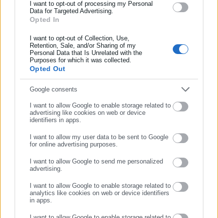
και όλο τον κόσμο!
I want to opt-out of processing my Personal
Data for Targeted Advertising.
Opted In
Συμπλήρωσε όνομα
Περισσότερα άρθρα
I want to opt-out of Collection, Use,
Retention, Sale, and/or Sharing of my
Personal Data that Is Unrelated with the
Συμπλήρωσε επώνυμο
Purposes for which it was collected.
Opted Out
Συμπλήρωσε email
Google consents
I want to allow Google to enable storage related to
advertising like cookies on web or device
identifiers in apps.
07.11.2019 | 18:02
02.03.2017 | 13:54
ΠΟΕΔΗΝ: Κλείνει η ΩΡΛ
Όμιλος «Υγεία»: Δωρεάν
I want to allow my user data to be sent to Google
κλινική του Παίδων Πεντέλης
ΩΡΛ εξέταση σε παιδιά και
for online advertising purposes.
ΣΥΝΕΧΙΣΤΕ ΣΤΟ WEBSITE
ενήλικες
I want to allow Google to send me personalized
advertising.
ΕΓΓΡΑΦΗ
I want to allow Google to enable storage related to
analytics like cookies on web or device identifiers
in apps.
I want to allow Google to enable storage related to