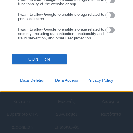
functionality of the website or app.
18.10.2014 | 14:25
Μιλάτε δυνατά; Δεν
I want to allow Google to enable storage related to
φαντάζεστε τι μπορείτε να
personalization.
πάθετε…
I want to allow Google to enable storage related to
security, including authentication functionality and
fraud prevention, and other user protection.
CONFIRM
Data Deletion
Data Access
Privacy Policy
Κεντρική
Εκλογές
Διαύγεια
Ευρετήριο ΟΤΑ
Σύνδεσμοι
Ταυτότητα
Διαφήμιση
Επικοινωνία