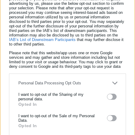
ούτε ΩΡΛ
advertising by us, please use the below opt-out section to confirm
your selection. Please note that after your opt-out request is
processed you may continue seeing interest-based ads based on
personal information utilized by us or personal information
disclosed to third parties prior to your opt-out. You may separately
opt-out of the further disclosure of your personal information by
third parties on the IAB’s list of downstream participants. This
information may also be disclosed by us to third parties on the
IAB’s List of Downstream Participants
that may further disclose it
to other third parties.
Please note that this website/app uses one or more Google
services and may gather and store information including but not
limited to your visit or usage behaviour. You may click to grant or
deny consent to Google and its third-party tags to use your data
for below specified purposes in below Google consent section.
Personal Data Processing Opt Outs
17.03.2020 | 14:00
Κορωνοϊός -Ιπποκράτειο νοσοκομείο: Σε
I want to opt-out of the Sharing of my
personal data.
καραντίνα 21 υγειονομικοί
Opted In
ΕΓΓΡΑΦΗ NEWSLETTER
Ενημερωθείτε πρώτοι για ειδήσεις και θέματα από το χώρο της
I want to opt-out of the Sale of my Personal
Data.
Αυτοδιοίκησης, της δημόσιας διοίκησης, της εργασίας, της
Τελευταία νέα
Δημοφιλή
Opted In
ασφάλισης αλλά και γενικότερης επικαιρότητας από την Ελλάδα
Όλα τα νέα