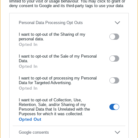
limited to your visit or usage behaviour. You may click to grant or
Όλα τα νέα
deny consent to Google and its third-party tags to use your data
for below specified purposes in below Google consent section.
Personal Data Processing Opt Outs
Περισσότερα άρθρα
I want to opt-out of the Sharing of my
personal data.
Opted In
ΕΓΓΡΑΦΗ NEWSLETTER
Ενημερωθείτε πρώτοι για ειδήσεις και θέματα από το χώρο της
I want to opt-out of the Sale of my Personal
Data.
Αυτοδιοίκησης, της δημόσιας διοίκησης, της εργασίας, της
Opted In
ασφάλισης αλλά και γενικότερης επικαιρότητας από την Ελλάδα
και όλο τον κόσμο!
I want to opt-out of processing my Personal
Data for Targeted Advertising.
Opted In
Συμπλήρωσε όνομα
08.05.2026 | 08:57
05.05.2026 | 22:25
Πάτρα: Πέθανε 20χρονος
Ζάκυνθος: Το θέμα της
από λεπτοσπείρωση
λεπτοσπείρωσης
I want to opt-out of Collection, Use,
Retention, Sale, and/or Sharing of my
πρωταγωνιστεί στο
Personal Data that Is Unrelated with the
Συμπλήρωσε επώνυμο
Περιφερειακό Συμβούλιο
Purposes for which it was collected.
Opted Out
Συμπλήρωσε email
Google consents