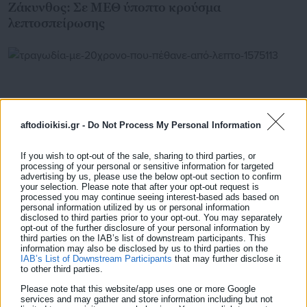
Ζάκυνθος: Σε ΜΕΘ ύποπτο κρούσμα
λεπτοσπείρωσης
aftodioikisi.gr -
Do Not Process My Personal Information
If you wish to opt-out of the sale, sharing to third parties, or
processing of your personal or sensitive information for targeted
advertising by us, please use the below opt-out section to confirm
your selection. Please note that after your opt-out request is
processed you may continue seeing interest-based ads based on
personal information utilized by us or personal information
disclosed to third parties prior to your opt-out. You may separately
09.05.2026 | 14:53
opt-out of the further disclosure of your personal information by
Τραγωδία με 20χρονο που πέθανε από
third parties on the IAB’s list of downstream participants. This
λεπτοσπείρωση
information may also be disclosed by us to third parties on the
IAB’s List of Downstream Participants
that may further disclose it
to other third parties.
Please note that this website/app uses one or more Google
services and may gather and store information including but not
Τελευταία νέα
Δημοφιλή