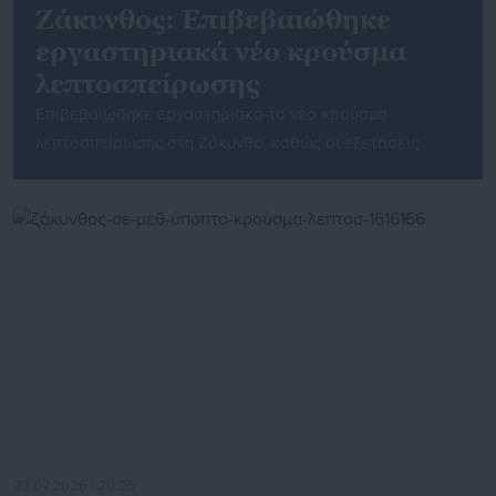
Ζάκυνθος: Επιβεβαιώθηκε
εργαστηριακά νέο κρούσμα
λεπτοσπείρωσης
Επιβεβαιώθηκε εργαστηριακά το νέο κρούσμα
λεπτοσπείρωσης στη Ζάκυνθο, καθώς οι εξετάσεις
επιβεβαίωσαν τη διάγνωση για τον 56χρονο που
νοσηλεύεται σε κρίσιμη κατάσταση στο Γενικό
Νοσοκομείο Ζακύνθου. Ο ασθενής είχε διακομιστεί στο
νοσοκομείο τις προηγούμενες ημέρες, με τους
θεράποντες ιατρούς να διαπιστώνουν από την πρώτη
στιγμή συμπτώματα συμβατά με τη νόσο και να
αποστέλλουν δείγματα για […]
23.07.2026 | 20:25