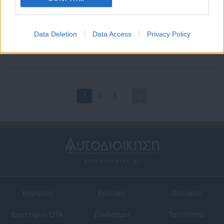
19.03.2026 | 10:20
31.01.2025 | 17:24
“Συναγερμός” για τη
Έξαρση γρίπης και κρούσμα
Data Deletion
Data Access
Privacy Policy
λεπτοσπείρωση στη Ζάκυνθο
λεπτοσπείρωσης σε
– Στο δημοτικό συμβούλιο το
Περιφέρεια
θέμα
1
2
3
Κεντρική
Εκλογές
Διαύγεια
Ευρετήριο ΟΤΑ
Σύνδεσμοι
Ταυτότητα