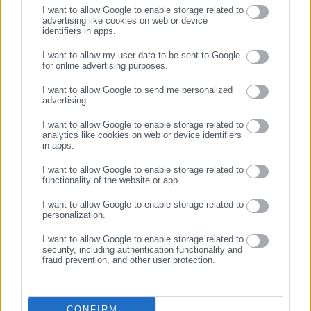
I want to allow Google to enable storage related to
advertising like cookies on web or device
identifiers in apps.
30.04.2026 | 18:55
28.04.2026 | 13:31
Περιφέρεια Ιονίου: Μέτρα
Ζάκυνθος: Σύσκεψη για τα
I want to allow my user data to be sent to Google
προστασίας από τη
τελευταία κρούσματα
for online advertising purposes.
ΣΥΝΕΧΙΣΤΕ ΣΤΟ WEBSITE
λεπτοσπείρωση
λεπτοσπείρωσης
I want to allow Google to send me personalized
advertising.
ΕΓΓΡΑΦΗ
I want to allow Google to enable storage related to
analytics like cookies on web or device identifiers
in apps.
I want to allow Google to enable storage related to
functionality of the website or app.
24.04.2026 | 19:05
21.04.2026 | 21:27
Ζάκυνθος: Τρία κρούσματα
Ζάκυνθος: Έξαρση
I want to allow Google to enable storage related to
λεπτοσπείρωσης τον Απρίλη-
κρουσμάτων λεπτοσπείρωσης
personalization.
Πώς μεταδίδεται
– Πέθανε 74χρονος
I want to allow Google to enable storage related to
security, including authentication functionality and
fraud prevention, and other user protection.
CONFIRM