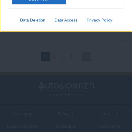
20.06.2024 | 07:09
16.06.2024 | 04:00
Συνταξιοδότηση: Το
Με αυτό το απλό κόλπο στο
Data Deletion
Data Access
Privacy Policy
«μυστικό» για έξτρα
Wi-Fi μπορεί να βρείτε αν
απολαβές πάνω από 200
σας απατά ο σύντροφό σας
ευρώ τον μήνα
1
2
…
11
Κεντρική
Εκλογές
Διαύγεια
Ευρετήριο ΟΤΑ
Σύνδεσμοι
Ταυτότητα