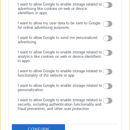
I want to allow Google to enable storage related to
advertising like cookies on web or device
identifiers in apps.
06.03.2025 | 12:42
25.01.2025 | 12:45
Αξιολόγηση: ΑΔΕΔΥ κατά
Πονοκέφαλος: Το απλό κόλπο
I want to allow my user data to be sent to Google
Μητσοτάκη- «Κόλπο για να
των 5 λεπτών για να
for online advertising purposes.
ΣΥΝΕΧΙΣΤΕ ΣΤΟ WEBSITE
μεταθέσει ευθύνες»
συνέλθεις άμεσα!
I want to allow Google to send me personalized
advertising.
ΕΓΓΡΑΦΗ
I want to allow Google to enable storage related to
analytics like cookies on web or device identifiers
in apps.
I want to allow Google to enable storage related to
functionality of the website or app.
08.10.2024 | 08:41
24.08.2024 | 16:00
Ζημιά 340.000 ευρώ σε Δήμο
Το απίστευτο κόλπο για να
I want to allow Google to enable storage related to
– Δείτε τι «κόλπο» έκανε
δείτε καλά χωρίς γυαλιά!
personalization.
πρώην υπάλληλος
I want to allow Google to enable storage related to
security, including authentication functionality and
fraud prevention, and other user protection.
CONFIRM