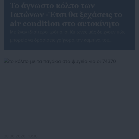
Το άγνωστο κόλπο των
Ιαπώνων -Έτσι θα ξεχάσεις το
air condition στο αυτοκίνητο
Με έναν ιδιαίτερο τρόπο, οι Ιάπωνες μάς δείχνουν πώς
μπορείς να δροσίσεις γρήγορα την καμπίνα του
αυτοκινήτου σου, χωρίς να χρησιμοποιήσεις το air
condition. Οι υψηλές θερμοκρασίες στην καμπίνα ενός
αυτοκινήτου είναι ένα σχεδόν καθημερινό φαινόμενο
στην Ελλάδα την περίοδο του καλοκαιριού και απαιτούν
από τον οδηγό να δράσει άμεσα και με συγκεκριμένο
τρόπο για […]
08.06.2026 | 18:30