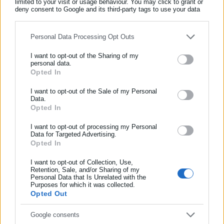
limited to your visit or usage behaviour. You may click to grant or
Όλα τα νέα
deny consent to Google and its third-party tags to use your data
for below specified purposes in below Google consent section.
Personal Data Processing Opt Outs
Περισσότερα άρθρα
I want to opt-out of the Sharing of my
personal data.
Opted In
ΕΓΓΡΑΦΗ NEWSLETTER
Ενημερωθείτε πρώτοι για ειδήσεις και θέματα από το χώρο της
I want to opt-out of the Sale of my Personal
Data.
Αυτοδιοίκησης, της δημόσιας διοίκησης, της εργασίας, της
Opted In
ασφάλισης αλλά και γενικότερης επικαιρότητας από την Ελλάδα
και όλο τον κόσμο!
I want to opt-out of processing my Personal
Data for Targeted Advertising.
Opted In
Συμπλήρωσε όνομα
17.10.2025 | 14:54
30.03.2025 | 11:30
«Το κόλπο του πλήκτρου»:
Το κόλπο που θα διατηρήσει
Αστυνομικοί στη Βρετανία
τις μπανάνες σας κίτρινες και
I want to opt-out of Collection, Use,
Retention, Sale, and/or Sharing of my
προσποιούνταν ότι
λαχταριστές!
Personal Data that Is Unrelated with the
Συμπλήρωσε επώνυμο
τηλεργάζονταν
Purposes for which it was collected.
Opted Out
Συμπλήρωσε email
Google consents