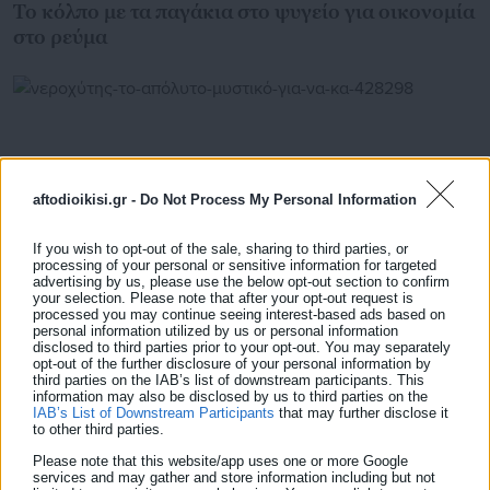
Το κόλπο με τα παγάκια στο ψυγείο για οικονομία
στο ρεύμα
aftodioikisi.gr -
Do Not Process My Personal Information
If you wish to opt-out of the sale, sharing to third parties, or
processing of your personal or sensitive information for targeted
advertising by us, please use the below opt-out section to confirm
your selection. Please note that after your opt-out request is
processed you may continue seeing interest-based ads based on
personal information utilized by us or personal information
disclosed to third parties prior to your opt-out. You may separately
20.10.2025 | 23:45
opt-out of the further disclosure of your personal information by
Νεροχύτης: Το απόλυτο μυστικό για να
third parties on the IAB’s list of downstream participants. This
καθαρίσεις τη συσσωρευμένη βρωμιά
information may also be disclosed by us to third parties on the
IAB’s List of Downstream Participants
that may further disclose it
to other third parties.
Please note that this website/app uses one or more Google
services and may gather and store information including but not
Τελευταία νέα
Δημοφιλή