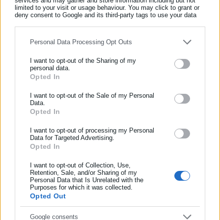
services and may gather and store information including but not
limited to your visit or usage behaviour. You may click to grant or
Τελευταία νέα
Δημοφιλή
deny consent to Google and its third-party tags to use your data
Όλα τα νέα
for below specified purposes in below Google consent section.
Personal Data Processing Opt Outs
I want to opt-out of the Sharing of my
Περισσότερα άρθρα
personal data.
Opted In
ΕΓΓΡΑΦΗ NEWSLETTER
Ενημερωθείτε πρώτοι για ειδήσεις και θέματα από το χώρο της
I want to opt-out of the Sale of my Personal
Data.
Αυτοδιοίκησης, της δημόσιας διοίκησης, της εργασίας, της
Opted In
ασφάλισης αλλά και γενικότερης επικαιρότητας από την Ελλάδα
και όλο τον κόσμο!
I want to opt-out of processing my Personal
Data for Targeted Advertising.
Opted In
Συμπλήρωσε όνομα
08.05.2026 | 08:52
07.05.2026 | 19:40
Κηφισιά: Νεκρή 85χρονη που
Τραγωδία στην Εκάλη με
I want to opt-out of Collection, Use,
εγκλωβίστηκε στο ασανσέρ
85χρονη ΑμεΑ που
Retention, Sale, and/or Sharing of my
του σπιτιού της
ανασύρθηκε νεκρή από
Personal Data that Is Unrelated with the
Συμπλήρωσε επώνυμο
Purposes for which it was collected.
ασανσέρ
Opted Out
Συμπλήρωσε email
Google consents