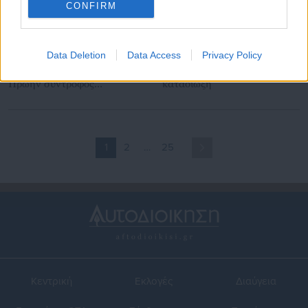
CONFIRM
16.03.2026 | 22:10
24.02.2026 | 09:45
Data Deletion
Data Access
Privacy Policy
Κηφισιά: Συνελήφθη
Κηφισιά: Συνελήφθη
50χρονος αρχαιοκάπηλος –
γνωστός μάνατζερ μετά από
Πρώην σύντροφος
καταδίωξη
πασίγνωστης ηθοποιού
1
2
…
25
Κεντρική
Εκλογές
Διαύγεια