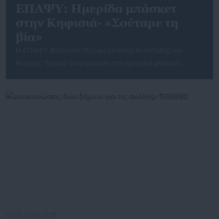
ΕΠΑΨΥ: Ημερίδα μπάσκετ
στην Κηφισιά- «Σούταρε τη
βία»
Η ΕΠΑΨΥ (Εταιρεία Περιφερειακής Ανάπτυξης και
Ψυχικής Υγείας) διοργανώνει την ημερίδα μπάσκετ
Hooping for Change: «Σούταρε τη βία» στην Κηφισιά σε
συνεργασία με τον Δήμο Κηφισιάς, τους Rebounders και
με ευγενική υποστήριξη του Ιδρύματος Αθανασίου και
Μαρίνας Μαρτίνου (IAMM) – ΑΙΓΕΑΣ ΑΜΚΕ. Αναλυτικά το
δελτίου τύπου της ΕΠΑΨΥ Hooping for Change:
«Σούταρε τη βία» Street […]
07.06.2026 | 19:18