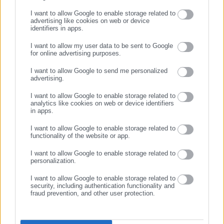
I want to allow Google to enable storage related to
advertising like cookies on web or device
identifiers in apps.
07.05.2026 | 08:47
05.05.2026 | 07:24
I want to allow my user data to be sent to Google
Κηφισιά: Φίμωσαν 77χρονο
Κηφισιά: Αυτός είναι ο
for online advertising purposes.
και του άρπαξαν κοσμήματα
διανομέας που πετούσε
ΣΥΝΕΧΙΣΤΕ ΣΤΟ WEBSITE
αξίας 100.000 ευρώ
πέτρες και τραυμάτιζε
I want to allow Google to send me personalized
περαστικούς
advertising.
ΕΓΓΡΑΦΗ
I want to allow Google to enable storage related to
analytics like cookies on web or device identifiers
in apps.
I want to allow Google to enable storage related to
functionality of the website or app.
05.05.2026 | 07:14
04.05.2026 | 18:37
I want to allow Google to enable storage related to
Συνελήφθη ο διανομέας που
Κηφισιά: Συνελήφθη
personalization.
επιτέθηκε σε πέντε γυναίκες
ντελιβεράς που λιθοβολούσε
στην Κηφισιά
γυναίκες- Έσπασε τα δόντια
I want to allow Google to enable storage related to
μιας
security, including authentication functionality and
fraud prevention, and other user protection.