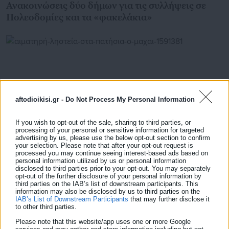
Ανακοινώσεις δύο δήμων για τις συλλήψεις σε
Πολεοδομίες και τα «φακελάκια»
aftodioikisi.gr -
Do Not Process My Personal Information
If you wish to opt-out of the sale, sharing to third parties, or
processing of your personal or sensitive information for targeted
advertising by us, please use the below opt-out section to confirm
your selection. Please note that after your opt-out request is
processed you may continue seeing interest-based ads based on
personal information utilized by us or personal information
28.05.2026 | 00:47
disclosed to third parties prior to your opt-out. You may separately
Αιματηρή ληστεία στα Πατήσια: Ο
opt-out of the further disclosure of your personal information by
third parties on the IAB’s list of downstream participants. This
“μαχαιροβγάλτης” της Κηφισιάς ανάμεσα στους
information may also be disclosed by us to third parties on the
δράστες
IAB’s List of Downstream Participants
that may further disclose it
to other third parties.
Please note that this website/app uses one or more Google