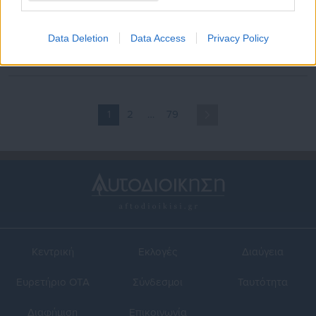
17.07.2026 | 13:35
17.07.2026 | 07:03
Μάρω Κοντού: Πλήθος
Σήμερα το τελευταίο αντίο
κόσμου στη Μητρόπολη
στη Μάρω Κοντού
Data Deletion
Data Access
Privacy Policy
Αθηνών για την εξόδιο
ακολουθία (φωτο)
1
2
…
79
Κεντρική
Εκλογές
Διαύγεια
Ευρετήριο ΟΤΑ
Σύνδεσμοι
Ταυτότητα
Διαφήμιση
Επικοινωνία