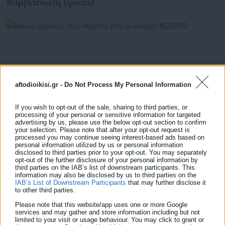
Βαρβιτσιώτη (φωτο)
aftodioikisi.gr -
Do Not Process My Personal Information
If you wish to opt-out of the sale, sharing to third parties, or
processing of your personal or sensitive information for targeted
advertising by us, please use the below opt-out section to confirm
your selection. Please note that after your opt-out request is
processed you may continue seeing interest-based ads based on
personal information utilized by us or personal information
04.08.2026 | 11:06
disclosed to third parties prior to your opt-out. You may separately
Λάκης Χαλκιάς: Την Πέμπτη στο Α’ Νεκροταφείο
opt-out of the further disclosure of your personal information by
Αθηνών το τελευταίο «αντίο»
third parties on the IAB’s list of downstream participants. This
information may also be disclosed by us to third parties on the
IAB’s List of Downstream Participants
that may further disclose it
to other third parties.
Please note that this website/app uses one or more Google
Τελευταία νέα
Δημοφιλή
services and may gather and store information including but not
Όλα τα νέα
limited to your visit or usage behaviour. You may click to grant or