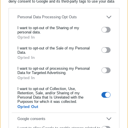
deny consent to Google and its third-party tags to use your data
for below specified purposes in below Google consent section.
Personal Data Processing Opt Outs
Περισσότερα άρθρα
I want to opt-out of the Sharing of my
personal data.
Opted In
ΕΓΓΡΑΦΗ NEWSLETTER
Ενημερωθείτε πρώτοι για ειδήσεις και θέματα από το χώρο της
I want to opt-out of the Sale of my Personal
Data.
Αυτοδιοίκησης, της δημόσιας διοίκησης, της εργασίας, της
Opted In
ασφάλισης αλλά και γενικότερης επικαιρότητας από την Ελλάδα
και όλο τον κόσμο!
I want to opt-out of processing my Personal
Data for Targeted Advertising.
04.08.2026 | 09:46
30.07.2026 | 07:42
Opted In
Συμπλήρωσε όνομα
Σήμερα το τελευταίο αντίο
Θρήνος στο Ρέθυμνο: Σήμερα
στον Γιάννη Βαρβιτσιώτη
το τελευταίο αντίο στους δύο
I want to opt-out of Collection, Use,
πυροσβέστες
Retention, Sale, and/or Sharing of my
Personal Data that Is Unrelated with the
Συμπλήρωσε επώνυμο
Purposes for which it was collected.
Opted Out
Συμπλήρωσε email
Google consents