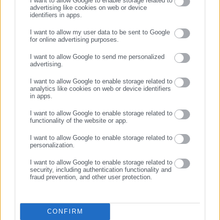
I want to allow Google to enable storage related to
advertising like cookies on web or device
28.07.2026 | 09:15
27.07.2026 | 07:01
identifiers in apps.
Το ύστατο «αντίο» σε μητέρα
Τζων Τίκης: Την Τρίτη στη
Δημάρχου
Γλυφάδα η κηδεία του
I want to allow my user data to be sent to Google
for online advertising purposes.
γνωστού τραγουδιστή
ΣΥΝΕΧΙΣΤΕ ΣΤΟ WEBSITE
I want to allow Google to send me personalized
advertising.
ΕΓΓΡΑΦΗ
I want to allow Google to enable storage related to
analytics like cookies on web or device identifiers
in apps.
I want to allow Google to enable storage related to
24.07.2026 | 10:21
24.07.2026 | 07:38
functionality of the website or app.
Αυτή την ώρα το τελευταίο
Μαίρη Λίντα: Σήμερα το
«αντίο» στη Μαίρη Λίντα –
τελευταίο «αντίο»
I want to allow Google to enable storage related to
personalization.
Δείτε φωτογραφίες
I want to allow Google to enable storage related to
security, including authentication functionality and
fraud prevention, and other user protection.
CONFIRM