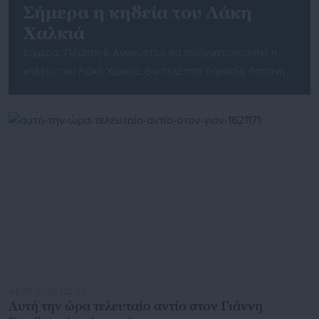
Σήμερα η κηδεία του Λάκη
Χαλκιά
Σήμερα, Πέμπτη 6 Αυγούστου θα πραγματοποιηθεί η
κηδεία του Λάκη Χαλκιά. Θα τελεστεί δημοσία δαπάνη
στο Α’ Νεκροταφείο Αθηνών, στις 12:00, στον Ιερό Ναό
των Αγίων Θεοδώρων. Από τις 10 το πρωί η σορός του
αγαπημένου καλλιτέχνη θα βρίσκεται στην αίθουσα του
κοιμητηρίου για προσκύνημα. Όπως έχει ανακοινώσει η
οικογένεια, όποιος το επιθυμεί μπορεί αντί […]
04.08.2026 | 12:03
Αυτή την ώρα τελευταίο αντίο στον Γιάννη