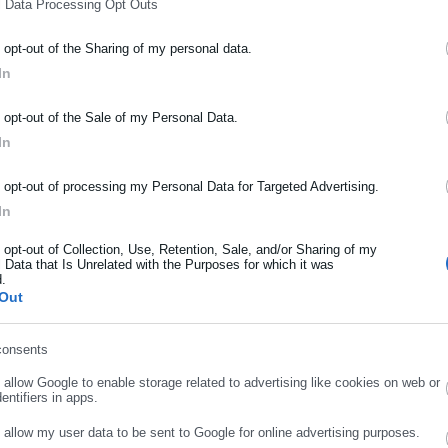
l Data Processing Opt Outs
o opt-out of the Sharing of my personal data.
ΡΑΦΗ NEWSLETTER
In
ωθείτε πρώτοι για ειδήσεις και θέματα από το χώρο της Αυτοδιο
μόσιας διοίκησης, της εργασίας, της ασφάλισης αλλά και γενικότερ
o opt-out of the Sale of my Personal Data.
ρότητας από την Ελλάδα και όλο τον κόσμο!
In
ήρωσε όνομα
o opt-out of processing my Personal Data for Targeted Advertising.
In
ήρωσε επώνυμο
o opt-out of Collection, Use, Retention, Sale, and/or Sharing of my
 Data that Is Unrelated with the Purposes for which it was
d.
Out
ρωσε email
consents
o allow Google to enable storage related to advertising like cookies on web or
.07.2020 | 18:05
03.07.2020 | 16:39
entifiers in apps.
ατζηδάκης: Στηρίζουμε με
ΥΠΕΚΑ: Μαζικό «παρών»
ράξεις το Πάρκο Τρίτση –
από τους Δήμους στο
o allow my user data to be sent to Google for online advertising purposes.
ΣΥΝΕΧΙΣΤΕ ΣΤΟ WEBSITE
ΕΓΓΡΑΦΗ