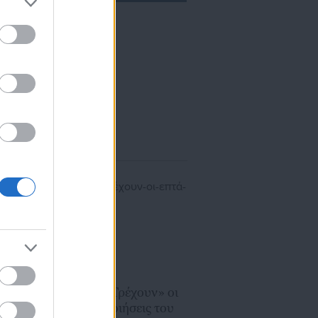
ίκησης,
ης
22.06.2020 | 12:20
Χατζηδάκης: «Τρέχουν» οι
επτά ιδιωτικοποιήσεις του