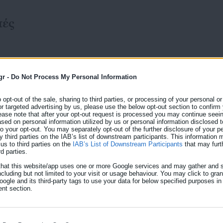
πές
gr -
Do Not Process My Personal Information
o opt-out of the sale, sharing to third parties, or processing of your personal or
30.06.2026 | 12:22
or targeted advertising by us, please use the below opt-out section to confirm
Κεραμέως: Γίνεται πράξ
ease note that after your opt-out request is processed you may continue seein
ed on personal information utilized by us or personal information disclosed to
εργασία
 to your opt-out. You may separately opt-out of the further disclosure of your p
y third parties on the IAB’s list of downstream participants. This information
Η πιλοτική εφαρμογή της τετραήμερης εργασίας, οι 
us to third parties on the
IAB’s List of Downstream Participants
that may furt
rd parties.
καθώς και το νομοσχέδιο για ίση αμοιβή στην εργασ
that this website/app uses one or more Google services and may gather and s
τα θέματα της συνέντευξης που παραχώρησε στην τ
ncluding but not limited to your visit or usage behaviour. You may click to gra
ogle and its third-party tags to use your data for below specified purposes in
Εργασίας και Κοινωνικής Ασφάλισης Νίκη Κεραμέως.
λων
nt section.
εφημερίδας για πιλοτική εφαρμογή της τετραήμερης
ΕΚΑ
ΟΤΕ, […]
ίες