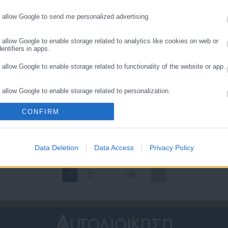
 εκατ. € από το Πράσινο
Πράσινο Ταμείο
αμείο
o allow Google to send me personalized advertising.
o allow Google to enable storage related to analytics like cookies on web or
entifiers in apps.
o allow Google to enable storage related to functionality of the website or app.
o allow Google to enable storage related to personalization.
.02.2020 | 18:16
11.02.2020 | 17:17
ατζηδάκης: 61
Yπ. Περιβάλλοντος: 8 νέα
CONFIRM
υγκεκριμένες δράσεις στον
χρηματοδοτικά
o allow Google to enable storage related to security, including authentication
ality and fraud prevention, and other user protection.
ρογραμματισμό του
Προγράμματα από το
ΠΕΚΑ το 2020
Πράσινο Ταμείο
Data Deletion
Data Access
Privacy Policy
1
2
…
58