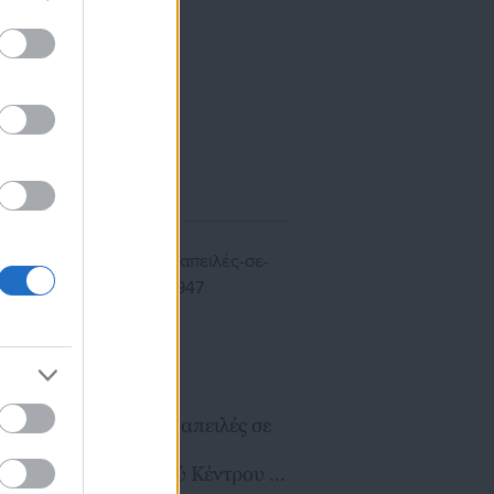
ίκησης,
ης
20.06.2025 | 07:54
Καταγγελία για απειλές σε
εργαζόμενες
Συμβουλευτικού Κέντρου –