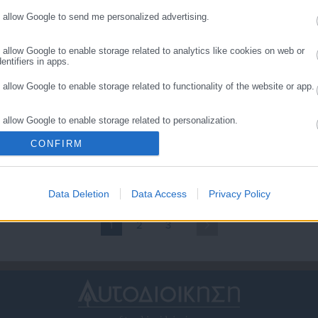
ρωτόδικη απόφαση
o allow Google to send me personalized advertising.
o allow Google to enable storage related to analytics like cookies on web or
entifiers in apps.
o allow Google to enable storage related to functionality of the website or app.
.03.2024 | 08:50
04.07.2023 | 09:47
o allow Google to enable storage related to personalization.
ΥΠΑ: Απαράδεκτη
Μπιλ Γκέιτς: Υποψήφιες
ερικοπή επιδόματος
εργαζόμενες δέχθηκαν
CONFIRM
o allow Google to enable storage related to security, including authentication
νθυγιεινής εργασίας σε
ανήθικες ερωτήσεις-Τι
ality and fraud prevention, and other user protection.
ργαζόμενες στην
απαντά ο ίδιος
αθαριότητα
Data Deletion
Data Access
Privacy Policy
1
2
3