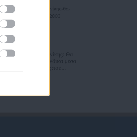
Τι απαντά ο δήμος
21.06.2023 | 15:31
Δήμος Θεσσαλονίκης: Θα
επιστρατεύσει ένδικα μέσα
κατά απόφασης που
δικαίωσε εργαζόμενες