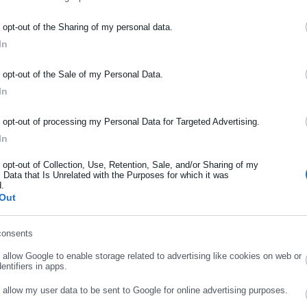
ΡΑΦΗ NEWSLETTER
o opt-out of the Sharing of my personal data.
In
ωθείτε πρώτοι για ειδήσεις και θέματα από το χώρο της Αυτοδιο
μόσιας διοίκησης, της εργασίας, της ασφάλισης αλλά και γενικότερ
o opt-out of the Sale of my Personal Data.
ρότητας από την Ελλάδα και όλο τον κόσμο!
In
ήρωσε όνομα
o opt-out of processing my Personal Data for Targeted Advertising.
In
ήρωσε επώνυμο
o opt-out of Collection, Use, Retention, Sale, and/or Sharing of my
 Data that Is Unrelated with the Purposes for which it was
d.
Out
ρωσε email
consents
.12.2025 | 20:31
25.08.2025 | 12:24
o allow Google to enable storage related to advertising like cookies on web or
ήμος «σέρνει» ξανά στα
Προσοχή: Απάτη με
entifiers in apps.
ικαστήρια σχολικές
«εργαζόμενες
o allow my user data to be sent to Google for online advertising purposes.
αθαρίστριες που κέρδισαν
καθαριότητας»
ΣΥΝΕΧΙΣΤΕ ΣΤΟ WEBSITE
ΕΓΓΡΑΦΗ