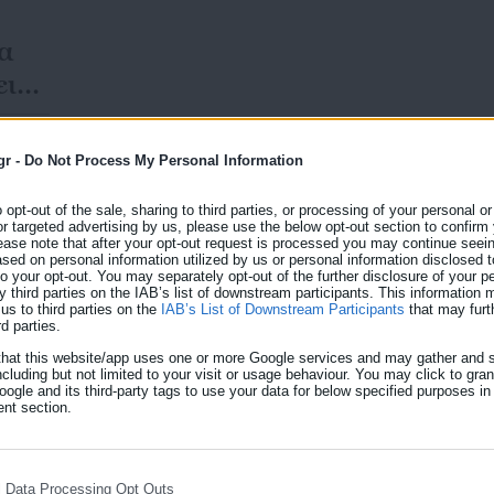
α
ει
gr -
Do Not Process My Personal Information
o opt-out of the sale, sharing to third parties, or processing of your personal or
02.05.2026 | 12:14
or targeted advertising by us, please use the below opt-out section to confirm
Δικαστική απόφαση “δικ
ease note that after your opt-out request is processed you may continue seein
ed on personal information utilized by us or personal information disclosed to
εργαζόμενους Δήμου
 to your opt-out. You may separately opt-out of the further disclosure of your p
y third parties on the IAB’s list of downstream participants. This information
us to third parties on the
IAB’s List of Downstream Participants
that may furt
Στο γραφείο της Προέδρου Πρωτοδικών Κέρκυρας 
rd parties.
που είχαν καταθέσει οι μαγείρισσες του Γηροκομείου
that this website/app uses one or more Google services and may gather and s
 από
δικαιώνει προσωρινά. Οι εργαζόμενες παραμένουν στ
ncluding but not limited to your visit or usage behaviour. You may click to gra
ogle and its third-party tags to use your data for below specified purposes in
εκδίκαση της υπόθεσης. Η υπόθεση δεν αφορά τυπικ
nt section.
ειδικότητας και κατ΄ επέκταση της σύμβασής τους, η 
l Data Processing Opt Outs