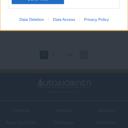
01.07.2026 | 09:42
30.06.2026 | 17:30
Επίδομα 150 ευρώ ανά παιδί:
Επίδομα 150 ευρώ ανά παιδί
Data Deletion
Data Access
Privacy Policy
Τι ισχύει για όσους δεν
-Τι συμβαίνει αν δεν μπήκαν
πληρώθηκαν -Οδηγός της
τα χρήματα
ΑΑΔΕ (έγγραφο)
1
2
…
116
Κεντρική
Εκλογές
Διαύγεια
Ευρετήριο ΟΤΑ
Σύνδεσμοι
Ταυτότητα