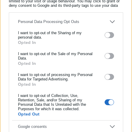
limited to your visit or usage behaviour. You may click to grant or
Όλα τα νέα
deny consent to Google and its third-party tags to use your data
for below specified purposes in below Google consent section.
Personal Data Processing Opt Outs
Περισσότερα άρθρα
I want to opt-out of the Sharing of my
personal data.
Opted In
ΕΓΓΡΑΦΗ NEWSLETTER
Ενημερωθείτε πρώτοι για ειδήσεις και θέματα από το χώρο της
I want to opt-out of the Sale of my Personal
Data.
Αυτοδιοίκησης, της δημόσιας διοίκησης, της εργασίας, της
Opted In
ασφάλισης αλλά και γενικότερης επικαιρότητας από την Ελλάδα
και όλο τον κόσμο!
I want to opt-out of processing my Personal
Data for Targeted Advertising.
Opted In
Συμπλήρωσε όνομα
25.07.2026 | 20:38
24.07.2026 | 10:19
Υπ. Οικονομικών: Εξετάζει τη
Επίδομα 150 ευρώ ανά παιδί:
χορήγηση νέου «Fuel Pass»
Ποιοι δικαιούνται
I want to opt-out of Collection, Use,
Retention, Sale, and/or Sharing of my
συμπληρωματική πληρωμή
Personal Data that Is Unrelated with the
Συμπλήρωσε επώνυμο
τέλος Αυγούστου
Purposes for which it was collected.
Opted Out
Συμπλήρωσε email
Google consents