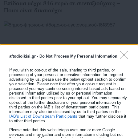
Επίδομα μέχρι 846 ευρώ σε συνταξιούχους –
Ποιοι είναι δικαιούχοι
aftodioikisi.gr -
Do Not Process My Personal Information
If you wish to opt-out of the sale, sharing to third parties, or
processing of your personal or sensitive information for targeted
advertising by us, please use the below opt-out section to confirm
your selection. Please note that after your opt-out request is
processed you may continue seeing interest-based ads based on
personal information utilized by us or personal information
disclosed to third parties prior to your opt-out. You may separately
30.07.2026 | 10:25
opt-out of the further disclosure of your personal information by
Δήμος ψήφισε επίδομα σε υγειονομικούς και δεν
third parties on the IAB’s list of downstream participants. This
το δίνει
information may also be disclosed by us to third parties on the
IAB’s List of Downstream Participants
that may further disclose it
to other third parties.
Please note that this website/app uses one or more Google
services and may gather and store information including but not
Τελευταία νέα
Δημοφιλή