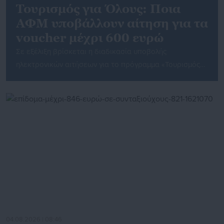
Τουρισμός για Όλους: Ποια
ΑΦΜ υποβάλλουν αίτηση για τα
voucher μέχρι 600 ευρώ
Σε εξέλιξη βρίσκεται η διαδικασία υποβολής
ηλεκτρονικών αιτήσεων για το πρόγραμμα «Τουρισμός
για Ολους 2026-2027». Σήμερα Πέμπτη 5 Αυγούστου
μπορούν να υποβάλλουν αίτηση όσοι φορολογούμενοι
έχουν ΑΦΜ που λήγει σε 3 ή 4. Με την συγκεκριμένη
αίτηση όσου καταστούν δικαιούχοι θα λάβουν vouchers
αξίας από 200 έως και 600 ευρώ για διαμονή σε
τουριστικά καταλύματα σε […]
04.08.2026 | 08:46