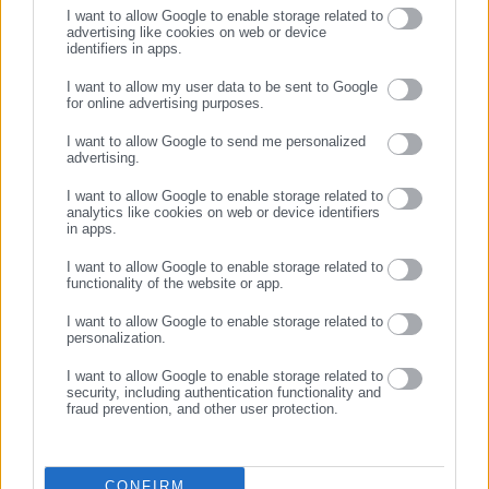
I want to allow Google to enable storage related to
advertising like cookies on web or device
identifiers in apps.
11.07.2026 | 13:01
08.07.2026 | 13:35
Το επίδομα «σωσίβιο» των
Ποιοι συνταξιούχοι χάνουν το
I want to allow my user data to be sent to Google
409 ευρώ κάθε μήνα – Ποιοι
επίδομα των 300 ευρώ
for online advertising purposes.
ΣΥΝΕΧΙΣΤΕ ΣΤΟ WEBSITE
το δικαιούνται
(έγγραφο)
I want to allow Google to send me personalized
advertising.
ΕΓΓΡΑΦΗ
I want to allow Google to enable storage related to
analytics like cookies on web or device identifiers
in apps.
I want to allow Google to enable storage related to
functionality of the website or app.
01.07.2026 | 22:59
01.07.2026 | 14:25
Αγγελούδης: «Μείνετε ή
Δ. Αθηναίων: Επίδομα 3.000
I want to allow Google to enable storage related to
ελάτε στη Θεσσαλονίκη» –
ευρώ για τους πληγέντες της
personalization.
Επίδομα 1.000 ευρώ σε
πολυκατοικίας στα
I want to allow Google to enable storage related to
οικογένειες
Πετράλωνα
security, including authentication functionality and
fraud prevention, and other user protection.
CONFIRM