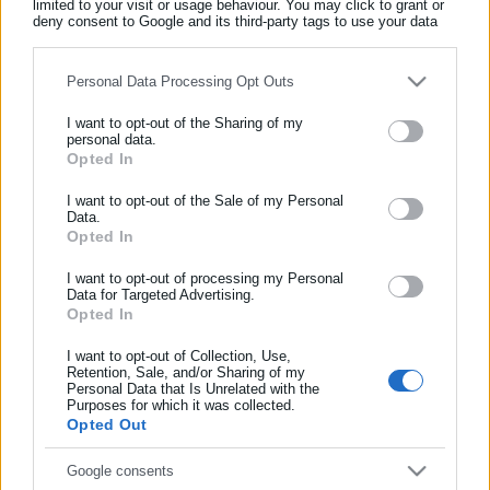
Ευρώπης βρίσκεται στην Ελλάδα
limited to your visit or usage behaviour. You may click to grant or
deny consent to Google and its third-party tags to use your data
for below specified purposes in below Google consent section.
Personal Data Processing Opt Outs
ΕΓΓΡΑΦΗ NEWSLETTER
I want to opt-out of the Sharing of my
personal data.
Ενημερωθείτε πρώτοι για ειδήσεις και θέματα από το χώρο της
Opted In
Αυτοδιοίκησης, της δημόσιας διοίκησης, της εργασίας, της
ασφάλισης αλλά και γενικότερης επικαιρότητας από την Ελλάδα
I want to opt-out of the Sale of my Personal
και όλο τον κόσμο!
Data.
Opted In
Συμπλήρωσε όνομα
I want to opt-out of processing my Personal
Data for Targeted Advertising.
Opted In
18.12.2018 | 10:10
Συμπλήρωσε επώνυμο
Η αίτηση που πρέπει να καταθέσουν οι δημόσιοι
I want to opt-out of Collection, Use,
υπάλληλοι για να πάρουν πίσω τα δώρα τους
Retention, Sale, and/or Sharing of my
Personal Data that Is Unrelated with the
(έγγραφο)
Purposes for which it was collected.
Συμπλήρωσε email
Opted Out
Google consents
Τελευταία νέα
Δημοφιλή