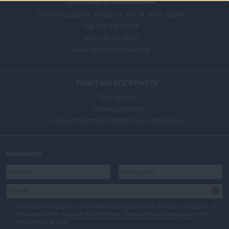
ΣΤΟΙΧΕΙΑ ΕΠΙΚΟΙΝΩΝΙΑΣ
Πανεπιστημίου 56, Αθήνα τ.κ. 106 78, ΜΗΤ: 232416
Τηλ. 210 514 3137-8
Φαξ: 210 512 3020
email:
press@aftodioikisi.gr
ΠΟΛΙΤΙΚΗ ΑΠΟΡΡΗΤΟΥ
Όροι Χρήσης
Πολιτική Cookies
Δήλωση προστασίας προσωπικών δεδομένων
Newsletter
Επιθυμώ να λαμβάνω newsletters (ενημερωτικά δελτία), σύμφωνα με
τους όρους της
Δήλωση Προστασίας Προσωπικών Δεδομένων
στο
παραπάνω e-mail.