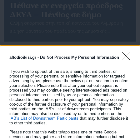
Πέθανε εν ενεργεία πρόεδρος
ΔΕΥΑ – Πένθος σε δήμο
Θλίψη σκόρπισε στην τοπική κοινωνία του Αλμυρού η
είδηση θανάτου του προέδρου της Δημοτικής
Επιχείρησης Υδρευσης Αποχέτευσης Αλμυρού Ηλία
Δαλακούρα, σύμφωνα το taxydromos.gr. Ο Ηλίας
Δαλακούρας απεβίωσε σήμερα το πρωί σε ηλικία 69
aftodioikisi.gr -
Do Not Process My Personal Information
ετών έπειτα από γενναία μάχη που έδωσε με την
επάρατη νόσο. Αντιμετώπιζε προβλήματα με την υγεία
If you wish to opt-out of the sale, sharing to third parties, or
processing of your personal or sensitive information for targeted
του εδώ και δύο χρόνια και […]
advertising by us, please use the below opt-out section to confirm
your selection. Please note that after your opt-out request is
processed you may continue seeing interest-based ads based on
personal information utilized by us or personal information
disclosed to third parties prior to your opt-out. You may separately
opt-out of the further disclosure of your personal information by
third parties on the IAB’s list of downstream participants. This
information may also be disclosed by us to third parties on the
IAB’s List of Downstream Participants
that may further disclose it
to other third parties.
03.06.2019 | 17:54
Please note that this website/app uses one or more Google
Το παλαιότερο εν ενεργεία μοναστήρι της
services and may gather and store information including but not