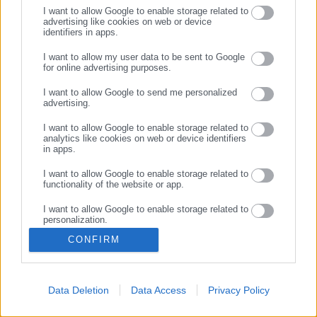
Όλα τα νέα
I want to allow Google to enable storage related to
advertising like cookies on web or device
identifiers in apps.
ΣΥΝΕΧΙΣΤΕ ΣΤΟ WEBSITE
I want to allow my user data to be sent to Google
for online advertising purposes.
ΕΓΓΡΑΦΗ
I want to allow Google to send me personalized
advertising.
I want to allow Google to enable storage related to
analytics like cookies on web or device identifiers
in apps.
I want to allow Google to enable storage related to
functionality of the website or app.
Κεντρική
Εκλογές
Διαύγεια
I want to allow Google to enable storage related to
personalization.
Ευρετήριο ΟΤΑ
Σύνδεσμοι
Ταυτότητα
CONFIRM
I want to allow Google to enable storage related to
security, including authentication functionality and
Διαφήμιση
Επικοινωνία
fraud prevention, and other user protection.
Data Deletion
Data Access
Privacy Policy