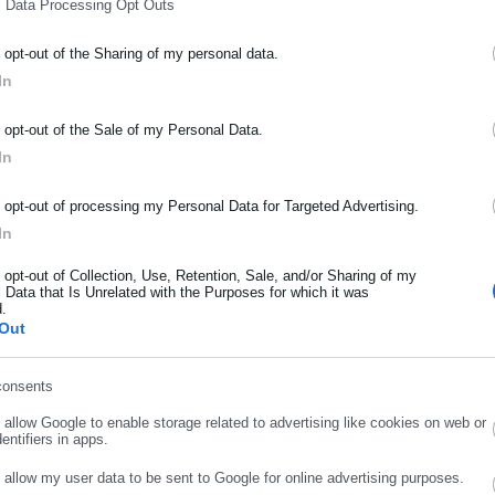
l Data Processing Opt Outs
o opt-out of the Sharing of my personal data.
ΡΑΦΗ NEWSLETTER
In
ωθείτε πρώτοι για ειδήσεις και θέματα από το χώρο της Αυτοδιο
μόσιας διοίκησης, της εργασίας, της ασφάλισης αλλά και γενικότερ
o opt-out of the Sale of my Personal Data.
ρότητας από την Ελλάδα και όλο τον κόσμο!
In
ήρωσε όνομα
o opt-out of processing my Personal Data for Targeted Advertising.
In
ήρωσε επώνυμο
o opt-out of Collection, Use, Retention, Sale, and/or Sharing of my
 Data that Is Unrelated with the Purposes for which it was
d.
Out
ρωσε email
consents
o allow Google to enable storage related to advertising like cookies on web or
.07.2026 | 15:45
15.07.2026 | 13:45
entifiers in apps.
ΣΕΠ: Προσλήψεις 46
ΑΣΕΠ: Προσλήψεις 46
τόμων στο Δήμο Πάρου
ατόμων στο Δήμο Πάρου
o allow my user data to be sent to Google for online advertising purposes.
ΣΥΝΕΧΙΣΤΕ ΣΤΟ WEBSITE
ΕΓΓΡΑΦΗ