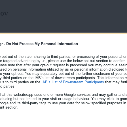
τον
gr -
Do Not Process My Personal Information
o opt-out of the sale, sharing to third parties, or processing of your personal or
03.08.2026 | 15:56
or targeted advertising by us, please use the below opt-out section to confirm
Δήμος Πάρου: Προσλήψε
ease note that after your opt-out request is processed you may continue seein
ed on personal information utilized by us or personal information disclosed to
στη σχολική καθαριότητ
 to your opt-out. You may separately opt-out of the further disclosure of your p
y third parties on the IAB’s list of downstream participants. This information
Ο Δήμος Πάρου γνωστοποιεί την πρόσληψη, με σύμβα
us to third parties on the
IAB’s List of Downstream Participants
that may furt
rd parties.
ορισμένου χρόνου, συνολικά 29 ατόμων για την καθ
that this website/app uses one or more Google services and may gather and s
ενδιαφερόμενοι καλούνται να συμπληρώσουν την 
ια
ncluding but not limited to your visit or usage behaviour. You may click to gra
ogle and its third-party tags to use your data for below specified purposes in
αριθμό πρωτοκόλλου 15463/03-08-2026 ανακοίνωση
nt section.
εξουσιοδοτημένο από αυτούς πρόσωπο, εφόσον η ε
τους θεωρημένη από δημόσια αρχή, […]