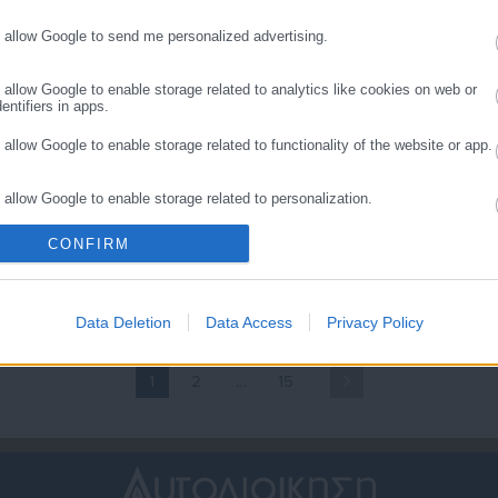
o allow Google to send me personalized advertising.
o allow Google to enable storage related to analytics like cookies on web or
entifiers in apps.
o allow Google to enable storage related to functionality of the website or app.
o allow Google to enable storage related to personalization.
.05.2026 | 12:00
14.05.2026 | 14:00
ροσλήψεις 8
Ανοιχτές θέσεις εργασίας
CONFIRM
υμβασιούχων στο Δήμο
στο Δήμο Πάρου
o allow Google to enable storage related to security, including authentication
ality and fraud prevention, and other user protection.
άρου
Data Deletion
Data Access
Privacy Policy
1
2
…
15