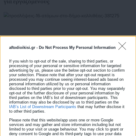
για εργαζόμενους
aftodioikisi.gr -
Do Not Process My Personal Information
If you wish to opt-out of the sale, sharing to third parties, or
processing of your personal or sensitive information for targeted
advertising by us, please use the below opt-out section to confirm
your selection. Please note that after your opt-out request is
processed you may continue seeing interest-based ads based on
personal information utilized by us or personal information
disclosed to third parties prior to your opt-out. You may separately
08.07.2026 | 14:30
opt-out of the further disclosure of your personal information by
Προσλήψεις 16 ατόμων στο Δήμο Καλλιθέας
third parties on the IAB’s list of downstream participants. This
information may also be disclosed by us to third parties on the
IAB’s List of Downstream Participants
that may further disclose it
to other third parties.
Τελευταία νέα
Δημοφιλή
Please note that this website/app uses one or more Google
services and may gather and store information including but not
Όλα τα νέα
limited to your visit or usage behaviour. You may click to grant or
deny consent to Google and its third-party tags to use your data