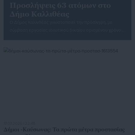
Προσλήψεις 63 ατόμων στο
Δήμο Καλλιθέας
Ο Δήμος Καλλιθέας γνωστοποιεί την πρόσληψη, με
σύμβαση εργασίας ιδιωτικού δικαίου ορισμένου χρόνου,
πλήρους απασχόλησης 40 ατόμων και μερικής
απασχόλησης 23 ατόμων, συνολικά 63 ατόμων για την
καθαριότητα σχολικών μονάδων. Υποβολή αιτήσεων
συμμετοχής Οι ενδιαφερόμενοι καλούνται να
συμπληρώσουν την συνημμένη αίτηση-Υπεύθυνη Δήλωση
και να την υποβάλουν αυτοπροσώπως είτε με άλλο
εξουσιοδοτημένο από αυτούς πρόσωπο, εφόσον […]
17.07.2026 | 22:48
Δήμοι -Καύσωνας: Τα πρώτα μέτρα προστασίας