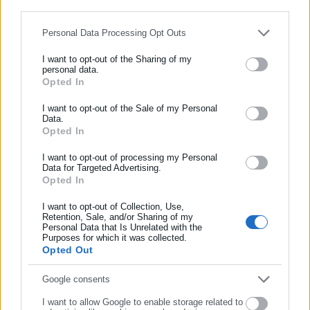
for below specified purposes in below Google consent section.
Personal Data Processing Opt Outs
Περισσότερα άρθρα
I want to opt-out of the Sharing of my
personal data.
Opted In
ΕΓΓΡΑΦΗ NEWSLETTER
Ενημερωθείτε πρώτοι για ειδήσεις και θέματα από το χώρο της
I want to opt-out of the Sale of my Personal
Data.
Αυτοδιοίκησης, της δημόσιας διοίκησης, της εργασίας, της
Opted In
ασφάλισης αλλά και γενικότερης επικαιρότητας από την Ελλάδα
και όλο τον κόσμο!
I want to opt-out of processing my Personal
24.06.2026 | 14:28
10.05.2026 | 23:01
Data for Targeted Advertising.
Προσλήψεις στο Δήμο
Πυροβολισμοί στην Καλλιθέα:
Opted In
Συμπλήρωσε όνομα
Καλλιθέας
Το ούζι βρέθηκε κάτω από το
κάθισμα του συνοδηγού
I want to opt-out of Collection, Use,
Retention, Sale, and/or Sharing of my
Personal Data that Is Unrelated with the
Συμπλήρωσε επώνυμο
Purposes for which it was collected.
Opted Out
Συμπλήρωσε email
Google consents
I want to allow Google to enable storage related to