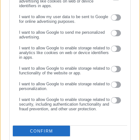
advertising like cookies on web or device
07.05.2026 | 16:00
09.03.2026 | 22:50
identifiers in apps.
Αποκεντρωμένη Διοίκηση
Άγνωστοι επιτέθηκαν σε
Αττικής: Ακύρωσε θετική
μαθητές Γυμνασίου στο
I want to allow my user data to be sent to Google
απόφαση για 63
Σταύρος Νιάρχος – Έξαλλοι
for online advertising purposes.
συμβασιούχους (έγγραφο)
οι γονείς
ΣΥΝΕΧΙΣΤΕ ΣΤΟ WEBSITE
I want to allow Google to send me personalized
advertising.
ΕΓΓΡΑΦΗ
I want to allow Google to enable storage related to
analytics like cookies on web or device identifiers
in apps.
I want to allow Google to enable storage related to
05.03.2026 | 12:40
27.02.2026 | 02:00
functionality of the website or app.
ΕΔΔΥΠΠΥ: Δωρεάν
ΑΣΕΠ: Προσλήψεις 20
εκπαιδευτικό σεμινάριο Α΄
ατόμων στο Δήμο Καλλιθέας
I want to allow Google to enable storage related to
Βοηθειών – ΚΑΡΠΑ στο
personalization.
Δήμο Καλλιθέας
I want to allow Google to enable storage related to
security, including authentication functionality and
fraud prevention, and other user protection.
CONFIRM
19.02.2026 | 18:45
10.12.2025 | 17:51