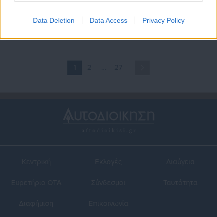
Κολυμβητήριο: Χαράτσι
Δήμος έδωσε επίδομα
μεγάλου δήμου σε
Χριστουγέννων μέχρι 150
Data Deletion
Data Access
Privacy Policy
«ετεροκατοίκους» – Ο …
ευρώ
ρόλος του Ολυμπιακού
(έγγραφο)
1
2
…
27
Κεντρική
Εκλογές
Διαύγεια
Ευρετήριο ΟΤΑ
Σύνδεσμοι
Ταυτότητα
Διαφήμιση
Επικοινωνία