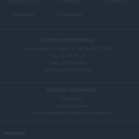
Ευρετήριο ΟΤΑ
Σύνδεσμοι
Ταυτότητα
Διαφήμιση
Επικοινωνία
ΣΤΟΙΧΕΙΑ ΕΠΙΚΟΙΝΩΝΙΑΣ
Πανεπιστημίου 56, Αθήνα τ.κ. 106 78, ΜΗΤ: 232416
Τηλ. 210 514 3137-8
Φαξ: 210 512 3020
email:
press@aftodioikisi.gr
ΠΟΛΙΤΙΚΗ ΑΠΟΡΡΗΤΟΥ
Όροι Χρήσης
Πολιτική Cookies
Δήλωση προστασίας προσωπικών δεδομένων
Newsletter