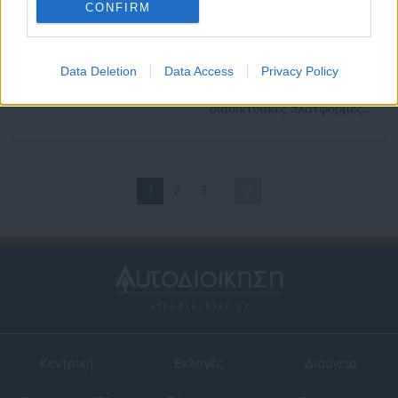
CONFIRM
02.05.2022 | 12:07
19.10.2021 | 13:23
Data Deletion
Data Access
Privacy Policy
Δικηγόροι: Συνεχίζουν την
Γαλλία: Ο δήμος Παρισιού
αποχή από τις δίκες
κερδίζει στα δικαστήρια τις
διαδικτυακές πλατφόρμες
κρατήσεων
1
2
3
Κεντρική
Εκλογές
Διαύγεια