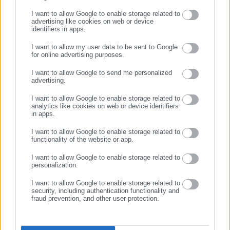
I want to allow Google to enable storage related to
advertising like cookies on web or device
identifiers in apps.
23.02.2024 | 22:19
16.03.2023 | 14:29
I want to allow my user data to be sent to Google
ΔΣΑ: Αναστέλλεται από 28/2
ΕΝΔΕ: Οι δικαστές
for online advertising purposes.
η αποχή από τις δίκες
εφαρμόζουν απαρέγκλιτα τις
ΣΥΝΕΧΙΣΤΕ ΣΤΟ WEBSITE
αποφάσεις για αναβολές
I want to allow Google to send me personalized
δικών
advertising.
ΕΓΓΡΑΦΗ
I want to allow Google to enable storage related to
analytics like cookies on web or device identifiers
in apps.
I want to allow Google to enable storage related to
functionality of the website or app.
24.08.2022 | 20:37
23.08.2022 | 15:30
I want to allow Google to enable storage related to
Αυτές είναι οι μεγάλες δίκες
Ουκρανία: Φόβοι του ΟΗΕ
personalization.
που ξεκινούν το φθινόπωρο
για δίκες Ουκρανών στην
-Ποιοι θα καθίσουν στο
κατεχόμενη Μαριούπολη
I want to allow Google to enable storage related to
εδώλιο
security, including authentication functionality and
fraud prevention, and other user protection.