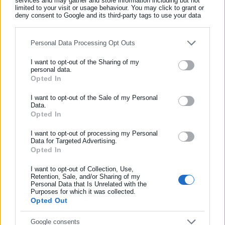
services and may gather and store information including but not
limited to your visit or usage behaviour. You may click to grant or
Τελευταία νέα
Δημοφιλή
deny consent to Google and its third-party tags to use your data
Όλα τα νέα
for below specified purposes in below Google consent section.
Personal Data Processing Opt Outs
I want to opt-out of the Sharing of my
Περισσότερα άρθρα
personal data.
Opted In
ΕΓΓΡΑΦΗ NEWSLETTER
Ενημερωθείτε πρώτοι για ειδήσεις και θέματα από το χώρο της
I want to opt-out of the Sale of my Personal
Data.
Αυτοδιοίκησης, της δημόσιας διοίκησης, της εργασίας, της
Opted In
ασφάλισης αλλά και γενικότερης επικαιρότητας από την Ελλάδα
και όλο τον κόσμο!
I want to opt-out of processing my Personal
Data for Targeted Advertising.
Opted In
Συμπλήρωσε όνομα
19.10.2024 | 11:16
25.02.2024 | 13:15
Δίκες με χρονόμετρο
Δικηγορικός Σύλλογος
I want to opt-out of Collection, Use,
Αθηνών: Αναστέλλεται από
Retention, Sale, and/or Sharing of my
τη Δευτέρα 28 Φεβρουαρίου
Personal Data that Is Unrelated with the
Συμπλήρωσε επώνυμο
Purposes for which it was collected.
η αποχή από τις δίκες
Opted Out
Συμπλήρωσε email
Google consents