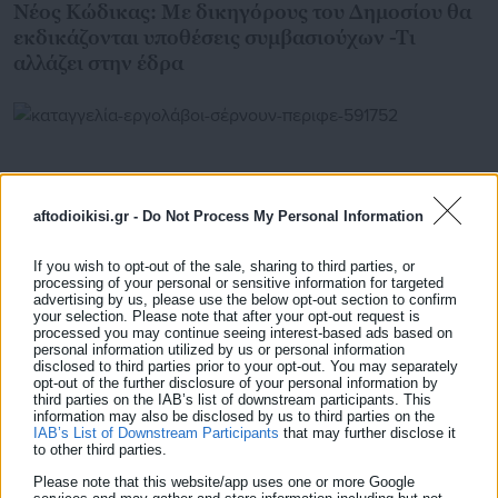
Νέος Κώδικας: Με δικηγόρους του Δημοσίου θα
εκδικάζονται υποθέσεις συμβασιούχων -Τι
αλλάζει στην έδρα
aftodioikisi.gr -
Do Not Process My Personal Information
If you wish to opt-out of the sale, sharing to third parties, or
processing of your personal or sensitive information for targeted
advertising by us, please use the below opt-out section to confirm
your selection. Please note that after your opt-out request is
processed you may continue seeing interest-based ads based on
personal information utilized by us or personal information
disclosed to third parties prior to your opt-out. You may separately
opt-out of the further disclosure of your personal information by
04.03.2025 | 15:13
third parties on the IAB’s list of downstream participants. This
Καταγγελία: Εργολάβοι σέρνουν Περιφερειακούς
information may also be disclosed by us to third parties on the
υπαλλήλους σε δίκες
IAB’s List of Downstream Participants
that may further disclose it
to other third parties.
Please note that this website/app uses one or more Google