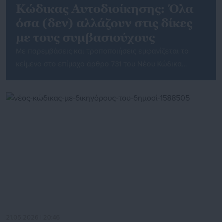
Κώδικας Αυτοδιοίκησης: Όλα
όσα (δεν) αλλάζουν στις δίκες
με τους συμβασιούχους
Με παρεμβάσεις και τροποποιήσεις εμφανίζεται το
κείμενο στο επίμαχο άρθρο 731 του Νέου Κώδικα
Τοπικής Αυτοδιοίκησης σχετικά με τις δίκες
συμβασιούχων που διεκδικούν δικαστικώς την
παραμονή ή και τη μονιμοποίησής τους σε θέσεις
εργασίας σε δήμους, περιφέρειες και τα Νομικά τους
Πρόσωπα, την ώρα που το νομοσχέδιο βρίσκεται στην
ολομέλεια προς συζήτηση (δείτε live). Σημειώνεται […]
21.05.2026 | 20:46