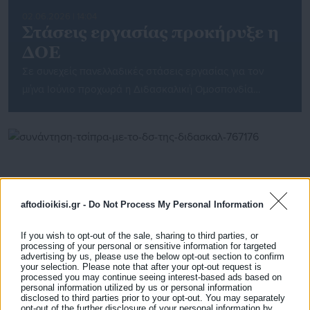
02.06.2026 | 14:04
Στάσεις εργασίας προκήρυξε η
ΔΟΕ
Σε συνεχείς πανελλαδικές στάσεις εργασίας για τον
μήνα Ιούνιο προχωρά η Διδασκαλική Ομοσπονδία
Ελλάδος. Στο επίκεντρο των αιτημάτων βρίσκονται τα
κενά στα σχολεία και η απόφαση του υπουργείου
Παιδείας, Θρησκευμάτων και Αθλητισμού να τα καλύψει
με ανάθεση υποχρεωτικών υπερωριών. Όπως
αναφέρεται σε σχετική ανακοίνωση, «το Δ.Σ. της ΔΟΕ σε
συνέχεια της ανακοίνωσής του υπ.αριθμ. 769 με […]
aftodioikisi.gr -
Do Not Process My Personal Information
If you wish to opt-out of the sale, sharing to third parties, or
processing of your personal or sensitive information for targeted
advertising by us, please use the below opt-out section to confirm
your selection. Please note that after your opt-out request is
processed you may continue seeing interest-based ads based on
personal information utilized by us or personal information
disclosed to third parties prior to your opt-out. You may separately
12.05.2020 | 12:59
opt-out of the further disclosure of your personal information by