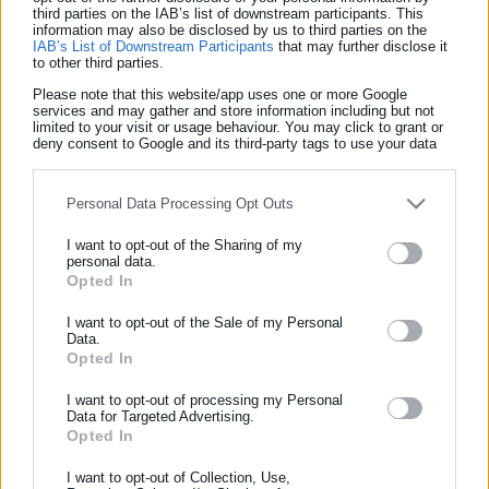
Συνάντηση Τσίπρα με το ΔΣ της Διδασκαλικής
third parties on the IAB’s list of downstream participants. This
information may also be disclosed by us to third parties on the
Ομοσπονδίας Ελλάδας σήμερα
IAB’s List of Downstream Participants
that may further disclose it
to other third parties.
Please note that this website/app uses one or more Google
services and may gather and store information including but not
limited to your visit or usage behaviour. You may click to grant or
deny consent to Google and its third-party tags to use your data
for below specified purposes in below Google consent section.
Personal Data Processing Opt Outs
I want to opt-out of the Sharing of my
personal data.
ΕΓΓΡΑΦΗ NEWSLETTER
Opted In
Ενημερωθείτε πρώτοι για ειδήσεις και θέματα από το χώρο της
I want to opt-out of the Sale of my Personal
Data.
Αυτοδιοίκησης, της δημόσιας διοίκησης, της εργασίας, της
24.05.2017 | 12:35
Opted In
ασφάλισης αλλά και γενικότερης επικαιρότητας από την Ελλάδα
Στάση εργασίας πραγματοποιούν αύριο Πέμπτη
και όλο τον κόσμο!
οι δάσκαλοι
I want to opt-out of processing my Personal
Data for Targeted Advertising.
Συμπλήρωσε όνομα
Opted In
I want to opt-out of Collection, Use,
Τελευταία νέα
Δημοφιλή