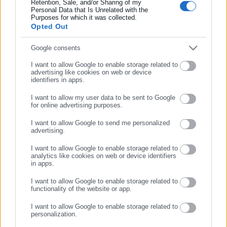
Retention, Sale, and/or Sharing of my
Όλα τα νέα
Συμπλήρωσε επώνυμο
Personal Data that Is Unrelated with the
Purposes for which it was collected.
Opted Out
Συμπλήρωσε email
Google consents
Περισσότερα άρθρα
I want to allow Google to enable storage related to
advertising like cookies on web or device
identifiers in apps.
I want to allow my user data to be sent to Google
for online advertising purposes.
ΣΥΝΕΧΙΣΤΕ ΣΤΟ WEBSITE
I want to allow Google to send me personalized
advertising.
ΕΓΓΡΑΦΗ
20.02.2015 | 16:03
15.05.2013 | 13:28
I want to allow Google to enable storage related to
ΔΟΕ: Ωμή παραβίαση του
ΔΟΕ: Απεργιακή
analytics like cookies on web or device identifiers
in apps.
διδακτικού ωραρίου από το
κινητοποίηση «ίδιας μορφής
υπ.Παιδείας
με της ΟΛΜΕ»
I want to allow Google to enable storage related to
functionality of the website or app.
I want to allow Google to enable storage related to
personalization.