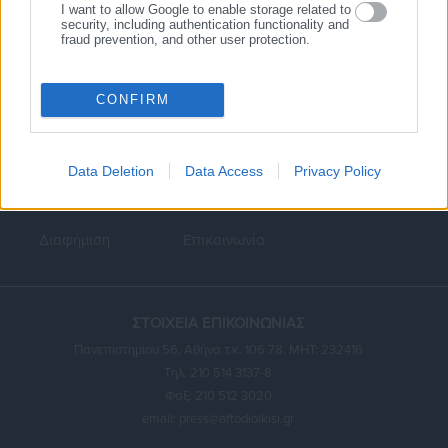
I want to allow Google to enable storage related to
security, including authentication functionality and
fraud prevention, and other user protection.
CONFIRM
Κεντρική
Εκλογές
Διαύγεια
Data Deletion
Data Access
Privacy Policy
Ευρετήριο ΟΤΑ
Σύνδεσμοι
Ταυτότητα
Διαφήμιση
Επικοινωνία
ΣΤΟΙΧΕΙΑ ΕΠΙΚΟΙΝΩΝΙΑΣ
Πανεπιστημίου 56, Αθήνα τ.κ. 106 78, ΜΗΤ: 232416
Τηλ. 210 514 3137-8
Φαξ: 210 512 3020
email:
press@aftodioikisi.gr