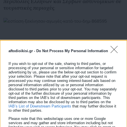
περιπολίες Ελλήνων και Σέρβων αστυνομικών σε
τουριστικές περιοχές
aftodioikisi.gr -
Do Not Process My Personal Information
If you wish to opt-out of the sale, sharing to third parties, or
processing of your personal or sensitive information for targeted
advertising by us, please use the below opt-out section to confirm
your selection. Please note that after your opt-out request is
processed you may continue seeing interest-based ads based on
personal information utilized by us or personal information
disclosed to third parties prior to your opt-out. You may separately
16.06.2021 | 09:42
opt-out of the further disclosure of your personal information by
Εστίαση: Ξεκίνησαν αγωγές κατά του Δημοσίου
third parties on the IAB’s list of downstream participants. This
από επιχειρηματίες
information may also be disclosed by us to third parties on the
IAB’s List of Downstream Participants
that may further disclose it
to other third parties.
Please note that this website/app uses one or more Google
services and may gather and store information including but not
Τελευταία νέα
Δημοφιλή