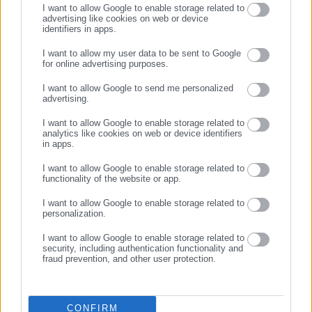
I want to allow Google to enable storage related to
advertising like cookies on web or device
identifiers in apps.
17.11.2020 | 09:33
04.10.2020 | 20:26
Θεσσαλονίκη: 20χρονη με
Bόλος: Αρνήθηκαν τις
I want to allow my user data to be sent to Google
κορωνοϊό έσπασε την
μάσκες λόγω χρώματος
for online advertising purposes.
καραντίνα και κόλλησε 10
ΣΥΝΕΧΙΣΤΕ ΣΤΟ WEBSITE
άτομα
I want to allow Google to send me personalized
advertising.
ΕΓΓΡΑΦΗ
I want to allow Google to enable storage related to
analytics like cookies on web or device identifiers
in apps.
I want to allow Google to enable storage related to
functionality of the website or app.
12.06.2020 | 13:42
10.05.2020 | 17:53
ΑΣΕΠ: Ανακοινώθηκαν τα
Το μήνυμα του αρχηγού της
I want to allow Google to enable storage related to
αποτελέσματα για προκήρυξη
Ελληνικής Αστυνομίας για
personalization.
στην ΥΠΑ
την Ημέρα της Μητέρας
I want to allow Google to enable storage related to
security, including authentication functionality and
fraud prevention, and other user protection.
CONFIRM