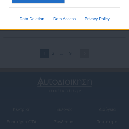
16.04.2020 | 14:20
16.04.2020 | 13:52
Πράσινο Ταμείο: Δωρεά 1
Νέα ακύρωση για τα ΜΑΠ
Data Deletion
Data Access
Privacy Policy
εκατ. € στο Μποδοσάκειο
στο Δήμο Ιωαννιτών
Πτολεμαΐδας
1
2
…
9
Κεντρική
Εκλογές
Διαύγεια
Ευρετήριο ΟΤΑ
Σύνδεσμοι
Ταυτότητα