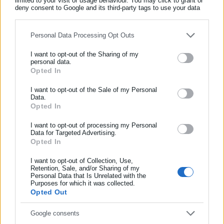
limited to your visit or usage behaviour. You may click to grant or
Όλα τα νέα
deny consent to Google and its third-party tags to use your data
for below specified purposes in below Google consent section.
Personal Data Processing Opt Outs
Περισσότερα άρθρα
I want to opt-out of the Sharing of my
personal data.
Opted In
ΕΓΓΡΑΦΗ NEWSLETTER
Ενημερωθείτε πρώτοι για ειδήσεις και θέματα από το χώρο της
I want to opt-out of the Sale of my Personal
Data.
Αυτοδιοίκησης, της δημόσιας διοίκησης, της εργασίας, της
Opted In
ασφάλισης αλλά και γενικότερης επικαιρότητας από την Ελλάδα
και όλο τον κόσμο!
I want to opt-out of processing my Personal
Data for Targeted Advertising.
27.12.2020 | 11:30
Opted In
11.12.2020 | 18:54
Συμπλήρωσε όνομα
Ποιοι γιορτάζουν σήμερα 27
Μαγιορκίνης-κρούσματα: Η
Δεκεμβρίου
Θεσσαλονίκη θα φτάσει στα
I want to opt-out of Collection, Use,
Retention, Sale, and/or Sharing of my
επίπεδα της Αττικής
Personal Data that Is Unrelated with the
Συμπλήρωσε επώνυμο
(στοιχεία)
Purposes for which it was collected.
Opted Out
Συμπλήρωσε email
Google consents