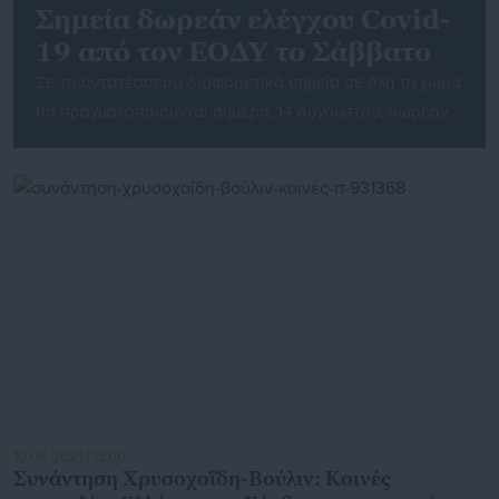
Σημεία δωρεάν ελέγχου Covid-
19 από τον ΕΟΔΥ το Σάββατο
Σε τριαντατέσσερα διαφορετικά σημεία σε όλη τη χώρα
θα πραγματοποιούνται σήμερα, 14 Αυγούστου, δωρεάν
έλεγχοι Covid-19 από κλιμάκια του ΕΟΔΥ. Αυτά είναι τα
εξής: 1. Σταθμός Μετρό «Σύνταγμα», 09:00 -20:00 2.
Νότια Πύλη ΔΕΘ, (είσοδος από Λεωφ. Στρατού με
Αγγελάκη) 09:00-17:00 3. Νοσοκομείο Θεσσαλονίκης
Παπαγεωργίου , 07:30-20:30 4. Κέντρο Νεότητας
Μητρόπολης Αργολίδας, Βασ. Κων/νου 29, […]
10.08.2021 | 13:00
Συνάντηση Χρυσοχοΐδη-Βούλιν: Κοινές