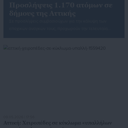
Προσλήψεις 1.170 ατόμων σε
δήμους της Αττικής
Σε προσλήψεις συμβασιούχων για την κάλυψη των
εποχικών αναγκών τους, προχωρούν την τελευταία
εβδομάδα οι Δήμοι της Αττικής, κυρίως στον τομέα της
σχολικής καθαριότητας. Δείτε αναλυτικά στην
aftodioikisi.gr τις θέσεις που έχουν ανοίξει το τελευταίο
διάστημα, κάνοντας κλικ στους παρακάτω συνδέσμους.
Αναλυτικά: Προσλήψεις 75 ατόμων στο Δήμο Αγίων
Αναργύρων-Καματερού Ο Δήμαρχος Αγίων Αναργύρων-
Καματερού ανακοινώνει την […]
09.05.2026 | 17:56
Αττική: Χειροπέδες σε κύκλωμα «υπαλλήλων