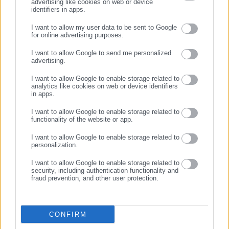
advertising like cookies on web or device
18.05.2025 | 09:49
24.04.2025 | 14:15
identifiers in apps.
Κυκλοφοριακές ρυθμίσεις
Ισχυρές καταιγίδες στην
σήμερα Κυριακή σε έξι
Αττική
I want to allow my user data to be sent to Google
δήμους της Αττικής
for online advertising purposes.
ΣΥΝΕΧΙΣΤΕ ΣΤΟ WEBSITE
I want to allow Google to send me personalized
advertising.
ΕΓΓΡΑΦΗ
I want to allow Google to enable storage related to
analytics like cookies on web or device identifiers
in apps.
I want to allow Google to enable storage related to
06.04.2025 | 09:23
05.04.2025 | 09:57
functionality of the website or app.
Αττική: Κυκλοφοριακές
Κυκλοφοριακές ρυθμίσεις το
ρυθμίσεις λόγω ποδηλατικού
Σαββατοκύριακο στην Αττική
I want to allow Google to enable storage related to
αγώνα
λόγω ποδηλατικού αγώνα
personalization.
I want to allow Google to enable storage related to
security, including authentication functionality and
fraud prevention, and other user protection.
CONFIRM
15.03.2025 | 19:40
20.02.2025 | 13:30