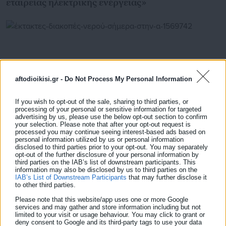
εταιρείας ηλεκτρικής ενέργειας»
aftodioikisi.gr -
Do Not Process My Personal Information
If you wish to opt-out of the sale, sharing to third parties, or
processing of your personal or sensitive information for targeted
advertising by us, please use the below opt-out section to confirm
your selection. Please note that after your opt-out request is
processed you may continue seeing interest-based ads based on
personal information utilized by us or personal information
disclosed to third parties prior to your opt-out. You may separately
09.04.2026 | 10:20
opt-out of the further disclosure of your personal information by
Έκτακτες διακοπές νερού σήμερα στην Αττική
third parties on the IAB’s list of downstream participants. This
information may also be disclosed by us to third parties on the
IAB’s List of Downstream Participants
that may further disclose it
to other third parties.
Τελευταία νέα
Δημοφιλή
Please note that this website/app uses one or more Google
services and may gather and store information including but not
Όλα τα νέα
limited to your visit or usage behaviour. You may click to grant or
deny consent to Google and its third-party tags to use your data