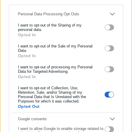
for below specified purposes in below Google consent section.
Personal Data Processing Opt Outs
Περισσότερα άρθρα
I want to opt-out of the Sharing of my
personal data.
Opted In
ΕΓΓΡΑΦΗ NEWSLETTER
Ενημερωθείτε πρώτοι για ειδήσεις και θέματα από το χώρο της
I want to opt-out of the Sale of my Personal
Data.
Αυτοδιοίκησης, της δημόσιας διοίκησης, της εργασίας, της
Opted In
ασφάλισης αλλά και γενικότερης επικαιρότητας από την Ελλάδα
και όλο τον κόσμο!
I want to opt-out of processing my Personal
29.12.2025 | 10:34
27.11.2025 | 12:44
Data for Targeted Advertising.
Χιονοπτώσεις την
Κακοκαιρία «Adel»: Ποιες
Opted In
Συμπλήρωσε όνομα
Πρωτοχρονιά στην Αττική
περιοχές είναι σε «RED
CODE» τις επόμενες ώρες
I want to opt-out of Collection, Use,
-Συναγερμός σε ΟΤΑ
Retention, Sale, and/or Sharing of my
Personal Data that Is Unrelated with the
Συμπλήρωσε επώνυμο
Purposes for which it was collected.
Opted Out
Συμπλήρωσε email
Google consents
I want to allow Google to enable storage related to