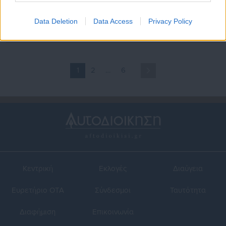
Αττική: Συνελήφθη αρχηγός
Αττική: Ερχονται
τουρκικής εγκληματικής
χιονοπτώσεις από υψόμετρο
Data Deletion
Data Access
Privacy Policy
οργάνωσης
150 μέτρων -Ποιοι δήμοι
βρίσκονται στη «λίστα»
1
2
…
6
Κεντρική
Εκλογές
Διαύγεια
Ευρετήριο ΟΤΑ
Σύνδεσμοι
Ταυτότητα
Διαφήμιση
Επικοινωνία