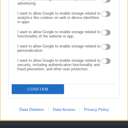
advertising.
ΕΓΓΡΑΦΗ
I want to allow Google to enable storage related to
05.11.2025 | 10:56
04.08.2025 | 12:08
analytics like cookies on web or device identifiers
Απογραφή ανελκυστήρων: Ο
Ηλεκτρονική απογραφή
in apps.
«elevator» Θανάσης
ανελκυστήρων: Υποχρεωτική
Αντετοκούνμπο εξηγεί τη
η καταγραφή για απόκτηση
I want to allow Google to enable storage related to
functionality of the website or app.
διαδικασία
Μοναδικού Κωδικού
Αναγνώρισης
I want to allow Google to enable storage related to
personalization.
I want to allow Google to enable storage related to
security, including authentication functionality and
fraud prevention, and other user protection.
01.08.2025 | 10:43
Ξεκινά η ηλεκτρονική
απογραφή ανελκυστήρων
CONFIRM
Data Deletion
Data Access
Privacy Policy