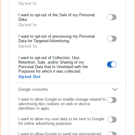
Opted In
ΕΓΓΡΑΦΗ NEWSLETTER
Όλα τα νέα
Ενημερωθείτε πρώτοι για ειδήσεις και θέματα από το χώρο της
I want to opt-out of the Sale of my Personal
Data.
Αυτοδιοίκησης, της δημόσιας διοίκησης, της εργασίας, της
Opted In
ασφάλισης αλλά και γενικότερης επικαιρότητας από την Ελλάδα
Περισσότερα άρθρα
και όλο τον κόσμο!
I want to opt-out of processing my Personal
Data for Targeted Advertising.
Opted In
Συμπλήρωσε όνομα
I want to opt-out of Collection, Use,
Retention, Sale, and/or Sharing of my
Personal Data that Is Unrelated with the
Συμπλήρωσε επώνυμο
Purposes for which it was collected.
Opted Out
09.12.2025 | 17:51
28.11.2025 | 16:23
Συμπλήρωσε email
Google consents
Απογραφή ανελκυστήρων:
Πήρε παράταση η απογραφή
Δόθηκε νέα παράταση – Τι
των ανελκυστήρων
I want to allow Google to enable storage related to
δηλώνουμε στην πλατφόρμα
advertising like cookies on web or device
identifiers in apps.
I want to allow my user data to be sent to Google
for online advertising purposes.
ΣΥΝΕΧΙΣΤΕ ΣΤΟ WEBSITE
I want to allow Google to send me personalized