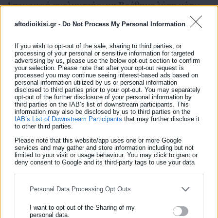
Απογραφή ανελκυστήρων: Βρέθηκε λύση μέσω
τροπολογίας – Η νέα διαδικασία
aftodioikisi.gr -
Do Not Process My Personal Information
If you wish to opt-out of the sale, sharing to third parties, or
processing of your personal or sensitive information for targeted
advertising by us, please use the below opt-out section to confirm
your selection. Please note that after your opt-out request is
processed you may continue seeing interest-based ads based on
personal information utilized by us or personal information
disclosed to third parties prior to your opt-out. You may separately
opt-out of the further disclosure of your personal information by
third parties on the IAB’s list of downstream participants. This
information may also be disclosed by us to third parties on the
IAB’s List of Downstream Participants
that may further disclose it
to other third parties.
Please note that this website/app uses one or more Google
services and may gather and store information including but not
limited to your visit or usage behaviour. You may click to grant or
16.05.2026 | 12:01
deny consent to Google and its third-party tags to use your data
Μητρώο ανελκυστήρων: Λήγει η παράταση
for below specified purposes in below Google consent section.
απογραφής στις 30 Ιουνίου
Personal Data Processing Opt Outs
I want to opt-out of the Sharing of my
personal data.
Τελευταία νέα
Δημοφιλή