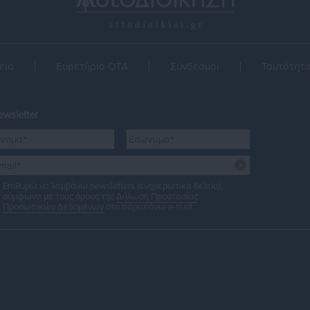
εια
Ευρετήριο ΟΤΑ
Σύνδεσμοι
Ταυτότητ
wsletter
Επιθυμώ να λαμβάνω newsletters (ενημερωτικά δελτία),
σύμφωνα με τους όρους της
Δήλωση Προστασίας
Προσωπικών Δεδομένων
στο παραπάνω e-mail.