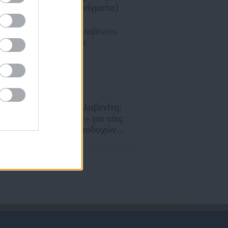
το 2024 (παραδείγματα)
20.09.2023 | 10:50
Εργαζόμενοι Σκλαβενίτη:
Γιατί «συζητούν» για νέες
αυξήσεις των αποδοχών
τους