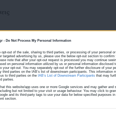
εις
εις
gr -
Do Not Process My Personal Information
13.09.2024 | 11:18
o opt-out of the sale, sharing to third parties, or processing of your personal or
Συντάξεις: Το «λάθος» όσ
or targeted advertising by us, please use the below opt-out section to confirm
ease note that after your opt-out request is processed you may continue seein
ed on personal information utilized by us or personal information disclosed to
έξοδο, χωρίς να περιμέν
 to your opt-out. You may separately opt-out of the further disclosure of your p
y third parties on the IAB’s list of downstream participants. This information
(παραδείγματα)
us to third parties on the
IAB’s List of Downstream Participants
that may furt
rd parties.
Μεγαλύτερη σύνταξη θα πάρουν όσοι αποχωρήσουν το
that this website/app uses one or more Google services and may gather and s
ασφάλισης με όσους συνταξιοδοτηθούν το 2024. Το 
 για
ncluding but not limited to your visit or usage behaviour. You may click to gra
ogle and its third-party tags to use your data for below specified purposes in
πίνακα που επεξεργάστηκε ο Ελ. Τύπος, ξεκινά ενδει
nt section.
βάση για όσους αποχωρούν με 35ετία το 2025, σε σχ
[…]