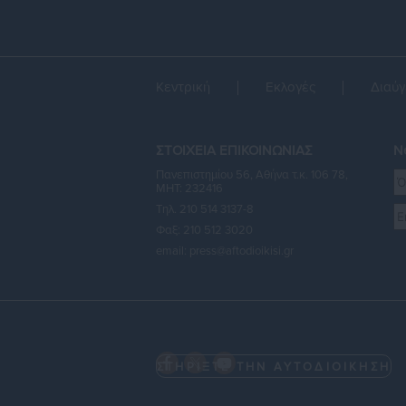
Κεντρική
Εκλογές
Διαύγ
ΣΤΟΙΧΕΙΑ ΕΠΙΚΟΙΝΩΝΙΑΣ
Ne
Πανεπιστημίου 56, Αθήνα τ.κ. 106 78,
ΜΗΤ: 232416
Τηλ. 210 514 3137-8
Φαξ: 210 512 3020
email:
press@aftodioikisi.gr
ΣΤΗΡΙΞΤΕ ΤΗΝ ΑΥΤΟΔΙΟΙΚΗΣΗ