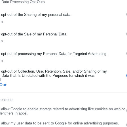
l Data Processing Opt Outs
o opt-out of the Sharing of my personal data.
ΡΑΦΗ NEWSLETTER
In
ωθείτε πρώτοι για ειδήσεις και θέματα από το χώρο της Αυτοδιο
μόσιας διοίκησης, της εργασίας, της ασφάλισης αλλά και γενικότερ
o opt-out of the Sale of my Personal Data.
ρότητας από την Ελλάδα και όλο τον κόσμο!
In
ήρωσε όνομα
o opt-out of processing my Personal Data for Targeted Advertising.
In
ήρωσε επώνυμο
o opt-out of Collection, Use, Retention, Sale, and/or Sharing of my
 Data that Is Unrelated with the Purposes for which it was
d.
Out
ρωσε email
consents
o allow Google to enable storage related to advertising like cookies on web or
.03.2024 | 12:33
14.02.2024 | 23:09
entifiers in apps.
ράπεζες: Δυσαρεστημένοι
e-ΕΦΚΑ: Εγκύκλιος για
o allow my user data to be sent to Google for online advertising purposes.
πάλληλοι
αναπροσαρμογή ανωτάτο
ΣΥΝΕΧΙΣΤΕ ΣΤΟ WEBSITE
ΕΓΓΡΑΦΗ