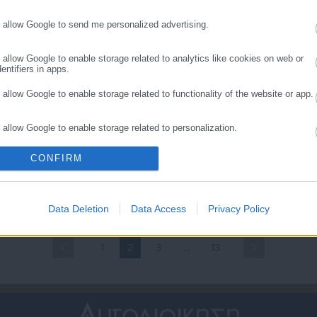
αποκαλύπτουν» τι
ορίου ασφαλιστέων
υμβαίνει
αποδοχών
o allow Google to send me personalized advertising.
o allow Google to enable storage related to analytics like cookies on web or
entifiers in apps.
o allow Google to enable storage related to functionality of the website or app.
o allow Google to enable storage related to personalization.
.11.2023 | 22:06
17.11.2023 | 11:58
ύθμιση για τις ασφαλιστέες
Ποιους συμφέρει η
CONFIRM
o allow Google to enable storage related to security, including authentication
ποδοχές Προέδρων
συνταξιοδότηση το 2024
ality and fraud prevention, and other user protection.
ημοτικών συμβουλίων
(παραδείγματα)
Data Deletion
Data Access
Privacy Policy
1
2
3
…
13