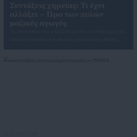
Συντάξεις χηρείας: Τι έχει
αλλάξει – Προ των πυλών
μαζικές αγωγές
Τις επιπτώσεις του ν. 5322/2026 στις συντάξεις χηρείας
ανέλυσε διεξοδικώς ο γνωστός εργατολόγος Αλέξης
Μητρόπουλος, υποστηρίζοντας ότι, αν και οι νέες
διατάξεις κινούνται προς θετική κατεύθυνση, αφήνουν
εκτός σημαντικό αριθμό δικαιούχων, γεγονός που όπως
εκτιμά ενδέχεται να οδηγήσει σε μαζικές δικαστικές
προσφυγές. Σύμφωνα με τον κ. Μητρόπουλο, το άρθρο
91 του νέου νόμου ωφελεί άμεσα […]
05.05.2026 | 21:49