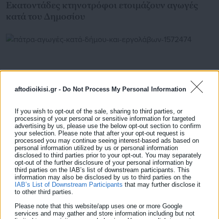
Εκατοντάδες κτηνοτρόφοι ετοιμάζουν αγωγές
κατά του Δημοσίου
aftodioikisi.gr -
Do Not Process My Personal Information
If you wish to opt-out of the sale, sharing to third parties, or
processing of your personal or sensitive information for targeted
advertising by us, please use the below opt-out section to confirm
your selection. Please note that after your opt-out request is
processed you may continue seeing interest-based ads based on
personal information utilized by us or personal information
disclosed to third parties prior to your opt-out. You may separately
16.04.2026 | 19:30
opt-out of the further disclosure of your personal information by
Πάτρα: Αγωγές κατά Δήμου και εργολάβων –
third parties on the IAB’s list of downstream participants. This
Νομικές εξελίξεις μετά τα ατυχήματα
information may also be disclosed by us to third parties on the
IAB’s List of Downstream Participants
that may further disclose it
to other third parties.
Please note that this website/app uses one or more Google
services and may gather and store information including but not
Τελευταία νέα
Δημοφιλή