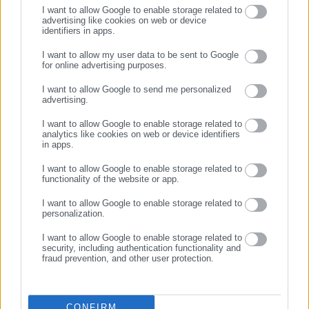
I want to allow Google to enable storage related to
advertising like cookies on web or device
identifiers in apps.
08.01.2026 | 16:25
24.12.2025 | 21:32
Κραν Μοντανά: Αγωγές
Οδηγοί ΚΤΕΛ: Προσφεύγουν
I want to allow my user data to be sent to Google
«κατά παντός υπευθύνου»
κατά του Δημοσίου για τις
for online advertising purposes.
ΣΥΝΕΧΙΣΤΕ ΣΤΟ WEBSITE
από συγγενείς θυμάτων
ζημιές από τα μπλόκα
I want to allow Google to send me personalized
advertising.
ΕΓΓΡΑΦΗ
I want to allow Google to enable storage related to
analytics like cookies on web or device identifiers
in apps.
I want to allow Google to enable storage related to
functionality of the website or app.
11.12.2025 | 11:11
01.11.2025 | 08:58
Λάρισα: Αγωγές Ταμείου
Πολίτες καταθέτουν αγωγές
I want to allow Google to enable storage related to
Εθνικής Άμυνας για ποσοστά
κατά Κυρανάκη για spam sms
personalization.
σε ακίνητα Δήμου, ΓΑΙΟΣΕ,
I want to allow Google to enable storage related to
Τραπεζών, ΔΥΠΑ
security, including authentication functionality and
fraud prevention, and other user protection.
CONFIRM