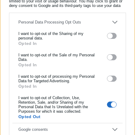
limited to your visit or usage behaviour. You may click to grant or
Όλα τα νέα
deny consent to Google and its third-party tags to use your data
for below specified purposes in below Google consent section.
Personal Data Processing Opt Outs
Περισσότερα άρθρα
I want to opt-out of the Sharing of my
personal data.
Opted In
ΕΓΓΡΑΦΗ NEWSLETTER
Ενημερωθείτε πρώτοι για ειδήσεις και θέματα από το χώρο της
I want to opt-out of the Sale of my Personal
Data.
Αυτοδιοίκησης, της δημόσιας διοίκησης, της εργασίας, της
Opted In
ασφάλισης αλλά και γενικότερης επικαιρότητας από την Ελλάδα
και όλο τον κόσμο!
I want to opt-out of processing my Personal
Data for Targeted Advertising.
Opted In
Συμπλήρωσε όνομα
19.03.2026 | 08:34
29.01.2026 | 11:38
Κτηματολόγιο: Έως πότε
Ομαδικές αγωγές ΙΝΚΑ κατά
έχουν “παγώσει” οι αγωγές
ΔΕΔΔΗΕ για τις
I want to opt-out of Collection, Use,
Retention, Sale, and/or Sharing of my
του Δημοσίου
ρευματοκλοπές
Personal Data that Is Unrelated with the
Συμπλήρωσε επώνυμο
Purposes for which it was collected.
Opted Out
Συμπλήρωσε email
Google consents