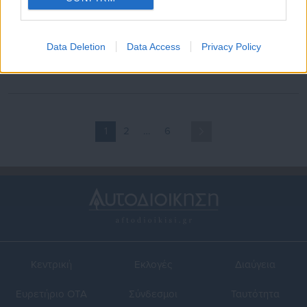
23.07.2025 | 21:21
30.04.2025 | 07:53
Αγωγές δήμου κατά δημοτών
Δήμος πληρώνει εργολάβους
Data Deletion
Data Access
Privacy Policy
γιατί ασκούν κριτική: Ζητά
μόνο μετά από αγωγές
έως 30.000 ευρώ
1
2
…
6
Κεντρική
Εκλογές
Διαύγεια
Ευρετήριο ΟΤΑ
Σύνδεσμοι
Ταυτότητα