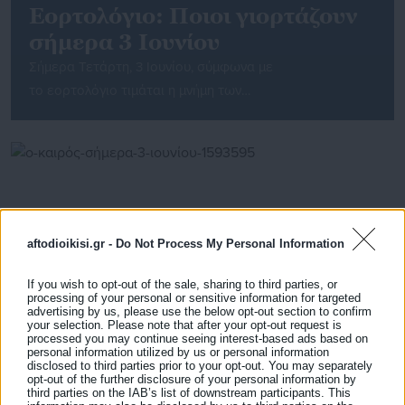
Εορτολόγιο: Ποιοι γιορτάζουν
σήμερα 3 Ιουνίου
Σήμερα Τετάρτη, 3 Ιουνίου, σύμφωνα με
το εορτολόγιο τιμάται η μνήμη των
Οσίας Ιερίας, Αγίου Υπατίου μάρτυρος. Τα ονόματα που
γιορτάζουν σήμερα είναι τα εξής: Ιερία, Ιέρεια, Υπατία,
Υπατή, Υπατούλα, Πατούλα. Οσία Ιερία Δυστυχώς για
τους μελετητές του Βίου της Αγίας Ιερείας (ή Ιερίας) δεν
υπάρχει συναξαριακό υπόμνημα. Από το Συναξάριο της
Εκκλησίας της Κωνσταντινουπόλεως (10ος μ.Χ. αι.) και
aftodioikisi.gr -
Do Not Process My Personal Information
μέχρι τις σύγχρονες εκδόσεις […]
If you wish to opt-out of the sale, sharing to third parties, or
processing of your personal or sensitive information for targeted
advertising by us, please use the below opt-out section to confirm
your selection. Please note that after your opt-out request is
processed you may continue seeing interest-based ads based on
personal information utilized by us or personal information
disclosed to third parties prior to your opt-out. You may separately
03.06.2026 | 06:00
opt-out of the further disclosure of your personal information by
Ο καιρός σήμερα 3 Ιουνίου
third parties on the IAB’s list of downstream participants. This