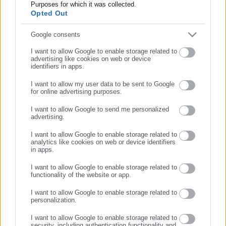
Purposes for which it was collected.
Opted Out
Περισσότερα άρθρα
Συμπλήρωσε email
Google consents
I want to allow Google to enable storage related to
advertising like cookies on web or device
identifiers in apps.
I want to allow my user data to be sent to Google
ΣΥΝΕΧΙΣΤΕ ΣΤΟ WEBSITE
for online advertising purposes.
31.05.2019 | 13:25
06.05.2019 | 15:18
I want to allow Google to send me personalized
ΕΓΓΡΑΦΗ
ΟΑΕΔ Κοινωνικός Τουρισμός:
Στις 3 Ιουνίου θα δώσει
advertising.
Τότε ξεκινούν οι αιτήσεις-Τι
εξηγήσεις ο Σαλμάς
I want to allow Google to enable storage related to
πρέπει να κάνετε
analytics like cookies on web or device identifiers
in apps.
I want to allow Google to enable storage related to
functionality of the website or app.
I want to allow Google to enable storage related to
personalization.
I want to allow Google to enable storage related to
security, including authentication functionality and