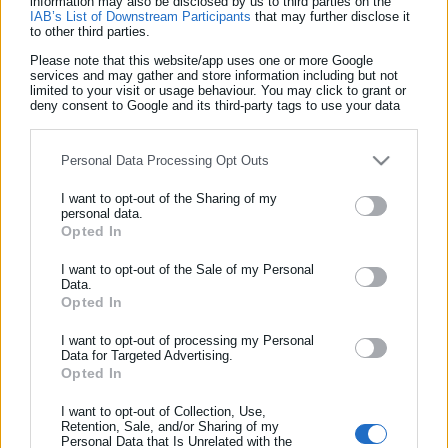
information may also be disclosed by us to third parties on the
IAB’s List of Downstream Participants
that may further disclose it
to other third parties.
Please note that this website/app uses one or more Google
services and may gather and store information including but not
limited to your visit or usage behaviour. You may click to grant or
deny consent to Google and its third-party tags to use your data
for below specified purposes in below Google consent section.
Personal Data Processing Opt Outs
I want to opt-out of the Sharing of my
personal data.
ΕΓΓΡΑΦΗ NEWSLETTER
Opted In
Ενημερωθείτε πρώτοι για ειδήσεις και θέματα από το χώρο της
I want to opt-out of the Sale of my Personal
03.06.2025 | 07:00
Αυτοδιοίκησης, της δημόσιας διοίκησης, της εργασίας, της
Data.
Εορτολόγιο: Ποιοι γιορτάζουν σήμερα, 3 Ιουνίου
ασφάλισης αλλά και γενικότερης επικαιρότητας από την Ελλάδα
Opted In
και όλο τον κόσμο!
I want to opt-out of processing my Personal
Data for Targeted Advertising.
Συμπλήρωσε όνομα
Τελευταία νέα
Δημοφιλή
Opted In
Όλα τα νέα
I want to opt-out of Collection, Use,
Retention, Sale, and/or Sharing of my
Συμπλήρωσε επώνυμο
Personal Data that Is Unrelated with the