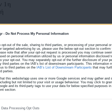
ν 1η
λή
gr -
Do Not Process My Personal Information
o opt-out of the sale, sharing to third parties, or processing of your personal or
or targeted advertising by us, please use the below opt-out section to confirm
01.02.2024 | 06:00
ease note that after your opt-out request is processed you may continue seein
Εορτολόγιο: Ποιοι γιορτ
ed on personal information utilized by us or personal information disclosed to
 to your opt-out. You may separately opt-out of the further disclosure of your p
Πέμπτη 1 Φεβρουαρίου
y third parties on the IAB’s list of downstream participants. This information
us to third parties on the
IAB’s List of Downstream Participants
that may furt
rd parties.
Σήμερα, Πέμπτη 1 Φεβρουαρίου, σύμφωνα με το εορτ
του Μάρτυρα και της Φιλικητάτης Μάρτυρος. Αυτό ση
that this website/app uses one or more Google services and may gather and s
ncluding but not limited to your visit or usage behaviour. You may click to gra
ού:
Τρύφωνας, Τρυφωνία, Φιλικητάτη, Φιλικήτη, Φιλικήτα
ogle and its third-party tags to use your data for below specified purposes in
nt section.
που γιορτάζει αυτό το όνομα. Ορθόδοξος Συναξαρισ
Όσιος Βασίλειος Α’ ο Ομολογητής Αρχιεπίσκοπος Θεσ
l Data Processing Opt Outs