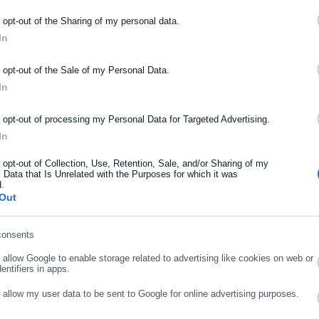
ΡΑΦΗ NEWSLETTER
o opt-out of the Sharing of my personal data.
In
ωθείτε πρώτοι για ειδήσεις και θέματα από το χώρο της Αυτοδιο
μόσιας διοίκησης, της εργασίας, της ασφάλισης αλλά και γενικότερ
o opt-out of the Sale of my Personal Data.
ρότητας από την Ελλάδα και όλο τον κόσμο!
In
ήρωσε όνομα
o opt-out of processing my Personal Data for Targeted Advertising.
In
ήρωσε επώνυμο
o opt-out of Collection, Use, Retention, Sale, and/or Sharing of my
 Data that Is Unrelated with the Purposes for which it was
d.
Out
ρωσε email
consents
o allow Google to enable storage related to advertising like cookies on web or
.01.2019 | 16:45
18.01.2019 | 16:49
entifiers in apps.
αρωτικοί έλεγχοι για τον
Αχτσιόγλου: Από 1η
ατώτατο μισθό από την 1η
Φεβρουαρίου θα ισχύσει η
ΣΥΝΕΧΙΣΤΕ ΣΤΟ WEBSITE
ΕΓΓΡΑΦΗ
o allow my user data to be sent to Google for online advertising purposes.
εβρουαρίου
αύξηση του κατώτατου