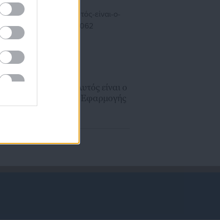
1η Φεβρουαρίου
29.01.2017 | 08:55
υ
Υπ. Εργασίας: Αυτός είναι ο
ο
πλήρης Οδηγός Εφαρμογής
για το ΚΕΑ