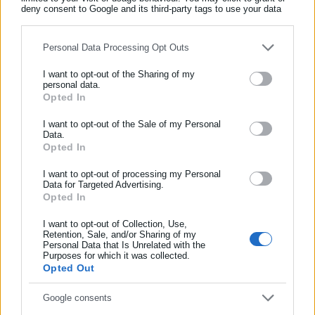
deny consent to Google and its third-party tags to use your data
for below specified purposes in below Google consent section.
Personal Data Processing Opt Outs
Aftodioikisi News
Η aftodioikisi.gr είναι η βασική Διαδικτυακή πύλη για τους
I want to opt-out of the Sharing of my
personal data.
ΟΤΑ, το Δημόσιο και την Εργασία στην Ελλάδα,
Opted In
ΕΓΓΡΑΦΗ NEWSLETTER
λειτουργώντας από τον Απρίλιο του 2008 ως πηγή έγκυρης
και συνεχούς ροής ενημέρωσης με ειδήσεις και θέματα από
Ενημερωθείτε πρώτοι για ειδήσεις και θέματα από το χώρο της
I want to opt-out of the Sale of my Personal
Data.
το χώρο της Αυτοδιοίκησης, της Δημόσιας Διοίκησης, της
Αυτοδιοίκησης, της δημόσιας διοίκησης, της εργασίας, της
Opted In
Εργασίας, της Ασφάλισης αλλά και γενικότερης
Περισσότερα
ασφάλισης αλλά και γενικότερης επικαιρότητας από την Ελλάδα
επικαιρότητας από την Ελλάδα και όλο τον κόσμο. Τον Μάιο
και όλο τον κόσμο!
I want to opt-out of processing my Personal
Data for Targeted Advertising.
του 2010, μόλις δύο χρόνια μετά την έναρξη της λειτουργίας
Tags:
ΕΞΩΤΕΡΙΚΟΣ ΣΥΝΕΡΓΑΤΗΣ,
ΘΕΣΕΙΣ ΕΡΓΑΣΙΑΣ,
Opted In
Συμπλήρωσε όνομα
της τιμήθηκε με το δημοσιογραφικό Βραβείο Μπότση.
ΠΡΟΚΗΡΥΞΕΙΣ,
ΠΡΟΣΛΗΨΕΙΣ,
ΤΕΙ ΑΝΑΤΟΛΙΚΗΣ ΜΑΚΕΔΟΝΙΑΣ ΚΑΙ ΘΡΑΚΗΣ
Παράλληλα, αποτελεί κόμβο αμφίδρομης επικοινωνίας
I want to opt-out of Collection, Use,
μεταξύ πολιτικών, αιρετών της Αυτοδιοίκησης αλλά και
Retention, Sale, and/or Sharing of my
Personal Data that Is Unrelated with the
Συμπλήρωσε επώνυμο
επιχειρηματιών με τους πολίτες και τους εργαζόμενους στο
Purposes for which it was collected.
δημόσιο και ιδιωτικό τομέα, ενώ λειτουργεί ως δίαυλος
Opted Out
Τελευταία νέα
Δημοφιλή
διαδραστικής ενημέρωσης και επικοινωνίας μεταξύ της
Όλα τα νέα
Συμπλήρωσε email
Google consents
Περιφέρειας και του Κέντρου. Καθημερινά δέχεται
εκατοντάδες χιλιάδες επισκέψεις από εργαζόμενους στο