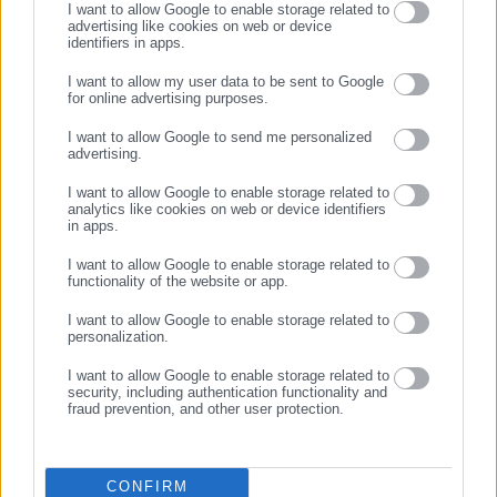
I want to allow Google to enable storage related to
δημόσιο και ιδιωτικό τομέα, πολιτικούς, αιρετούς της
advertising like cookies on web or device
identifiers in apps.
Προτεινόμενα άρθρα
Αυτοδιοίκησης, επιχειρηματίες και, κυρίως, πολίτες που
ενδιαφέρονται για τοπικά, εργασιακά, ασφαλιστικά αλλά και
I want to allow my user data to be sent to Google
for online advertising purposes.
για γενικότερα θέματα της επικαιρότητας.
ΣΥΝΕΧΙΣΤΕ ΣΤΟ WEBSITE
I want to allow Google to send me personalized
advertising.
ΕΓΓΡΑΦΗ
I want to allow Google to enable storage related to
analytics like cookies on web or device identifiers
in apps.
08.08.2026 | 15:03
08.08.2026 | 13:01
Αναστάτωση με τον Κόμβο
Καρυστιανού: Το άστρο της
I want to allow Google to enable storage related to
Παρακολούθησης Επιδόσεων
«Ελπίδας» σβήνει επικίνδυνα
functionality of the website or app.
των ΟΤΑ: “Ποιον θεσμικό
I want to allow Google to enable storage related to
σκοπό εξυπηρετεί”;
personalization.
Σχετικά άρθρα
I want to allow Google to enable storage related to
security, including authentication functionality and
fraud prevention, and other user protection.
CONFIRM