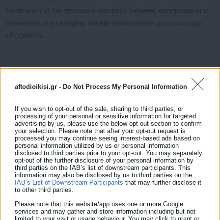
Generation of the necessary feedback between enterprises and
universities in a changing climate environment» µε ακρωνύµιο
«ECOMED».
Η διάρκεια της σύµβασης θα είναι πέντε (5) µήνες από την
aftodioikisi.gr -
Do Not Process My Personal Information
υπογραφή της, ενώ το ανώτατο προϋπολογισθέν ποσό της
ανέρχεται σε 8.000€, συµπεριλαµβανοµένων όλων των
If you wish to opt-out of the sale, sharing to third parties, or
νοµίµων κρατήσεων.
processing of your personal or sensitive information for targeted
advertising by us, please use the below opt-out section to confirm
your selection. Please note that after your opt-out request is
ΠΡΟΣΚΛΗΣΗ ΕΝΔΙΑΦΕΡΟΝΤΟΣ
processed you may continue seeing interest-based ads based on
personal information utilized by us or personal information
disclosed to third parties prior to your opt-out. You may separately
opt-out of the further disclosure of your personal information by
third parties on the IAB’s list of downstream participants. This
information may also be disclosed by us to third parties on the
IAB’s List of Downstream Participants
that may further disclose it
to other third parties.
Please note that this website/app uses one or more Google
services and may gather and store information including but not
limited to your visit or usage behaviour. You may click to grant or