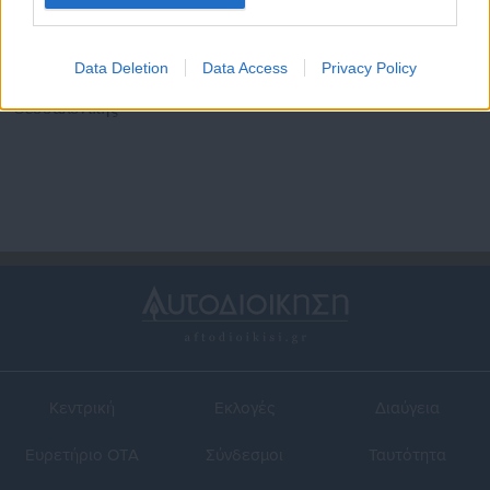
01.02.2017 | 11:40
23.01.2017 | 17:40
Πρόσληψη εξωτερικού
Θέση εξωτερικού συνεργάτη
Data Deletion
Data Access
Privacy Policy
συνεργάτη στο ΑΤΕΙ
στο ΤΕΙ Δυτ. Μακεδονίας
Θεσσαλονίκης
Κεντρική
Εκλογές
Διαύγεια
Ευρετήριο ΟΤΑ
Σύνδεσμοι
Ταυτότητα