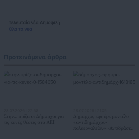
Τελευταία νέα
Δημοφιλή
Όλα τα νέα
Προτεινόμενα άρθρα
28.07.2026 | 22:58
28.07.2026 | 21:05
Στην… πρίζα οι Δήμαρχοι για
Δήμαρχος εφηύρε μοντέλο
τις κενές θέσεις στα ΑΕΙ
«αντιδημάρχου-
πολυεργαλείου» -Αντιδράσεις
εργαζομένων (έγγραφο)