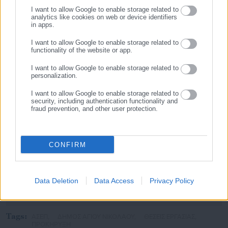
I want to allow Google to enable storage related to
analytics like cookies on web or device identifiers
in apps.
I want to allow Google to enable storage related to
functionality of the website or app.
I want to allow Google to enable storage related to
personalization.
I want to allow Google to enable storage related to
security, including authentication functionality and
fraud prevention, and other user protection.
Νικολέτα Αρκολάκη
CONFIRM
Η Νικολέτα Αρκολάκη έχει μεγάλη εμπειρία στη ροή
ειδήσεων και ασχολείται εργασιακά και θέματα προσλήψεων.
Είναι απόφοιτη του Τμήματος Περιβάλλοντος του
Data Deletion
Data Access
Privacy Policy
Πανεπιστημίου Αιγαίου.
Tags:
ΑΣΕΠ,
ΔΗΜΟΣ ΑΓΙΟΥ ΝΙΚΟΛΑΟΥ,
ΘΕΣΕΙΣ ΕΡΓΑΣΙΑΣ,
ΠΡΟΚΗΡΥΞΗ