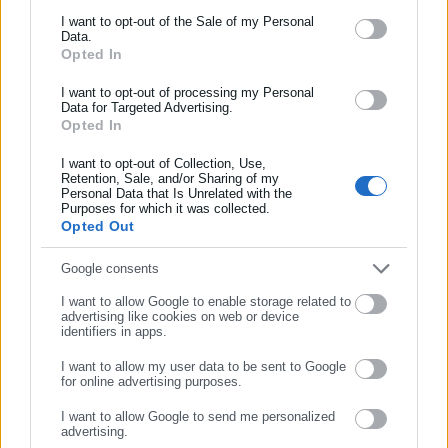
Ενημερωθείτε πρώτοι για ειδήσεις και θέματα από το χώρο της
I want to opt-out of the Sale of my Personal
Data.
Αυτοδιοίκησης, της δημόσιας διοίκησης, της εργασίας, της
Opted In
ασφάλισης αλλά και γενικότερης επικαιρότητας από την Ελλάδα
και όλο τον κόσμο!
I want to opt-out of processing my Personal
Data for Targeted Advertising.
Opted In
Συμπλήρωσε όνομα
I want to opt-out of Collection, Use,
Retention, Sale, and/or Sharing of my
Personal Data that Is Unrelated with the
Συμπλήρωσε επώνυμο
Purposes for which it was collected.
Opted Out
Συμπλήρωσε email
Google consents
I want to allow Google to enable storage related to
advertising like cookies on web or device
identifiers in apps.
I want to allow my user data to be sent to Google
for online advertising purposes.
ΣΥΝΕΧΙΣΤΕ ΣΤΟ WEBSITE
I want to allow Google to send me personalized
advertising.
ΕΓΓΡΑΦΗ