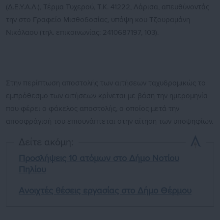
(Δ.Ε.Υ.Α.Λ.), Τέρμα Τυχερού, Τ.Κ. 41222, Λάρισα, απευθύνοντάς
την στο Γραφείο Μισθοδοσίας, υπόψη κου Τζουραμάνη
Νικόλαου (τηλ. επικοινωνίας: 2410687197, 103).
Στην περίπτωση αποστολής των αιτήσεων ταχυδρομικώς το
εμπρόθεσμο των αιτήσεων κρίνεται με βάση την ημερομηνία
που φέρει ο φάκελος αποστολής, ο οποίος μετά την
αποσφράγισή του επισυνάπτεται στην αίτηση των υποψηφίων.
Δείτε ακόμη:
Προσλήψεις 10 ατόμων στο Δήμο Νοτίου
Πηλίου
Ανοιχτές θέσεις εργασίας στο Δήμο Θέρμου