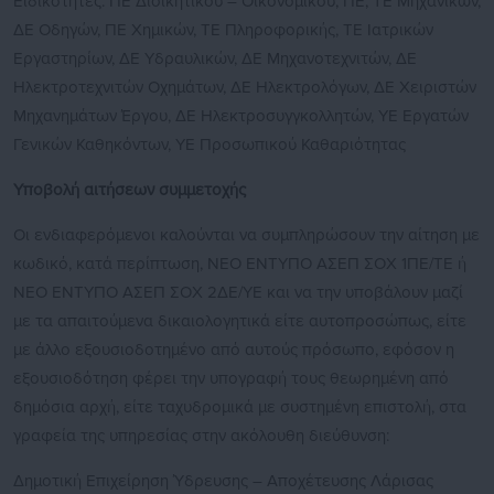
Ειδικότητες: ΠΕ Διοικητικού – Οικονομικού, ΠΕ, ΤΕ Μηχανικών,
ΔΕ Οδηγών, ΠΕ Χημικών, ΤΕ Πληροφορικής, ΤΕ Ιατρικών
Εργαστηρίων, ΔΕ Υδραυλικών, ΔΕ Μηχανοτεχνιτών, ΔΕ
Ηλεκτροτεχνιτών Οχημάτων, ΔΕ Ηλεκτρολόγων, ΔΕ Χειριστών
Μηχανημάτων Έργου, ΔΕ Ηλεκτροσυγγκολλητών, ΥΕ Εργατών
Γενικών Καθηκόντων, ΥΕ Προσωπικού Καθαριότητας
Υποβολή αιτήσεων συμμετοχής
Οι ενδιαφερόμενοι καλούνται να συμπληρώσουν την αίτηση με
κωδικό, κατά περίπτωση, ΝΕΟ ΕΝΤΥΠΟ ΑΣΕΠ ΣΟΧ 1ΠΕ/ΤΕ ή
ΝΕΟ ΕΝΤΥΠΟ ΑΣΕΠ ΣΟΧ 2ΔΕ/ΥΕ και να την υποβάλουν μαζί
με τα απαιτούμενα δικαιολογητικά είτε αυτοπροσώπως, είτε
με άλλο εξουσιοδοτημένο από αυτούς πρόσωπο, εφόσον η
εξουσιοδότηση φέρει την υπογραφή τους θεωρημένη από
δημόσια αρχή, είτε ταχυδρομικά με συστημένη επιστολή, στα
γραφεία της υπηρεσίας στην ακόλουθη διεύθυνση:
Δημοτική Επιχείρηση Ύδρευσης – Αποχέτευσης Λάρισας