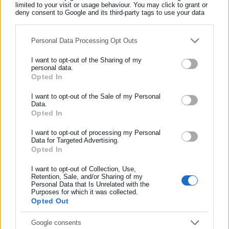
limited to your visit or usage behaviour. You may click to grant or
deny consent to Google and its third-party tags to use your data
for below specified purposes in below Google consent section.
Personal Data Processing Opt Outs
I want to opt-out of the Sharing of my
personal data.
Opted In
ΕΓΓΡΑΦΗ NEWSLETTER
Ενημερωθείτε πρώτοι για ειδήσεις και θέματα από το χώρο της
I want to opt-out of the Sale of my Personal
Data.
Αυτοδιοίκησης, της δημόσιας διοίκησης, της εργασίας, της
Opted In
ασφάλισης αλλά και γενικότερης επικαιρότητας από την Ελλάδα
και όλο τον κόσμο!
I want to opt-out of processing my Personal
Data for Targeted Advertising.
Opted In
Συμπλήρωσε όνομα
I want to opt-out of Collection, Use,
Retention, Sale, and/or Sharing of my
Personal Data that Is Unrelated with the
Συμπλήρωσε επώνυμο
Purposes for which it was collected.
Opted Out
Συμπλήρωσε email
Google consents