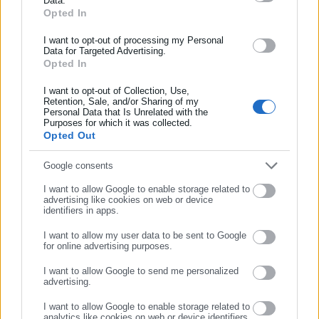
Data.
Αυτοδιοίκησης, της δημόσιας διοίκησης, της εργασίας, της
Opted In
ασφάλισης αλλά και γενικότερης επικαιρότητας από την Ελλάδα
και όλο τον κόσμο!
I want to opt-out of processing my Personal
Data for Targeted Advertising.
Opted In
Συμπλήρωσε όνομα
I want to opt-out of Collection, Use,
Retention, Sale, and/or Sharing of my
Personal Data that Is Unrelated with the
Συμπλήρωσε επώνυμο
Purposes for which it was collected.
Aftodioikisi News
Opted Out
Η aftodioikisi.gr είναι η βασική Διαδικτυακή πύλη για τους
ΟΤΑ, το Δημόσιο και την Εργασία στην Ελλάδα,
Συμπλήρωσε email
Google consents
λειτουργώντας από τον Απρίλιο του 2008 ως πηγή έγκυρης
I want to allow Google to enable storage related to
και συνεχούς ροής ενημέρωσης με ειδήσεις και θέματα από
advertising like cookies on web or device
το χώρο της Αυτοδιοίκησης, της Δημόσιας Διοίκησης, της
identifiers in apps.
Εργασίας, της Ασφάλισης αλλά και γενικότερης
Περισσότερα
I want to allow my user data to be sent to Google
επικαιρότητας από την Ελλάδα και όλο τον κόσμο. Τον Μάιο
for online advertising purposes.
ΣΥΝΕΧΙΣΤΕ ΣΤΟ WEBSITE
του 2010, μόλις δύο χρόνια μετά την έναρξη της λειτουργίας
Tags:
ΑΣΕΠ,
ΔΗΜΟΣ ΕΡΜΙΟΝΙΔΑΣ,
ΘΕΣΕΙΣ ΕΡΓΑΣΙΑΣ
I want to allow Google to send me personalized
της τιμήθηκε με το δημοσιογραφικό Βραβείο Μπότση.
advertising.
ΕΓΓΡΑΦΗ
Παράλληλα, αποτελεί κόμβο αμφίδρομης επικοινωνίας
μεταξύ πολιτικών, αιρετών της Αυτοδιοίκησης αλλά και
I want to allow Google to enable storage related to
analytics like cookies on web or device identifiers