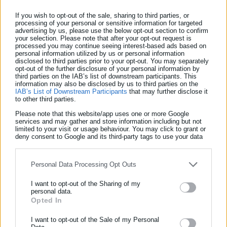
If you wish to opt-out of the sale, sharing to third parties, or
processing of your personal or sensitive information for targeted
advertising by us, please use the below opt-out section to confirm
your selection. Please note that after your opt-out request is
processed you may continue seeing interest-based ads based on
personal information utilized by us or personal information
disclosed to third parties prior to your opt-out. You may separately
opt-out of the further disclosure of your personal information by
third parties on the IAB’s list of downstream participants. This
information may also be disclosed by us to third parties on the
IAB’s List of Downstream Participants
that may further disclose it
to other third parties.
Please note that this website/app uses one or more Google
services and may gather and store information including but not
limited to your visit or usage behaviour. You may click to grant or
deny consent to Google and its third-party tags to use your data
for below specified purposes in below Google consent section.
Personal Data Processing Opt Outs
I want to opt-out of the Sharing of my
personal data.
Opted In
ΕΓΓΡΑΦΗ NEWSLETTER
Ενημερωθείτε πρώτοι για ειδήσεις και θέματα από το χώρο της
I want to opt-out of the Sale of my Personal