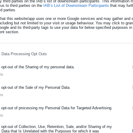
y third parties on the IAB’s list of downstream participants. This information
us to third parties on the
IAB’s List of Downstream Participants
that may furt
rd parties.
that this website/app uses one or more Google services and may gather and s
ncluding but not limited to your visit or usage behaviour. You may click to gra
ogle and its third-party tags to use your data for below specified purposes in
nt section.
l Data Processing Opt Outs
o opt-out of the Sharing of my personal data.
In
ΡΑΦΗ NEWSLETTER
o opt-out of the Sale of my Personal Data.
ωθείτε πρώτοι για ειδήσεις και θέματα από το χώρο της Αυτοδιο
In
μόσιας διοίκησης, της εργασίας, της ασφάλισης αλλά και γενικότερ
ρότητας από την Ελλάδα και όλο τον κόσμο!
o opt-out of processing my Personal Data for Targeted Advertising.
In
ήρωσε όνομα
o opt-out of Collection, Use, Retention, Sale, and/or Sharing of my
 Data that Is Unrelated with the Purposes for which it was