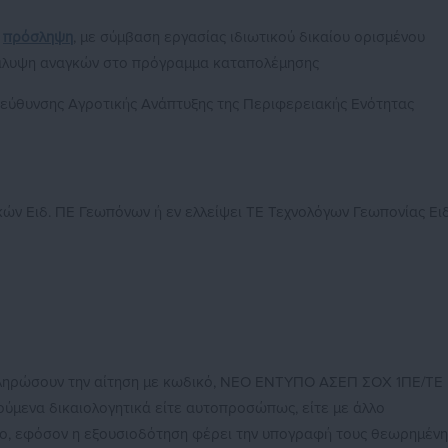
ν
πρόσληψη
, με σύμβαση εργασίας ιδιωτικού δικαίου ορισμένου
 κάλυψη αναγκών στο πρόγραμμα καταπολέμησης
Διεύθυνσης Αγροτικής Ανάπτυξης της Περιφερειακής Ενότητας
ών Ειδ. ΠΕ Γεωπόνων ή εν ελλείψει ΤΕ Τεχνολόγων Γεωπονίας Ειδ
πληρώσουν την αίτηση με κωδικό, ΝΕΟ ΕΝΤΥΠΟ ΑΣΕΠ ΣΟΧ 1ΠΕ/ΤΕ
τούμενα δικαιολογητικά είτε αυτοπροσώπως, είτε με άλλο
, εφόσον η εξουσιοδότηση φέρει την υπογραφή τους θεωρημένη