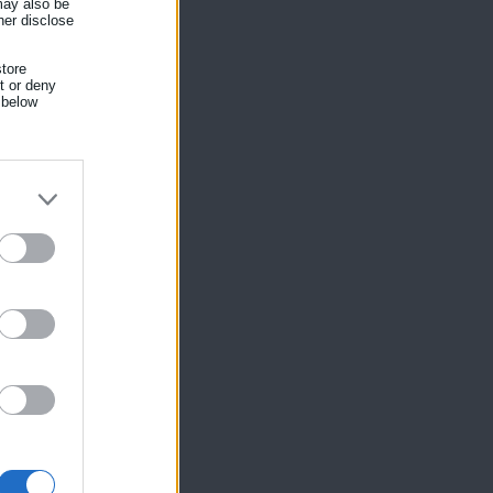
 may also be
her disclose
tore
nt or deny
 below
ίκησης,
ης