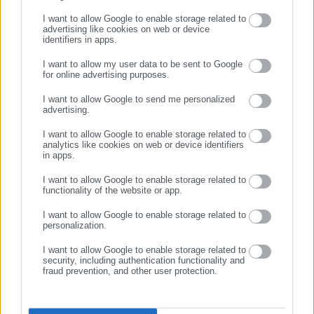
I want to allow Google to enable storage related to
advertising like cookies on web or device
identifiers in apps.
I want to allow my user data to be sent to Google
for online advertising purposes.
ΣΥΝΕΧΙΣΤΕ ΣΤΟ WEBSITE
I want to allow Google to send me personalized
advertising.
ΕΓΓΡΑΦΗ
Νικολέτα Αρκολάκη
I want to allow Google to enable storage related to
analytics like cookies on web or device identifiers
Η Νικολέτα Αρκολάκη έχει μεγάλη εμπειρία στη ροή
in apps.
ειδήσεων και ασχολείται εργασιακά και θέματα προσλήψεων.
I want to allow Google to enable storage related to
Είναι απόφοιτη του Τμήματος Περιβάλλοντος του
functionality of the website or app.
Πανεπιστημίου Αιγαίου.
I want to allow Google to enable storage related to
personalization.
Tags:
4ΠΔΑ/2025,
ΑΣΕΠ,
ΠΡΟΣΩΡΙΝΑ ΑΠΟΤΕΛΕΣΜΑΤΑ
I want to allow Google to enable storage related to
security, including authentication functionality and
fraud prevention, and other user protection.
Τελευταία νέα
Δημοφιλή
Όλα τα νέα