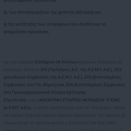
απαιτούμενων προσόντων,
β) των αποτελεσμάτων της γραπτής εξέτασης και
γ) της κατάταξης των υποψηφίων που διαθέτουν τα
απαραίτητα προσόντα,
για την κάλυψη
τεσσάρων (4) θέσεων
οργάνων διοίκησης με
κωδικούς θέσεων
201 (Πρόεδρος Δ.Σ. της Α.Ε.Μ.Υ. Α.Ε.), 202
(Διευθύνων Σύμβουλος της Α.Ε.Μ.Υ. Α.Ε.), 203 (Εντεταλμένος
Σύμβουλος του Γ.Ν. Θήρας) και 204 (Εντεταλμένος Σύμβουλος
στα Προαναχωρησιακά Κέντρα Κράτησης
(Προ.Κε.Κα)
στην
«ΑΝΩΝΥΜΗ ΕΤΑΙΡΕΙΑ ΜΟΝΑΔΩΝ ΥΓΕΙΑΣ
(Α.Ε.Μ.Υ. Α.Ε.)»,
η οποία εποπτεύεται από το Υπουργείο Υγείας
και ανήκει στην κατηγορία νομικών προσώπων της Ομάδας Α΄,
σύμφωνα με τα οριζόμενα στο ν. 5062/2023 (Α΄183)
«Νέο
σύστημα επιλογής διοικήσεων φορέων του δημοσίου τομέα,