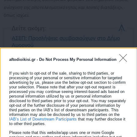
ενίσχυση της αποτελεσματικότητας και λοιπές διατάξεις»
,
όπως ισχύει.
Δείτε ακόμη:
ΑΣΕΠ: Προσλήψεις συμβασιούχων στο Δήμο
Αμοργού
ΑΣΕΠ: Προσλήψεις Γεωπόνων στην ΠΕ
aftodioikisi.gr -
Do Not Process My Personal Information
Κέρκυρας
If you wish to opt-out of the sale, sharing to third parties, or
processing of your personal or sensitive information for targeted
advertising by us, please use the below opt-out section to confirm
your selection. Please note that after your opt-out request is
Σύμφωνα με την υπ’ αριθ. 62/2004 απόφαση της
Αρχής
processed you may continue seeing interest-based ads based on
personal information utilized by us or personal information
Προστασίας Δεδομένων Προσωπικού Χαρακτήρα
, οι
disclosed to third parties prior to your opt-out. You may separately
περιλαμβανόμενοι υποψήφιοι στους πίνακες αποκλειομένων
opt-out of the further disclosure of your personal information by
third parties on the IAB’s list of downstream participants. This
και αποτελεσμάτων της γραπτής εξέτασης
information may also be disclosed by us to third parties on the
IAB’s List of Downstream Participants
that may further disclose it
εμφανίζονται
μόνο
με τον αριθμό μητρώου (Α.Μ.) αίτησης.
to other third parties.
Please note that this website/app uses one or more Google
Οι υποψήφιοι έχουν
δικαίωμα υποβολής ενστάσεων
κατά των