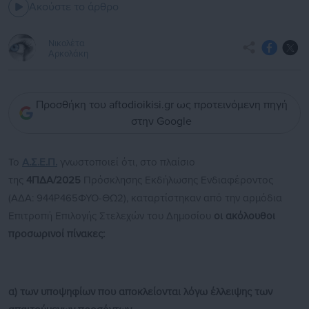
Ακούστε το άρθρο
Νικολέτα
Αρκολάκη
Προσθήκη του aftodioikisi.gr ως προτεινόμενη πηγή
στην Google
Το
Α.Σ.Ε.Π.
γνωστοποιεί ότι, στο πλαίσιο
της
4ΠΔΑ/2025
Πρόσκλησης Εκδήλωσης Ενδιαφέροντος
(ΑΔΑ: 944Ρ465ΦΥΟ-ΘΩ2), καταρτίστηκαν από την αρμόδια
Επιτροπή Επιλογής Στελεχών του Δημοσίου
οι ακόλουθοι
προσωρινοί πίνακες:
α) των υποψηφίων που αποκλείονται λόγω έλλειψης των