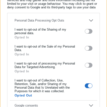
services and may gather and store information including but not
ανωτέρω προσωρινών πινάκων κατάταξης και
limited to your visit or usage behaviour. You may click to grant or
deny consent to Google and its third-party tags to use your data
αποκλειομένων
από την Πέμπτη, 28 Μαΐου 2026 και ώρα 8:00
for below specified purposes in below Google consent section.
έως και την Τρίτη, 2 Ιουνίου 2026 και ώρα 14:00
.
Η άσκηση της
Personal Data Processing Opt Outs
ένστασης γίνεται
αποκλειστικά
μέσω του διαδικτυακού τόπου
ΑΣΕΠ (
www.asep.gr
), ακολουθώντας τη διαδρομή:
I want to opt-out of the Sharing of my
personal data.
ΗΛΕΚΤΡΟΝΙΚΕΣ ΥΠΗΡΕΣΙΕΣ > ΕΝΣΤΑΣΗ
και η διαδικασία
Opted In
ΕΓΓΡΑΦΗ NEWSLETTER
υποβολής της περιγράφεται στην οικεία πρόσκληση (σελ. 22-
Ενημερωθείτε πρώτοι για ειδήσεις και θέματα από το χώρο της
23).
I want to opt-out of the Sale of my Personal
Data.
Αυτοδιοίκησης, της δημόσιας διοίκησης, της εργασίας, της
Opted In
ασφάλισης αλλά και γενικότερης επικαιρότητας από την Ελλάδα
και όλο τον κόσμο!
I want to opt-out of processing my Personal
Data for Targeted Advertising.
Για περισσότερες πληροφορίες οι υποψήφιοι μπορούν να
Opted In
Συμπλήρωσε όνομα
απευθύνονται στην ηλεκτρονική διεύθυνση:
dioikites-
I want to opt-out of Collection, Use,
foreon@asep.gr
.
Retention, Sale, and/or Sharing of my
Personal Data that Is Unrelated with the
Συμπλήρωσε επώνυμο
Purposes for which it was collected.
4ΠΔΑ-2025 ΠΡΟΣΩΡΙΝΑ ΑΠΟΤΕΛΕΣΜΑΤΑ
Opted Out
Συμπλήρωσε email
Google consents