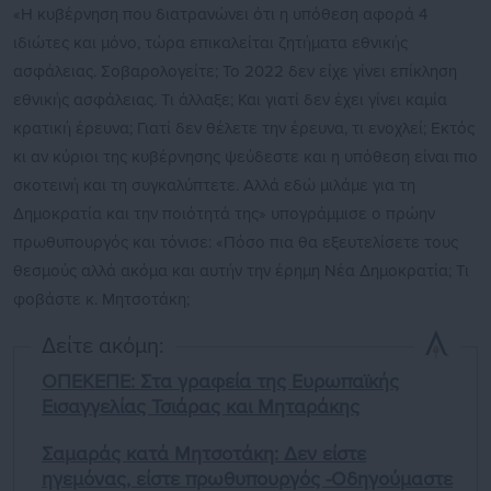
«Η κυβέρνηση που διατρανώνει ότι η υπόθεση αφορά 4
ιδιώτες και μόνο, τώρα επικαλείται ζητήματα εθνικής
ασφάλειας. Σοβαρολογείτε; Το 2022 δεν είχε γίνει επίκληση
εθνικής ασφάλειας. Τι άλλαξε; Και γιατί δεν έχει γίνει καμία
κρατική έρευνα; Γιατί δεν θέλετε την έρευνα, τι ενοχλεί; Εκτός
κι αν κύριοι της κυβέρνησης ψεύδεστε και η υπόθεση είναι πιο
σκοτεινή και τη συγκαλύπτετε. Αλλά εδώ μιλάμε για τη
Δημοκρατία και την ποιότητά της» υπογράμμισε ο πρώην
πρωθυπουργός και τόνισε: «Πόσο πια θα εξευτελίσετε τους
θεσμούς αλλά ακόμα και αυτήν την έρημη Νέα Δημοκρατία; Τι
φοβάστε κ. Μητσοτάκη;
Δείτε ακόμη:
ΟΠΕΚΕΠΕ: Στα γραφεία της Ευρωπαϊκής
Εισαγγελίας Τσιάρας και Μηταράκης
Σαμαράς κατά Μητσοτάκη: Δεν είστε
ηγεμόνας, είστε πρωθυπουργός -Οδηγούμαστε