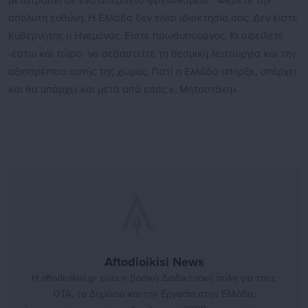
μετατραπεί σε ένα απέραντο φρενοκομείο”. Φέρετε την
απόλυτη ευθύνη. Η Ελλάδα δεν είναι ιδιοκτησία σας. Δεν είστε
Κυβερνήτης ή Ηγεμόνας. Είστε πρωθυπουργός. Κι οφείλετε
-έστω και τώρα- να σεβαστείτε τη θεσμική λειτουργία και την
αξιοπρέπεια αυτής της χώρας. Γιατί η Ελλάδα υπήρξε, υπάρχει
και θα υπάρχει και μετά από εσάς κ. Μητσοτάκη».
Aftodioikisi News
Η aftodioikisi.gr είναι η βασική Διαδικτυακή πύλη για τους
ΟΤΑ, το Δημόσιο και την Εργασία στην Ελλάδα,