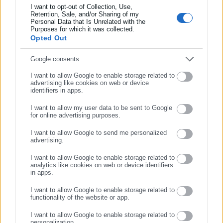
I want to opt-out of Collection, Use,
Retention, Sale, and/or Sharing of my
Personal Data that Is Unrelated with the
Συμπλήρωσε επώνυμο
Purposes for which it was collected.
Opted Out
Συμπλήρωσε email
Google consents
«Παράσταση αλαζονείας» του Μητσοτάκη
στο συνέδριο
I want to allow Google to enable storage related to
advertising like cookies on web or device
identifiers in apps.
Συνεχίζοντας, ο κ. Σαμαράς ανέφερε: «Θα επικαλεστώ
I want to allow my user data to be sent to Google
πρόσφατη αναφορά του κ. Μητσοτάκη, σε μία ακόμη
for online advertising purposes.
παράσταση αλαζονείας στο συνέδριο της Ν.Δ. Διερωτήθηκε
ΣΥΝΕΧΙΣΤΕ ΣΤΟ WEBSITE
I want to allow Google to send me personalized
ρητορικά ποιος θα σηκώσει το τηλέφωνο στις 3 τα
advertising.
ΕΓΓΡΑΦΗ
ξημερώματα στο Μαξίμου. Αντέγραψε μία παλιά διαφήμιση
I want to allow Google to enable storage related to
της Κλίντον. Εννοούσε δηλαδή ότι ο μόνος ικανός
analytics like cookies on web or device identifiers
in apps.
πρωθυπουργός στην Ελλάδα είναι αυτός και δεν συγκρίνεται
κανείς μαζί του. Και αναρωτιέμαι, χτύπησε το τηλέφωνό του
I want to allow Google to enable storage related to
functionality of the website or app.
για να του πουν ότι κάποιοι παρακολουθούσαν το μισό
υπουργικό συμβούλιο, την ηγεσία των Ε.Δ., εμένα; Και όταν του
I want to allow Google to enable storage related to
personalization.