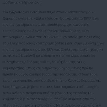
φοβάστε κ. Μητσοτάκη;
Συνεχίζοντας να εκτοξεύει πυρά στον κ. Μητσοτάκη, ο κ.
Σαμαράς ανέφερε: «Είμαι εδώ, στη Βουλή, από το 1977. Έχω
την τιμή να είμαι ο πρώτος πρωθυπουργός κανονικής
τρικομματικής κυβέρνησης της Μεταπολίτευσης, στην
πτωχευμένη Ελλάδα του 2012-2015. Την οποία, με τις θυσίες
του ελληνικού λαού, κρατήσαμε όρθια μέσα στην Ευρώπη. Έχω
την τιμή να είμαι ο πρώτος Έλληνας βουλευτής που ψηφίστηκε
σε ηλικία 26 ετών. Έχω επίσης την τιμή να είμαι ο πρώτος
εκλεγμένος πρόεδρος από τη λαϊκή βάση της Νέας
Δημοκρατίας. Όπως και ο πρώτος διαγραμμένος πρώην
πρωθυπουργός και πρόεδρος της Παράταξης. Ο δεύτερος
είναι -μεταφορικά, όπως ο ίδιος είπε- ο Κώστας Καραμανλής.
Μας διέγραψε βέβαια και τους δυο -κυριολεκτικά- προχθές
στο Συνέδριο ακόμα και από τα βίντεο της ιστορίας του
κόμματος, ο κ. Μητσοτάκης. Και πολύ καλά έκανε από την
πλευρά του… Διότι η ιστορία της Νέας Δημοκρατίας, από την