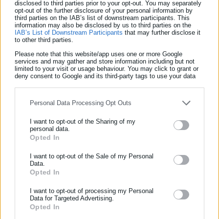
disclosed to third parties prior to your opt-out. You may separately
τουρκική θρασύτητα».
opt-out of the further disclosure of your personal information by
third parties on the IAB’s list of downstream participants. This
information may also be disclosed by us to third parties on the
«Οι συνθήκες περί φιλίας, οι υποκλίσεις, το καλώδιο στην
IAB’s List of Downstream Participants
that may further disclose it
Κάσο που το πήρε η θάλασσα, είναι η επιτομή μιας χώρας σε
to other third parties.
υποχώρηση» τόνισε και διερωτήθηκε αν με τις πρόσφατες
Please note that this website/app uses one or more Google
services and may gather and store information including but not
δηλώσεις του ο υπουργός Εξωτερικών Γιώργος Γεραπετρίτης
limited to your visit or usage behaviour. You may click to grant or
deny consent to Google and its third-party tags to use your data
προσχώρησε «σε αυτό που μας έλεγε εμάς ‘επαγγελματίες
for below specified purposes in below Google consent section.
ανησυχούντες’».
Personal Data Processing Opt Outs
«Η Ελλάδα πρέπει να κινηθεί σε όλα τα διεθνή φόρα πριν η
Τουρκία νομοθετήσει. Πρέπει να προλάβουμε πριν να είναι
I want to opt-out of the Sharing of my
personal data.
αργά. Οφείλουμε να πάρουμε πρωτοβουλίες ειδικά στην
Opted In
ΕΓΓΡΑΦΗ NEWSLETTER
Ε.Ε., να καταστεί σαφής η αποφασιστικότητά μας, να
απειλήσουμε ακόμη και με αλλαγή στάσης σε σειρά
Ενημερωθείτε πρώτοι για ειδήσεις και θέματα από το χώρο της
I want to opt-out of the Sale of my Personal
Data.
Αυτοδιοίκησης, της δημόσιας διοίκησης, της εργασίας, της
ζητημάτων τώρα και όχι μετά» τόνισε.
Opted In
ασφάλισης αλλά και γενικότερης επικαιρότητας από την Ελλάδα
και όλο τον κόσμο!
I want to opt-out of processing my Personal
Data for Targeted Advertising.
Opted In
Συμπλήρωσε όνομα