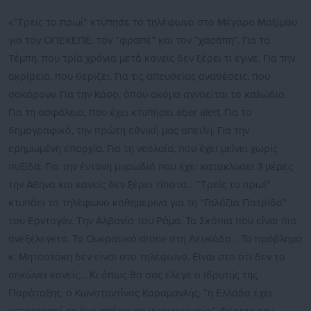
«“Τρεις το πρωί” κτύπησε το τηλέφωνο στο Μέγαρο Μαξίμου
για τον ΟΠΕΚΕΠΕ, τον “φραπέ” και τον “χασάπη”. Για τα
Τέμπη, που τρία χρόνια μετά κανείς δεν ξέρει τι έγινε. Για την
ακρίβεια, που θερίζει. Για τις απευθείας αναθέσεις, που
σοκάρουν. Για την Κάσο, όπου ακόμα αγνοείται το καλώδιο.
Για τη ασφάλεια, που έχει κτυπήσει aber alert. Για το
δημογραφικό, την πρώτη εθνική μας απειλή. Για την
ερημωμένη επαρχία. Για τη νεολαία, που έχει μείνει χωρίς
πυξίδα. Για την έντονη μυρωδιά που έχει κατακλύσει 3 μέρες
την Αθήνα και κανείς δεν ξέρει τίποτα… “Τρείς το πρωί”
κτυπάει το τηλέφωνο καθημερινά για τη “Γαλάζια Πατρίδα”
του Ερντογάν. Την Αλβανία του Ράμα. Τα Σκόπια που είναι πια
ανεξέλεγκτα. Το Ουκρανικό drone στη Λευκάδα… Το πρόβλημα
κ. Μητσοτάκη δεν είναι στο τηλέφωνο. Είναι στο ότι δεν το
σηκώνει κανείς… Κι όπως θα σας έλεγε ο ιδρυτής της
Παράταξης, ο Κωνσταντίνος Καραμανλής, “η Ελλάδα έχει