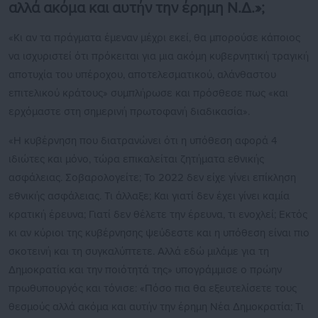
αλλά ακόμα και αυτήν την έρημη Ν.Δ.»;
«Κι αν τα πράγματα έμεναν μέχρι εκεί, θα μπορούσε κάποιος
να ισχυριστεί ότι πρόκειται για μια ακόμη κυβερνητική τραγική
αποτυχία του υπέροχου, αποτελεσματικού, αλάνθαστου
επιτελικού κράτους» συμπλήρωσε και πρόσθεσε πως «και
ερχόμαστε στη σημερινή πρωτοφανή διαδικασία».
«Η κυβέρνηση που διατρανώνει ότι η υπόθεση αφορά 4
ιδιώτες και μόνο, τώρα επικαλείται ζητήματα εθνικής
ασφάλειας. Σοβαρολογείτε; Το 2022 δεν είχε γίνει επίκληση
εθνικής ασφάλειας. Τι άλλαξε; Και γιατί δεν έχει γίνει καμία
κρατική έρευνα; Γιατί δεν θέλετε την έρευνα, τι ενοχλεί; Εκτός
κι αν κύριοι της κυβέρνησης ψεύδεστε και η υπόθεση είναι πιο
σκοτεινή και τη συγκαλύπτετε. Αλλά εδώ μιλάμε για τη
Δημοκρατία και την ποιότητά της» υπογράμμισε ο πρώην
πρωθυπουργός και τόνισε: «Πόσο πια θα εξευτελίσετε τους
θεσμούς αλλά ακόμα και αυτήν την έρημη Νέα Δημοκρατία; Τι