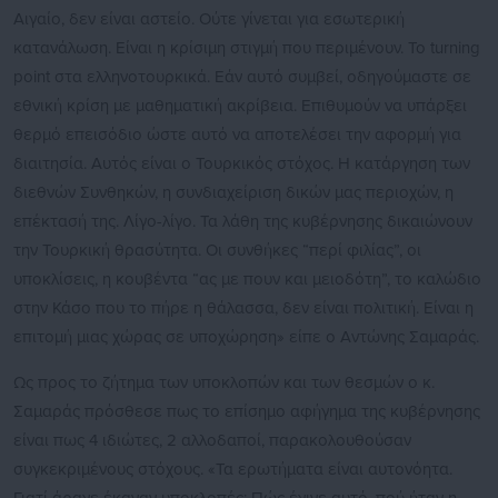
Αιγαίο, δεν είναι αστείο. Ούτε γίνεται για εσωτερική
κατανάλωση. Είναι η κρίσιμη στιγμή που περιμένουν. Το turning
point στα ελληνοτουρκικά. Εάν αυτό συμβεί, οδηγούμαστε σε
εθνική κρίση με μαθηματική ακρίβεια. Επιθυμούν να υπάρξει
θερμό επεισόδιο ώστε αυτό να αποτελέσει την αφορμή για
διαιτησία. Αυτός είναι ο Τουρκικός στόχος. Η κατάργηση των
διεθνών Συνθηκών, η συνδιαχείριση δικών μας περιοχών, η
επέκτασή της. Λίγο-λίγο. Τα λάθη της κυβέρνησης δικαιώνουν
την Τουρκική θρασύτητα. Οι συνθήκες “περί φιλίας”, οι
υποκλίσεις, η κουβέντα “ας με πουν και μειοδότη”, το καλώδιο
στην Κάσο που το πήρε η θάλασσα, δεν είναι πολιτική. Είναι η
επιτομή μιας χώρας σε υποχώρηση» είπε ο Αντώνης Σαμαράς.
Ως προς το ζήτημα των υποκλοπών και των θεσμών ο κ.
Σαμαράς πρόσθεσε πως το επίσημο αφήγημα της κυβέρνησης
είναι πως 4 ιδιώτες, 2 αλλοδαποί, παρακολουθούσαν
συγκεκριμένους στόχους. «Τα ερωτήματα είναι αυτονόητα.