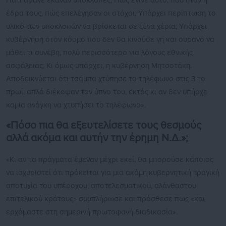
Γιατί άραγε έκαναν υποκλοπές; Πώς έγινε αυτό, πού ήταν η
έδρα τους, πώς επελέγησαν οι στόχοι; Υπάρχει περίπτωση το
υλικό των υποκλοπών να βρίσκεται σε ξένα χέρια; Υπάρχει
κυβέρνηση στον κόσμο που δεν θα κινούσε γη και ουρανό να
μάθει τι συνέβη, πολύ περισσότερο για λόγους εθνικής
ασφάλειας; Κι όμως υπάρχει, η κυβέρνηση Μητσοτάκη.
Αποδεικνύεται ότι τσάμπα χτύπησε το τηλέφωνο στις 3 το
πρωί, απλά διέκοψαν τον ύπνο του, εκτός κι αν δεν υπήρχε
καμία ανάγκη να χτυπήσει το τηλέφωνο».
«Πόσο πια θα εξευτελίσετε τους θεσμούς
αλλά ακόμα και αυτήν την έρημη Ν.Δ.»;
«Κι αν τα πράγματα έμεναν μέχρι εκεί, θα μπορούσε κάποιος
να ισχυριστεί ότι πρόκειται για μια ακόμη κυβερνητική τραγική
αποτυχία του υπέροχου, αποτελεσματικού, αλάνθαστου
επιτελικού κράτους» συμπλήρωσε και πρόσθεσε πως «και
ερχόμαστε στη σημερινή πρωτοφανή διαδικασία».