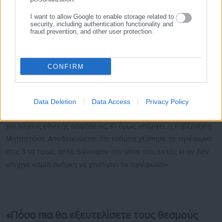
το είπαν 3 το πρωί τι έκανε;».
I want to allow Google to enable storage related to
Ο κ. Σαμαράς πρόσθεσε πως το επίσημο αφήγημα της
security, including authentication functionality and
fraud prevention, and other user protection.
κυβέρνησης είναι πως 4 ιδιώτες, 2 αλλοδαποί,
παρακολουθούσαν συγκεκριμένους στόχους. «Τα ερωτήματα
είναι αυτονόητα. Γιατί άραγε έκαναν υποκλοπές; Πώς έγινε
CONFIRM
αυτό, πού ήταν η έδρα τους, πώς επελέγησαν οι στόχοι;
Υπάρχει περίπτωση το υλικό των υποκλοπών να βρίσκεται σε
ξένα χέρια; Υπάρχει κυβέρνηση στον κόσμο που δεν θα
Data Deletion
Data Access
Privacy Policy
κινούσε γη και ουρανό να μάθει τι συνέβη, πολύ περισσότερο
για λόγους εθνικής ασφάλειας; Κι όμως υπάρχει, η κυβέρνηση
Μητσοτάκη. Αποδεικνύεται ότι τσάμπα χτύπησε το τηλέφωνο
στις 3 το πρωί, απλά διέκοψαν τον ύπνο του, εκτός κι αν δεν
υπήρχε καμία ανάγκη να χτυπήσει το τηλέφωνο».
«Πόσο πια θα εξευτελίσετε τους θεσμούς