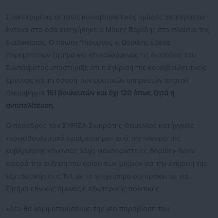
Συγκεκριμένα, οι τρεις κοινοβουλετικές ομάδες αντέδρασαν
έντονα στα όσα εισηγήθηκε ο Μάκης Βορίδης στο πλαίσιο της
διαδικασίας. Ο πρώην Υπουργός κ. Βορίδης έθεσε
παρεμπίπτων ζήτημα και επικαλούμενος τις διατάξεις του
Συντάγματος υποστήριξε ότι η έγκριση της κοινοβουλευτικής
έρευνας για τη δράση των μυστικών υπηρεσιών απαιτεί
πλειοψηφία
151 βουλευτών και όχι 120 όπως ζητά η
αντιπολίτευση.
Ο πρόεδρος του ΣΥΡΙΖΑ Σωκράτης Φάμελλος κατήγγειλε
«κοινοβουλευτικό πραξικόπημα» από την πλευρά της
κυβέρνησης κάνοντας λόγο για«σοφιστείες Βορίδη» όσον
αφορά την αύξηση του ορίου των ψήφων για την έγκριση της
εξεταστικής στις 151, με το επιχείρημα ότι πρόκειται για
ζήτημα εθνικής άμυνας ή εξωτερικής πολιτικής.
«Δεν θα νομιμοποιήσουμε την νέα παραβίαση του