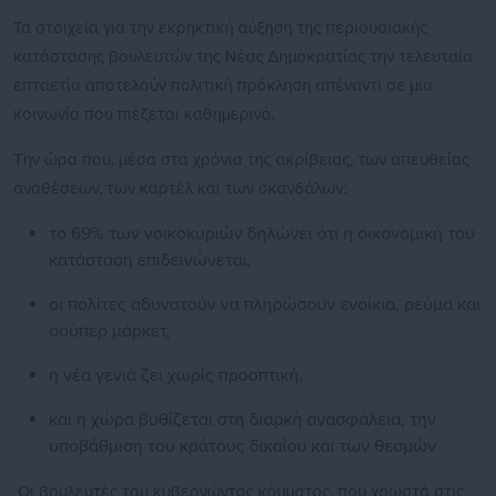
Τα στοιχεία για την εκρηκτική αύξηση της περιουσιακής
κατάστασης βουλευτών της Νέας Δημοκρατίας την τελευταία
επταετία αποτελούν πολιτική πρόκληση απέναντι σε μια
κοινωνία που πιέζεται καθημερινά.
Την ώρα που, μέσα στα χρόνια της ακρίβειας, των απευθείας
αναθέσεων, των καρτέλ και των σκανδάλων:
το 69% των νοικοκυριών δηλώνει ότι η οικονομική του
κατάσταση επιδεινώνεται,
⁠οι πολίτες αδυνατούν να πληρώσουν ενοίκια, ρεύμα και
σούπερ μάρκετ,
⁠η νέα γενιά ζει χωρίς προοπτική,
⁠και η χώρα βυθίζεται στη διαρκή ανασφάλεια, την
υποβάθμιση του κράτους δικαίου και των θεσμών
Οι βουλευτές του κυβερνώντος κόμματος, που χρωστά στις