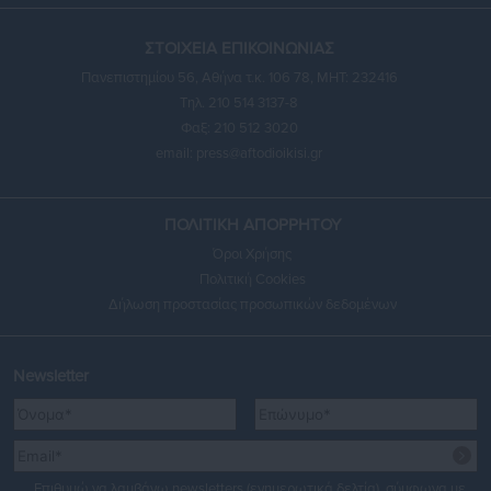
ΣΤΟΙΧΕΙΑ ΕΠΙΚΟΙΝΩΝΙΑΣ
Πανεπιστημίου 56, Αθήνα τ.κ. 106 78, ΜΗΤ: 232416
Τηλ. 210 514 3137-8
Φαξ: 210 512 3020
email:
press@aftodioikisi.gr
ΠΟΛΙΤΙΚΗ ΑΠΟΡΡΗΤΟΥ
Όροι Χρήσης
Πολιτική Cookies
Δήλωση προστασίας προσωπικών δεδομένων
Newsletter
Επιθυμώ να λαμβάνω newsletters (ενημερωτικά δελτία), σύμφωνα με