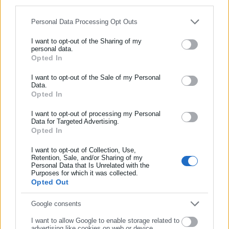
for below specified purposes in below Google consent section.
Personal Data Processing Opt Outs
I want to opt-out of the Sharing of my
Πρόκειται για μια κυβέρνηση που μοίρασε δημόσιο χρήμα
personal data.
στους ημέτερους, μετέτρεψε το κράτος σε μηχανισμό
Opted In
ΕΓΓΡΑΦΗ NEWSLETTER
εξυπηρετήσεων, λεηλάτησε ευρωπαϊκούς πόρους,
Ενημερωθείτε πρώτοι για ειδήσεις και θέματα από το χώρο της
I want to opt-out of the Sale of my Personal
προστάτευσε καρτέλ και εγκατέστησε μια νέα ολιγαρχία γύρω
Data.
Αυτοδιοίκησης, της δημόσιας διοίκησης, της εργασίας, της
Opted In
από το Μαξίμου.
ασφάλισης αλλά και γενικότερης επικαιρότητας από την Ελλάδα
και όλο τον κόσμο!
I want to opt-out of processing my Personal
Μόνο μια προοδευτική κυβέρνηση θα δώσει διέξοδο υπέρ
Data for Targeted Advertising.
Opted In
των πολλών.
Συμπλήρωσε όνομα
I want to opt-out of Collection, Use,
Retention, Sale, and/or Sharing of my
Personal Data that Is Unrelated with the
Συμπλήρωσε επώνυμο
Purposes for which it was collected.
Opted Out
Συμπλήρωσε email
Google consents
I want to allow Google to enable storage related to
advertising like cookies on web or device