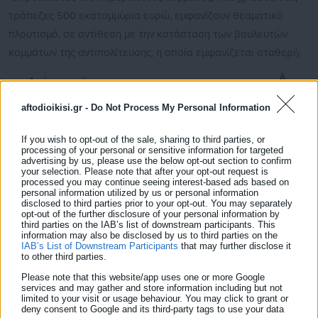
τράπεζες 500 εκατομμύρια ευρώ, εμφανίζουν θεαματικό
πλουτισμό, σε αντίθεση με την κατάσταση των βουλευτών
κομμάτων της αντιπολίτευσης, η οποία εμφανίζεται σταθερή.
Δείτε ακόμη:
Μητσοτάκης για χωροταξικό τουρισμού:
aftodioikisi.gr -
Do Not Process My Personal Information
«Φρένο σε κάποιους προορισμούς, γκάζι σε
άλλους»
If you wish to opt-out of the sale, sharing to third parties, or
processing of your personal or sensitive information for targeted
advertising by us, please use the below opt-out section to confirm
Τσίπρας: «Κλείδωσε» η ώρα και ο τόπος της
your selection. Please note that after your opt-out request is
processed you may continue seeing interest-based ads based on
ανακοίνωσης του κόμματος
personal information utilized by us or personal information
disclosed to third parties prior to your opt-out. You may separately
opt-out of the further disclosure of your personal information by
third parties on the IAB’s list of downstream participants. This
information may also be disclosed by us to third parties on the
Αυτή είναι η πραγματική εικόνα της «ανάπτυξης» του κ.
IAB’s List of Downstream Participants
that may further disclose it
to other third parties.
Μητσοτάκη: η κοινωνία να στενάζει και ένα κλειστό γαλάζιο
σύστημα εξουσίας να πλουτίζει προκλητικά πάνω στα ερείπια
Please note that this website/app uses one or more Google
services and may gather and store information including but not
της κοινωνικής πλειοψηφίας.
limited to your visit or usage behaviour. You may click to grant or
deny consent to Google and its third-party tags to use your data