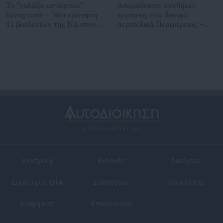
Το “γαλάζιο αντάρτικο”
Απαράδεκτες συνθήκες
ξαναχτυπά – Νέα ερώτηση
εργασίας στα δασικά
11 βουλευτών της ΝΔ στον
περιπολικά Περιφέρειας –
Υπ. Ενέργειας για το κόστος
Άμεσος κίνδυνος
της ενέργειας
Κεντρική
Εκλογές
Διαύγεια
Ευρετήριο ΟΤΑ
Σύνδεσμοι
Ταυτότητα
Διαφήμιση
Επικοινωνία