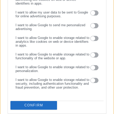
identifiers in apps.
I want to allow my user data to be sent to Google
Aftodioikisi News
for online advertising purposes.
ΣΥΝΕΧΙΣΤΕ ΣΤΟ WEBSITE
Η aftodioikisi.gr είναι η βασική Διαδικτυακή πύλη για τους
I want to allow Google to send me personalized
ΟΤΑ, το Δημόσιο και την Εργασία στην Ελλάδα,
advertising.
ΕΓΓΡΑΦΗ
λειτουργώντας από τον Απρίλιο του 2008 ως πηγή έγκυρης
I want to allow Google to enable storage related to
και συνεχούς ροής ενημέρωσης με ειδήσεις και θέματα από
analytics like cookies on web or device identifiers
το χώρο της Αυτοδιοίκησης, της Δημόσιας Διοίκησης, της
in apps.
Εργασίας, της Ασφάλισης αλλά και γενικότερης
Περισσότερα
I want to allow Google to enable storage related to
επικαιρότητας από την Ελλάδα και όλο τον κόσμο. Τον Μάιο
functionality of the website or app.
του 2010, μόλις δύο χρόνια μετά την έναρξη της λειτουργίας
Tags:
ΒΟΥΛΕΥΤΕΣ,
ΝΕΑ ΔΗΜΟΚΡΑΤΙΑ,
ΠΛΟΥΤΙΣΜΟΣ,
ΣΥΡΙΖΑ
I want to allow Google to enable storage related to
της τιμήθηκε με το δημοσιογραφικό Βραβείο Μπότση.
personalization.
Παράλληλα, αποτελεί κόμβο αμφίδρομης επικοινωνίας
μεταξύ πολιτικών, αιρετών της Αυτοδιοίκησης αλλά και
I want to allow Google to enable storage related to
security, including authentication functionality and
Τελευταία νέα
Δημοφιλή
επιχειρηματιών με τους πολίτες και τους εργαζόμενους στο
fraud prevention, and other user protection.
Όλα τα νέα
δημόσιο και ιδιωτικό τομέα, ενώ λειτουργεί ως δίαυλος
διαδραστικής ενημέρωσης και επικοινωνίας μεταξύ της
Περιφέρειας και του Κέντρου. Καθημερινά δέχεται
CONFIRM
εκατοντάδες χιλιάδες επισκέψεις από εργαζόμενους στο
Προτεινόμενα άρθρα