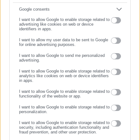
Δείτε ακόμη:
Συμπλήρωσε email
Google consents
Η Μεβγάλ αναζητά νέο προσωπικό (λίστα)
I want to allow Google to enable storage related to
advertising like cookies on web or device
ΑΣΕΠ: Έρχονται 6 νέες προκηρύξεις για
identifiers in apps.
μόνιμες θέσεις (λίστα)
I want to allow my user data to be sent to Google
for online advertising purposes.
ΣΥΝΕΧΙΣΤΕ ΣΤΟ WEBSITE
I want to allow Google to send me personalized
advertising.
ΕΓΓΡΑΦΗ
I want to allow Google to enable storage related to
analytics like cookies on web or device identifiers
Βέττα Καλλιόπη
in apps.
Γαβρήλος Γεώργιος
I want to allow Google to enable storage related to
functionality of the website or app.
Γιαννούλης Χρήστος
I want to allow Google to enable storage related to
personalization.
Δούρου Ειρήνη (Ρένα)
I want to allow Google to enable storage related to
security, including authentication functionality and
Ζαμπάρας Μιλτιάδης
fraud prevention, and other user protection.