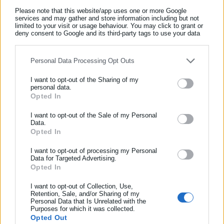
Δ’ των προκηρύξεων 1ΕΑ/2025, 2ΕΑ/2025 και
Please note that this website/app uses one or more Google
3ΕΑ/2025;
services and may gather and store information including but not
limited to your visit or usage behaviour. You may click to grant or
Προτίθενται να εκδώσουν διευκρινιστική εγκύκλιο ή
deny consent to Google and its third-party tags to use your data
απόφαση που να αποσαφηνίζει τα αποδεικτικά τέκνων
for below specified purposes in below Google consent section.
και επιμέλειας σε αντίστοιχες μελλοντικές
Personal Data Processing Opt Outs
προκηρύξεις, ώστε να αποτραπούν φαινόμενα άνισης
μεταχείρισης και παρερμηνειών;
I want to opt-out of the Sharing of my
personal data.
Θα υπάρξει νομοθετική πρωτοβουλία για την
Opted In
ΕΓΓΡΑΦΗ NEWSLETTER
επικαιροποίηση και σαφή οριοθέτηση των αποδεκτών
τεκμηρίων επιμέλειας στις περιπτώσεις συνεπιμέλειας
Ενημερωθείτε πρώτοι για ειδήσεις και θέματα από το χώρο της
I want to opt-out of the Sale of my Personal
Data.
ή μονογονεϊκότητας;
Αυτοδιοίκησης, της δημόσιας διοίκησης, της εργασίας, της
Opted In
ασφάλισης αλλά και γενικότερης επικαιρότητας από την Ελλάδα
Οι Ερωτώντες/ώσες Βουλευτές
και όλο τον κόσμο!
I want to opt-out of processing my Personal
Data for Targeted Advertising.
Τσαπανίδου Παρθένα (Πόπη)
Opted In
Συμπλήρωσε όνομα
I want to opt-out of Collection, Use,
Πολάκης Παύλος
Retention, Sale, and/or Sharing of my
Personal Data that Is Unrelated with the
Συμπλήρωσε επώνυμο
Καλαματιανός Διονύσιος – Χαράλαμπος
Purposes for which it was collected.
Opted Out