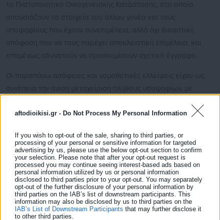
το Πιστοποιητικό Οικογενειακής Κατάστασης, στο οποίο
απουσιάζουν τα στοιχεία του άλλου γονέα και τους
υποψηφίους που έχουν συνεπιμέλεια, αλλά όχι δικαστική
απόφαση που να τους παρέχει αποκλειστική επιμέλεια, και
επομένως αδυνατούν να προσκομίσουν σχετικό έγγραφο.
Οι παραπάνω ασάφειες και νομοθετικές ελλείψεις είχαν ως
συνέπεια την άνιση μεταχείριση πλήθους υποψηφίων, με
σοβαρό αντίκτυπο στη μοριοδότηση και στη σειρά κατάταξης
aftodioikisi.gr -
Do Not Process My Personal Information
τους, θέτοντας σε κίνδυνο την πιθανότητα πρόσληψής τους.
Με βάση τα παραπάνω,
If you wish to opt-out of the sale, sharing to third parties, or
processing of your personal or sensitive information for targeted
advertising by us, please use the below opt-out section to confirm
Ερωτώνται οι αρμόδιοι Υπουργοί
your selection. Please note that after your opt-out request is
processed you may continue seeing interest-based ads based on
personal information utilized by us or personal information
Σε ποιες ενέργειες προτίθενται, κατ’ αρμοδιότητα, να
disclosed to third parties prior to your opt-out. You may separately
προβούν για την επανεξέταση
των φακέλων
opt-out of the further disclosure of your personal information by
third parties on the IAB’s list of downstream participants. This
υποψηφίων που αποκλείστηκαν από τη μοριοδότηση
information may also be disclosed by us to third parties on the
για ύπαρξη τέκνων λόγω της ασάφειας στο Παράρτημα
IAB’s List of Downstream Participants
that may further disclose it
to other third parties.