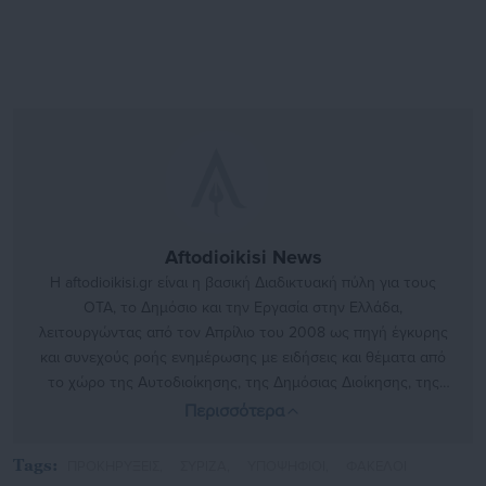
Aftodioikisi News
Η aftodioikisi.gr είναι η βασική Διαδικτυακή πύλη για τους
ΟΤΑ, το Δημόσιο και την Εργασία στην Ελλάδα,
λειτουργώντας από τον Απρίλιο του 2008 ως πηγή έγκυρης
και συνεχούς ροής ενημέρωσης με ειδήσεις και θέματα από
το χώρο της Αυτοδιοίκησης, της Δημόσιας Διοίκησης, της
Εργασίας, της Ασφάλισης αλλά και γενικότερης
Περισσότερα
επικαιρότητας από την Ελλάδα και όλο τον κόσμο. Τον Μάιο
του 2010, μόλις δύο χρόνια μετά την έναρξη της λειτουργίας
Tags:
ΠΡΟΚΗΡΥΞΕΙΣ,
ΣΥΡΙΖΑ,
ΥΠΟΨΗΦΙΟΙ,
ΦΑΚΕΛΟΙ
της τιμήθηκε με το δημοσιογραφικό Βραβείο Μπότση.