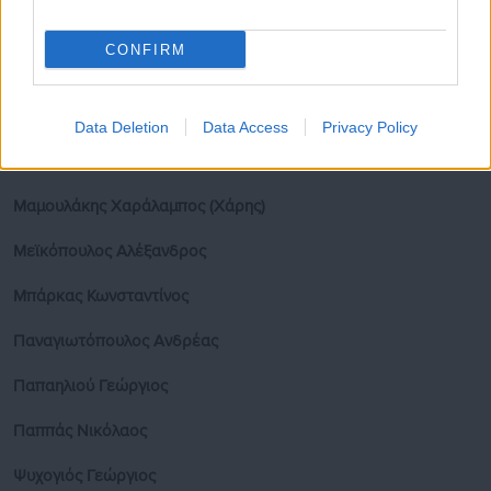
Κασιμάτη Ειρήνη (Νίνα)
Κοντοτόλη Μαρίνα
CONFIRM
Νοτοπούλου Αικατερίνη
Data Deletion
Data Access
Privacy Policy
Μαμουλάκης Χαράλαμπος (Χάρης)
Μεϊκόπουλος Αλέξανδρος
Μπάρκας Κωνσταντίνος
Παναγιωτόπουλος Ανδρέας
Παπαηλιού Γεώργιος
Παππάς Νικόλαος
Ψυχογιός Γεώργιος