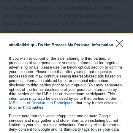
κτηνοτρόφους τη δυνατότητα να αναπληρώσουν το εισόδημά
τους έως ότου μπορέσουν να ανασυστήσουν τα κοπάδια
τους». Πρόσθεσε ότι θα είναι συμπληρωματικά χρήματα που
θα ανασυρθούν από τον Κρατικό Προϋπολογισμό και
συγκεκριμένες ανακοινώσεις θα γίνουν τις επόμενες μέρες.
«Εάν τα ΕΛΤΑ δεν προχωρήσουν σε μία διαδικασία
aftodioikisi.gr -
Do Not Process My Personal Information
εξυγίανσης, θα κλείσουν προς όφελος των ιδιωτικών
If you wish to opt-out of the sale, sharing to third parties, or
συμφερόντων»
processing of your personal or sensitive information for targeted
advertising by us, please use the below opt-out section to confirm
Δείτε ακόμη:
your selection. Please note that after your opt-out request is
processed you may continue seeing interest-based ads based on
Συνάντηση Μητσοτάκη-Νόβακ Τζόκοβιτς - Τι
personal information utilized by us or personal information
disclosed to third parties prior to your opt-out. You may separately
συζήτησαν οι δύο άνδρες
opt-out of the further disclosure of your personal information by
third parties on the IAB’s list of downstream participants. This
information may also be disclosed by us to third parties on the
Μητσοτάκης: Κάλπες το 2027 - Δεν θα αλλάξει
IAB’s List of Downstream Participants
that may further disclose it
ο εκλογικός νόμος
to other third parties.
Please note that this website/app uses one or more Google
services and may gather and store information including but not
limited to your visit or usage behaviour. You may click to grant or
deny consent to Google and its third-party tags to use your data