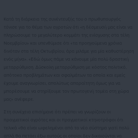
Κατά τη διάρκεια της συνέντευξής του ο πρωθυπουργός
τόνισε για το θέμα των αγροτών ότι «η δέσμευσή μας είναι να
πληρώσουμε το μεγαλύτερο κομμάτι της ενίσχυσης στα τέλη
Νοεμβρίου» και υπενθύμισε ότι «τα προηγούμενα χρόνια
δινόταν στα τέλη Οκτωβρίου, άρα μιλάμε για μία καθυστέρηση
ενός μήνα». «Εδώ όμως πάμε να κάνουμε μία πολύ δραστική
μεταρρύθμιση. Δύσκολη μεταρρύθμιση με κόστος πολιτικό,
απότοκο προβλημάτων και σφαλμάτων τα οποία και εμείς
έχουμε αναγνωρίσει, απολύτως απαραίτητη όμως για να
μπορέσουμε να στηρίξουμε τον πρωτογενή τομέα στη χώρα
μας» ανέφερε.
Στη συνέχεια επισήμανε ότι πρέπει να γνωρίζουν οι
πραγματικοί αγρότες και οι πραγματικοί κτηνοτρόφοι ότι
τελικά «θα είναι ωφελημένοι από το νέο σύστημα γιατί πολύ
απλά θα πετάει έξω αυτούς οι οποίοι δεν δικαιούνται να