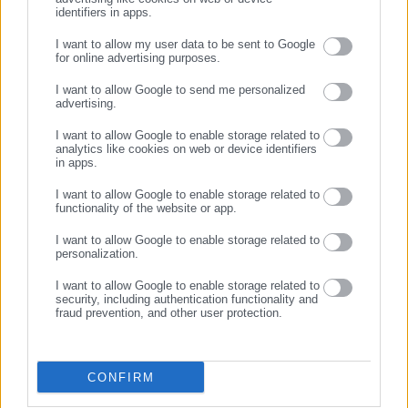
σε μία λύση η οποία και θα αναγνωρίζει την ανάγκη
identifiers in apps.
συρρίκνωσης του δικτύου αλλά ταυτόχρονα θα παρέχει και
I want to allow my user data to be sent to Google
εναλλακτικές λύσεις ώστε κανένας δήμος να μη βρίσκεται
for online advertising purposes.
ΣΥΝΕΧΙΣΤΕ ΣΤΟ WEBSITE
χωρίς σημείο εξυπηρέτησης και να μην αισθάνονται οι πολίτες
I want to allow Google to send me personalized
της περιφέρειας -αυτοί οι λίγοι οι οποίοι ενδεχομένως μπορεί
advertising.
ΕΓΓΡΑΦΗ
να αναζητούν ακόμη τις υπηρεσίες του φυσικού δικτύου
I want to allow Google to enable storage related to
analytics like cookies on web or device identifiers
διανομής των ΕΛΤΑ- ότι καθ’ οιονδήποτε τρόπο είναι
in apps.
παραμελημένοι από το κεντρικό κράτος».
I want to allow Google to enable storage related to
functionality of the website or app.
Υπογράμμισε επίσης ότι υπάρχουν τεχνικά ζητήματα στην
πρόταση για παρουσία στα ΚΕΠ καθώς τα ΕΛΤΑ δεν μπορούν
I want to allow Google to enable storage related to
personalization.
να πάρουν κρατική ενίσχυση. Είπε ότι πρέπει να ληφθούν
υπόψη και οι ιδιαιτερότητες της ευρωπαϊκής νομοθεσίας, ότι
I want to allow Google to enable storage related to
security, including authentication functionality and
υπάρχουν δυνατότητες να φιλοξενηθούν καταστήματα των
fraud prevention, and other user protection.
ΕΛΤΑ και σε άλλους χώρους. «Από τη μια πρέπει να πούμε
στους πολίτες ότι τα ΕΛΤΑ πρέπει να εξυγιανθούν, από την
άλλη πιστεύω ότι αυτή η άσκηση της συνεννόησης και της
CONFIRM
διαβούλευσης με τις τοπικές κοινωνίες, κατάστημα –