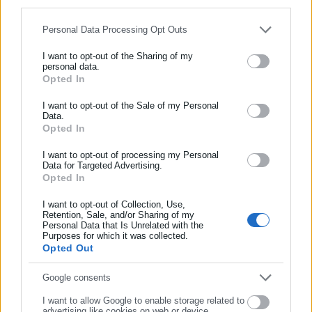
for below specified purposes in below Google consent section.
Personal Data Processing Opt Outs
Ερωτηθείς για το θέμα των ΕΛΤΑ ο πρωθυπουργός τόνισε
πως είναι δεδομένο ότι εάν τα ΕΛΤΑ δεν προχωρήσουν σε μία
I want to opt-out of the Sharing of my
personal data.
διαδικασία εξυγίανσης, θα αναγκαστούν να χρεωκοπήσουν και
Opted In
ΕΓΓΡΑΦΗ NEWSLETTER
να κλείσουν προς όφελος των ιδιωτικών συμφερόντων. «Αυτοί
Ενημερωθείτε πρώτοι για ειδήσεις και θέματα από το χώρο της
I want to opt-out of the Sale of my Personal
λοιπόν οι οποίοι αντιπαλεύουν το σχέδιο εξυγίανσης των ΕΛΤΑ
Data.
Αυτοδιοίκησης, της δημόσιας διοίκησης, της εργασίας, της
ουσιαστικά συντάσσονται με τα ιδιωτικά συμφέροντα»
Opted In
ασφάλισης αλλά και γενικότερης επικαιρότητας από την Ελλάδα
πρόσθεσε.
και όλο τον κόσμο!
I want to opt-out of processing my Personal
Data for Targeted Advertising.
Τόνισε ταυτόχρονα ότι έχει αλλάξει η φύση της ταχυδρομικής
Opted In
Συμπλήρωσε όνομα
δραστηριότητας, οπότε, όπως είπε, πρέπει να υπάρξει
I want to opt-out of Collection, Use,
εξυγίανση του δικτύου των ΕΛΤΑ που πρέπει όμως να λάβει
Retention, Sale, and/or Sharing of my
Personal Data that Is Unrelated with the
Συμπλήρωσε επώνυμο
υπόψη τοπικές ιδιαιτερότητες, τη δυνατότητα εξυπηρέτησης
Purposes for which it was collected.
με εναλλακτικούς τρόπους σημείων τα οποία βρίσκονται στην
Opted Out
περιφέρεια. Σύμφωνα με τον κ. Μητσοτάκη, «ακριβώς αυτήν
Συμπλήρωσε email
Google consents
την άσκηση κάνει τώρα το υπουργείο Οικονομικών μαζί με το
Υπερταμείο και εντός των επόμενων μηνών θα καταλήξουμε
I want to allow Google to enable storage related to
advertising like cookies on web or device