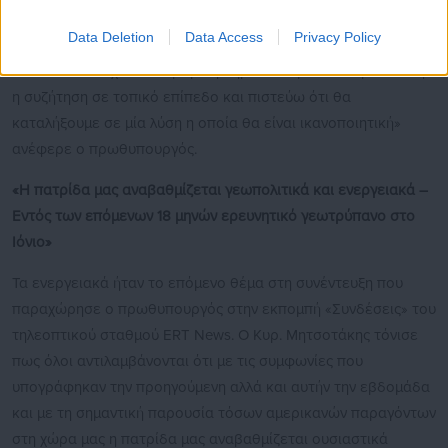
κατάστημα πρέπει να γίνει και όλη αυτή η συζήτηση κατέδειξε
Data Deletion
Data Access
Privacy Policy
την αναγκαιότητα να είχε γίνει ενδεχομένως νωρίτερα αλλά
αυτό πια δεν έχει τόσο μεγάλη σημασία. Πρέπει να γίνει αυτή
η συζήτηση σε τοπικό επίπεδο και πιστεύω ότι θα
καταλήξουμε σε μία λύση η οποία θα είναι ικανοποιητική»
ανέφερε ο πρωθυπουργός.
«Η πατρίδα μας αναβαθμίζεται γεωπολιτικά και ενεργειακά –
Εντός των επόμενων 18 μηνών ερευνητικό γεωτρύπανο στο
Ιόνιο»
Τα ενεργειακά ήταν το επόμενο θέμα στη συνέντευξη που
παραχώρησε ο πρωθυπουργός στην εκπομπή «Συνδέσεις» του
τηλεοπτικού σταθμού ERT News. Ο Κυρ. Μητσοτάκης τόνισε
πως όλοι αντιλαμβάνονται ότι με τις συμφωνίες που
υπογράφηκαν την προηγούμενη αλλά και αυτήν την εβδομάδα
και με τη σημαντική παρουσία τόσων αμερικανών παραγόντων
στη χώρα μας η πατρίδα μας αναβαθμίζεται ουσιαστικά