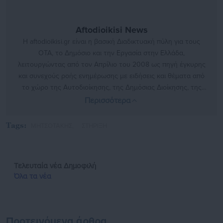
Aftodioikisi News
Η aftodioikisi.gr είναι η βασική Διαδικτυακή πύλη για τους
ΟΤΑ, το Δημόσιο και την Εργασία στην Ελλάδα,
λειτουργώντας από τον Απρίλιο του 2008 ως πηγή έγκυρης
και συνεχούς ροής ενημέρωσης με ειδήσεις και θέματα από
το χώρο της Αυτοδιοίκησης, της Δημόσιας Διοίκησης, της
Εργασίας, της Ασφάλισης αλλά και γενικότερης
Περισσότερα
επικαιρότητας από την Ελλάδα και όλο τον κόσμο. Τον Μάιο
του 2010, μόλις δύο χρόνια μετά την έναρξη της λειτουργίας
Tags:
ΜΗΤΣΟΤΑΚΗΣ,
ΣΤΗΡΙΞΗ
της τιμήθηκε με το δημοσιογραφικό Βραβείο Μπότση.
Παράλληλα, αποτελεί κόμβο αμφίδρομης επικοινωνίας
μεταξύ πολιτικών, αιρετών της Αυτοδιοίκησης αλλά και
Τελευταία νέα
Δημοφιλή
επιχειρηματιών με τους πολίτες και τους εργαζόμενους στο
Όλα τα νέα
δημόσιο και ιδιωτικό τομέα, ενώ λειτουργεί ως δίαυλος
διαδραστικής ενημέρωσης και επικοινωνίας μεταξύ της
Περιφέρειας και του Κέντρου. Καθημερινά δέχεται
εκατοντάδες χιλιάδες επισκέψεις από εργαζόμενους στο
Προτεινόμενα άρθρα