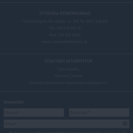
ΣΤΟΙΧΕΙΑ ΕΠΙΚΟΙΝΩΝΙΑΣ
Πανεπιστημίου 56, Αθήνα τ.κ. 106 78, ΜΗΤ: 232416
Τηλ. 210 514 3137-8
Φαξ: 210 512 3020
email:
press@aftodioikisi.gr
ΠΟΛΙΤΙΚΗ ΑΠΟΡΡΗΤΟΥ
Όροι Χρήσης
Πολιτική Cookies
Δήλωση προστασίας προσωπικών δεδομένων
Newsletter
Επιθυμώ να λαμβάνω newsletters (ενημερωτικά δελτία), σύμφωνα με