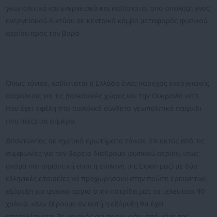
γεωπολιτικά και ενεργειακά και καθίσταται από απόληξη ενός
ενεργειακού δικτύου σε κεντρικό κόμβο μεταφοράς φυσικού
αερίου προς τον βορά.
Όπως τόνισε, καθίσταται η Ελλάδα ένας πάροχος ενεργειακής
ασφάλειας για τις βαλκανικές χώρες και την Ουκρανία κάτι
που έχει οφέλη στο συνολικό σύνθετο γεωπολιτικό παιχνίδι
που παίζεται σήμερα.
Απαντώντας σε σχετικά ερωτήματα τόνισε ότι εκτός από τις
συμφωνίες για τον βόρειο διάδρομο φυσικού αερίου, ίσως
ακόμα πιο σημαντική είναι η επιλογή της Exxon μαζί με δύο
ελληνικές εταιρείες να προχωρήσουν στην πρώτη ερευνητική
εξόρυξη για φυσικό αέριο στην πατρίδα μας τα τελευταία 40
χρόνια. «Δεν ξέρουμε αν αυτή η εξόρυξη θα έχει
αποτελέσματα. Το γεγονός ότι προχωράει από μόνη της