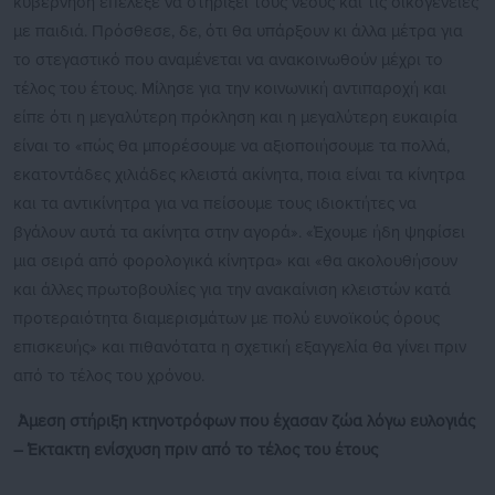
κυβέρνηση επέλεξε να στηρίξει τους νέους και τις οικογένειες
με παιδιά. Πρόσθεσε, δε, ότι θα υπάρξουν κι άλλα μέτρα για
το στεγαστικό που αναμένεται να ανακοινωθούν μέχρι το
τέλος του έτους. Μίλησε για την κοινωνική αντιπαροχή και
είπε ότι η μεγαλύτερη πρόκληση και η μεγαλύτερη ευκαιρία
είναι το «πώς θα μπορέσουμε να αξιοποιήσουμε τα πολλά,
εκατοντάδες χιλιάδες κλειστά ακίνητα, ποια είναι τα κίνητρα
και τα αντικίνητρα για να πείσουμε τους ιδιοκτήτες να
βγάλουν αυτά τα ακίνητα στην αγορά». «Έχουμε ήδη ψηφίσει
μια σειρά από φορολογικά κίνητρα» και «θα ακολουθήσουν
και άλλες πρωτοβουλίες για την ανακαίνιση κλειστών κατά
προτεραιότητα διαμερισμάτων με πολύ ευνοϊκούς όρους
επισκευής» και πιθανότατα η σχετική εξαγγελία θα γίνει πριν
από το τέλος του χρόνου.
Άμεση στήριξη κτηνοτρόφων που έχασαν ζώα λόγω ευλογιάς
– Έκτακτη ενίσχυση πριν από το τέλος του έτους