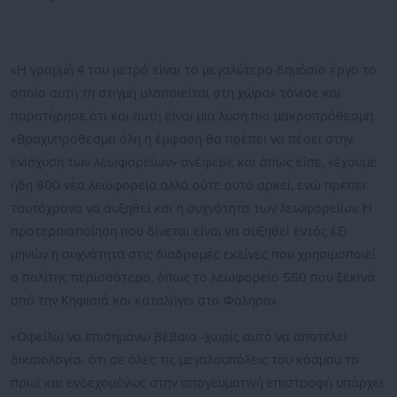
«Η γραμμή 4 του μετρό είναι το μεγαλύτερο δημόσιο έργο το
οποίο αυτή τη στιγμή υλοποιείται στη χώρα» τόνισε και
παρατήρησε ότι και αυτή είναι μια λύση πιο μακροπρόθεσμη.
«Βραχυπρόθεσμα όλη η έμφαση θα πρέπει να πέσει στην
ενίσχυση των λεωφορείων» ανέφερε και όπως είπε, «έχουμε
ήδη 800 νέα λεωφορεία αλλά ούτε αυτό αρκεί, ενώ πρέπει
ταυτόχρονα να αυξηθεί και η συχνότητα των λεωφορείων. Η
προτεραιοποίηση που δίνεται είναι να αυξηθεί εντός έξι
μηνών η συχνότητα στις διαδρομές εκείνες που χρησιμοποιεί
ο πολίτης περισσότερο, όπως το λεωφορείο 550 που ξεκινά
από την Κηφισιά και καταλήγει στο Φάληρο».
«Οφείλω να επισημάνω βέβαια -χωρίς αυτό να αποτελεί
δικαιολογία- ότι σε όλες τις μεγαλουπόλεις του κόσμου το
πρωί και ενδεχομένως στην απογευματινή επιστροφή υπάρχει