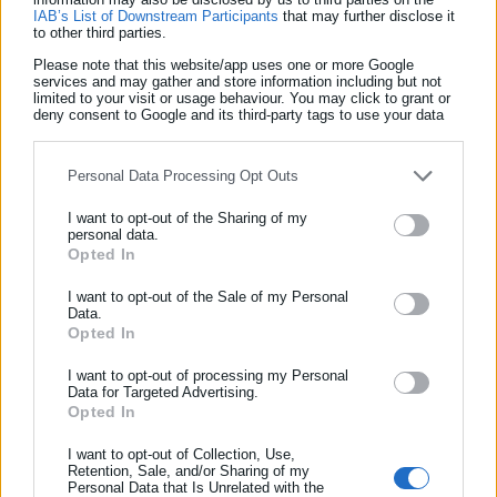
IAB’s List of Downstream Participants
that may further disclose it
όλα»”.
to other third parties.
Please note that this website/app uses one or more Google
services and may gather and store information including but not
limited to your visit or usage behaviour. You may click to grant or
deny consent to Google and its third-party tags to use your data
for below specified purposes in below Google consent section.
Personal Data Processing Opt Outs
I want to opt-out of the Sharing of my
personal data.
Opted In
ΕΓΓΡΑΦΗ NEWSLETTER
Ενημερωθείτε πρώτοι για ειδήσεις και θέματα από το χώρο της
I want to opt-out of the Sale of my Personal
Παναγιώτης Θεοδωρόπουλος
Data.
Αυτοδιοίκησης, της δημόσιας διοίκησης, της εργασίας, της
Ο Παναγιώτης Θεοδωρόπουλος είναι δημοσιογράφος με
Opted In
ασφάλισης αλλά και γενικότερης επικαιρότητας από την Ελλάδα
εξειδίκευση στο πολιτικό ρεπορτάζ και στην κάλυψη
και όλο τον κόσμο!
I want to opt-out of processing my Personal
θεμάτων της τοπικής αυτοδιοίκησης σε ψηφιακά και
Data for Targeted Advertising.
ραδιοφωνικά μέσα. Ξεκίνησε σε ηλικία 22 χρονών ως
Opted In
Συμπλήρωσε όνομα
μαθητευόμενος στην εφημερίδα «Ριζοσπάστης», όπου έμεινε
I want to opt-out of Collection, Use,
για 18 χρόνια καλύπτοντας το κοινωνικό, πολιτικό και
Περισσότερα
Retention, Sale, and/or Sharing of my
κυβερνητικό ρεπορτάζ. Εχει συνεργαστεί με το περιοδικό
Personal Data that Is Unrelated with the
Συμπλήρωσε επώνυμο