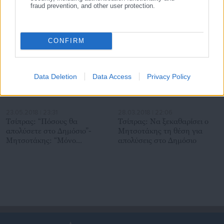
online & σε μηνιαία βάση
φέρνει νέα Υπουργική
fraud prevention, and other user protection.
Απόφαση (ΦΕΚ)
Σχετικά άρθρα
CONFIRM
Data Deletion
Data Access
Privacy Policy
23.05.2018 | 23:31
28.03.2018 | 22:06
Τσίπρας: “Πόσους θα
Τσίπρας: Να ξεκαθαρίσει ο
απολύσετε στο Δημόσιο”-
Μητσοτάκης τη θέση για
Μητσοτάκης: “Μόνο
απολύσεις στο Δημόσιο
συμμάζεμα του κράτους”