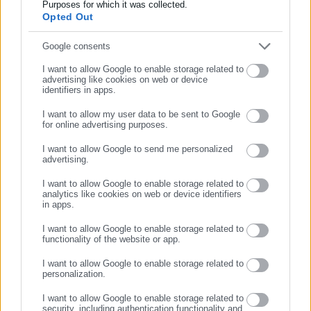
Purposes for which it was collected.
«Unfollow» κάνοντας ερευνητική δημοσιογραφία. Από το
Tags:
dept-A,
ΑΠΟΛΥΣΕΙΣ,
ΔΗΜΟΣΙΟ,
ΜΗΤΣΟΤΑΚΗΣ,
Opted Out
2019 δουλεύει στο ραδιοφωνικό σταθμό Αθήνα 9.84.
ΤΣΙΠΡΑΣ
Εργάζεται στο aftodioikisi.gr από το 2016, ενώ τα τελευταία
Συμπλήρωσε email
Google consents
χρόνια κατέχει τη θέση του Διευθυντή Σύνταξης της
I want to allow Google to enable storage related to
ιστοσελίδας.
https://www.facebook.com/theodoropan
advertising like cookies on web or device
Τελευταία νέα
Δημοφιλή
identifiers in apps.
Όλα τα νέα
I want to allow my user data to be sent to Google
for online advertising purposes.
ΣΥΝΕΧΙΣΤΕ ΣΤΟ WEBSITE
I want to allow Google to send me personalized
Προτεινόμενα άρθρα
advertising.
ΕΓΓΡΑΦΗ
I want to allow Google to enable storage related to
analytics like cookies on web or device identifiers
in apps.
I want to allow Google to enable storage related to
functionality of the website or app.
I want to allow Google to enable storage related to
personalization.
05.08.2026 | 20:59
05.08.2026 | 18:29
Χρέη στις Τράπεζες: Έτσι
Mεταφορά μαθητών από τις
I want to allow Google to enable storage related to
μπορείτε να τα βλέπετε
Περιφέρειες: Ποιες αλλαγές
security, including authentication functionality and