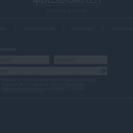
εια
Ευρετήριο ΟΤΑ
Σύνδεσμοι
Ταυτότητ
wsletter
Επιθυμώ να λαμβάνω newsletters (ενημερωτικά δελτία),
σύμφωνα με τους όρους της
Δήλωση Προστασίας
Προσωπικών Δεδομένων
στο παραπάνω e-mail.