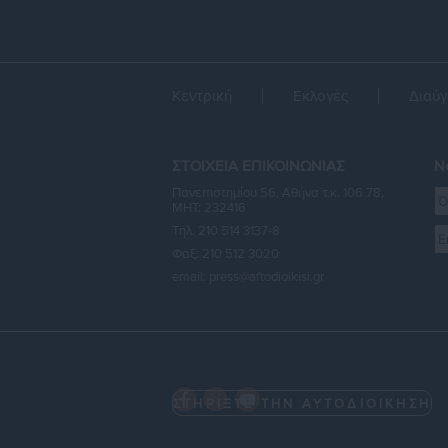
Κεντρική
Εκλογές
Διαύγ
ΣΤΟΙΧΕΙΑ ΕΠΙΚΟΙΝΩΝΙΑΣ
Ne
Πανεπιστημίου 56, Αθήνα τ.κ. 106 78,
ΜΗΤ: 232416
Τηλ. 210 514 3137-8
Φαξ: 210 512 3020
email:
press@aftodioikisi.gr
ΣΤΗΡΙΞΤΕ ΤΗΝ ΑΥΤΟΔΙΟΙΚΗΣΗ