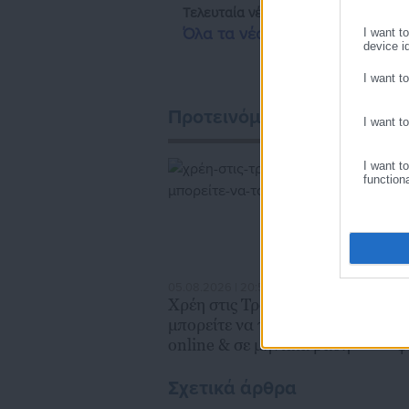
Τελευταία νέα
Δημοφιλή
Όλα τα νέα
I want t
device id
I want t
Προτεινόμενα άρθρα
I want t
I want t
function
05.08.2026 | 20:59
05
Χρέη στις Τράπεζες: Έτσι
M
μπορείτε να τα βλέπετε
Π
online & σε μηνιαία βάση
φ
Α
Σχετικά άρθρα