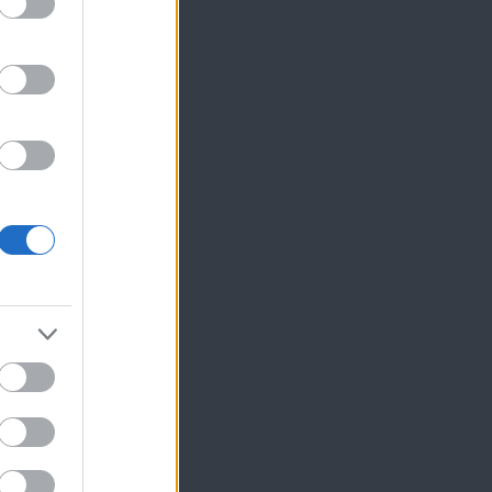
ίκησης,
ης