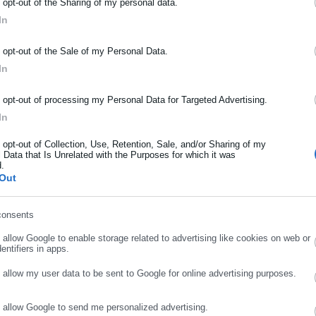
o opt-out of the Sharing of my personal data.
In
ΡΑΦΗ NEWSLETTER
o opt-out of the Sale of my Personal Data.
ωθείτε πρώτοι για ειδήσεις και θέματα από το χώρο της Αυτοδιο
In
μόσιας διοίκησης, της εργασίας, της ασφάλισης αλλά και γενικότερ
ρότητας από την Ελλάδα και όλο τον κόσμο!
o opt-out of processing my Personal Data for Targeted Advertising.
In
ήρωσε όνομα
o opt-out of Collection, Use, Retention, Sale, and/or Sharing of my
 Data that Is Unrelated with the Purposes for which it was
d.
γιώτης Θεοδωρόπουλος
ήρωσε επώνυμο
Out
ι δημοσιογράφος με εξειδίκευση στο πολιτικό ρεπορτάζ και στην
ιοίκησης σε ψηφιακά και ραδιοφωνικά μέσα. Ξεκίνησε σε ηλικία 22
consents
ρωσε email
μερίδα «Ριζοσπάστης», όπου έμεινε για 18 χρόνια καλύπτοντας το
Περισσότερα
o allow Google to enable storage related to advertising like cookies on web or
κό ρεπορτάζ. Εχει συνεργαστεί με το περιοδικό «Unfollow» κάνοντας
entifiers in apps.
 2019 δουλεύει στο ραδιοφωνικό σταθμό Αθήνα 9.84. Εργάζεται στο
ΞΙΜΟΥ,
ΜΗΤΣΟΤΑΚΗΣ,
ΤΣΙΠΡΑΣ
o allow my user data to be sent to Google for online advertising purposes.
 τα τελευταία χρόνια κατέχει τη θέση του Διευθυντή Σύνταξης της
ας.
https://www.facebook.com/theodoropan
o allow Google to send me personalized advertising.
ΣΥΝΕΧΙΣΤΕ ΣΤΟ WEBSITE
ΕΓΓΡΑΦΗ