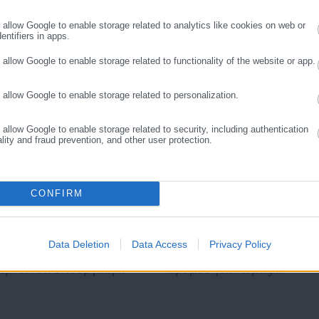
o allow Google to enable storage related to analytics like cookies on web or
entifiers in apps.
o allow Google to enable storage related to functionality of the website or app.
o allow Google to enable storage related to personalization.
o allow Google to enable storage related to security, including authentication
ality and fraud prevention, and other user protection.
CONFIRM
.08.2026 | 18:29
05.08.2026 | 16:29
εταφορά μαθητών από τις
Συμβασιούχοι ΕΑΠ: Η
Data Deletion
Data Access
Privacy Policy
εριφέρειες: Ποιες αλλαγές
διοίκηση κάνει αγώνα
έρνει νέα Υπουργική
δρόμου για να μας
πόφαση (ΦΕΚ)
απαξιώσει – H καταγγελία