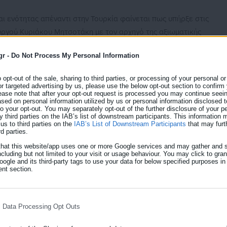
αι ενότητας απέναντι στην Τουρκία φαίνεται πως υπήρξε στις
ργού Κυριάκου Μητσοτάκη με τον αρχηγό της αξιωματικής
 πρόεδρο του ΚΙΝΑΛ Φώφη Γεννηματά.
gr -
Do Not Process My Personal Information
ία βγήκε μετά τις δηλώσεις του προέδρου του ΣΥΡΙΖΑ και της
o opt-out of the sale, sharing to third parties, or processing of your personal or
or targeted advertising by us, please use the below opt-out section to confirm
ease note that after your opt-out request is processed you may continue seein
η μεταξύ των πολιτικών δυνάμεων αποτελούν σταθερή επιδίωξη το
ed on personal information utilized by us or personal information disclosed to
 to your opt-out. You may separately opt-out of the further disclosure of your p
κλίμα αυτό, παρά τις επιμέρους διαφορές, αποτυπώθηκε και στις
y third parties on the IAB’s list of downstream participants. This information
us to third parties on the
IAB’s List of Downstream Participants
that may furt
η διάρκεια των συναντήσεων».
rd parties.
that this website/app uses one or more Google services and may gather and s
ncluding but not limited to your visit or usage behaviour. You may click to gra
ogle and its third-party tags to use your data for below specified purposes in
nt section.
αντήσεις του το απόγευμα με τον Πρόεδρο του κόμματος Ελληνική
αμματέα του κόμματος ΜέΡΑ25, Γιάνη Βαρουφάκη.
l Data Processing Opt Outs
οβουλευτικής Ομάδας του Κομμουνιστικού Κόμματος Ελλάδας,
θεί αύριο στις 09:30.