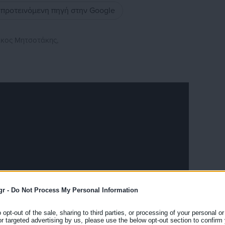
ς προτεινόμενη πηγή στην Google
κος Μητσοτάκης,
gr -
Do Not Process My Personal Information
o opt-out of the sale, sharing to third parties, or processing of your personal or
or targeted advertising by us, please use the below opt-out section to confirm