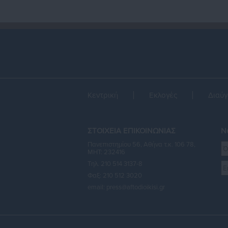
Κεντρική
Εκλογές
Διαύγ
ΣΤΟΙΧΕΙΑ ΕΠΙΚΟΙΝΩΝΙΑΣ
Ne
Πανεπιστημίου 56, Αθήνα τ.κ. 106 78,
ΜΗΤ: 232416
Τηλ. 210 514 3137-8
Φαξ: 210 512 3020
email:
press@aftodioikisi.gr