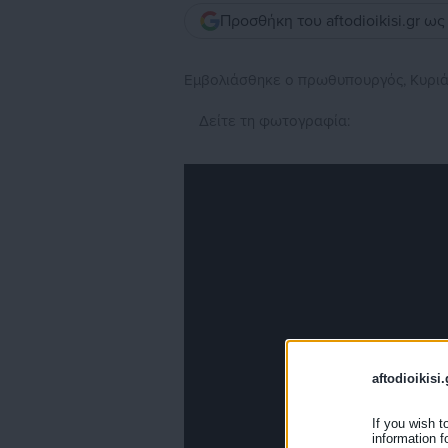
Προσθήκη του aftodioikisi.gr ω
Εμβολιάσθηκε ο πρωθυπουργός, Κυριά
Δείτε τη φωτογραφία:
aftodioikisi.
If you wish t
information f