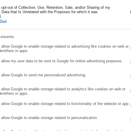
o opt-out of Collection, Use, Retention, Sale, and/or Sharing of my
 Data that Is Unrelated with the Purposes for which it was
d.
ήρωσε επώνυμο
ς της Δημοκρατίας, Κατερίνα Σακελλαροπούλου:
Out
consents
ρωσε email
o allow Google to enable storage related to advertising like cookies on web or
entifiers in apps.
o allow my user data to be sent to Google for online advertising purposes.
o allow Google to send me personalized advertising.
ΣΥΝΕΧΙΣΤΕ ΣΤΟ WEBSITE
ΕΓΓΡΑΦΗ
o allow Google to enable storage related to analytics like cookies on web or
entifiers in apps.
Aftodioikisi News
o allow Google to enable storage related to functionality of the website or app.
αδικτυακή πύλη για τους ΟΤΑ, το Δημόσιο και την Εργασία στην Ελλάδα,
008 ως πηγή έγκυρης και συνεχούς ροής ενημέρωσης με ειδήσεις και
o allow Google to enable storage related to personalization.
ης, της Δημόσιας Διοίκησης, της Εργασίας, της Ασφάλισης αλλά και
Περισσότερα
λλάδα και όλο τον κόσμο. Τον Μάιο του 2010, μόλις δύο χρόνια μετά