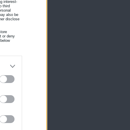
g interest-
 third
ersonal
 may also be
her disclose
tore
nt or deny
 below
ίκησης,
ης