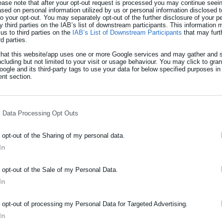
ease note that after your opt-out request is processed you may continue seein
ed on personal information utilized by us or personal information disclosed to
 to your opt-out. You may separately opt-out of the further disclosure of your p
y third parties on the IAB’s list of downstream participants. This information
us to third parties on the
IAB’s List of Downstream Participants
that may furt
rd parties.
that this website/app uses one or more Google services and may gather and s
ncluding but not limited to your visit or usage behaviour. You may click to gra
ogle and its third-party tags to use your data for below specified purposes in
nt section.
l Data Processing Opt Outs
τος εμβολιασμός στην Ελλάδα είναι
o opt-out of the Sharing of my personal data.
τεο)
In
ΡΑΦΗ NEWSLETTER
o opt-out of the Sale of my Personal Data.
 ο Σωτήρης Τσιόδρας: «Αυτό ήταν - Ούτε
ωθείτε πρώτοι για ειδήσεις και θέματα από το χώρο της Αυτοδιο
In
τεο)
μόσιας διοίκησης, της εργασίας, της ασφάλισης αλλά και γενικότερ
ρότητας από την Ελλάδα και όλο τον κόσμο!
o opt-out of processing my Personal Data for Targeted Advertising.
In
ήρωσε όνομα