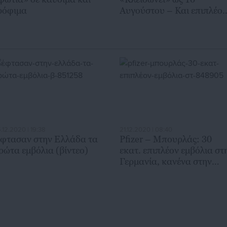
ρόφιμα
Αυγούστου – Και επιπλέον
προϋπόθεση
.12.2020 | 19:38
21.12.2020 | 08:40
φτασαν στην Ελλάδα τα
Pfizer – Μπουρλάς: 30
ρώτα εμβόλια (βίντεο)
εκατ. επιπλέον εμβόλια στ
Γερμανία, κανένα στην
Ελλάδα (εικόνα)