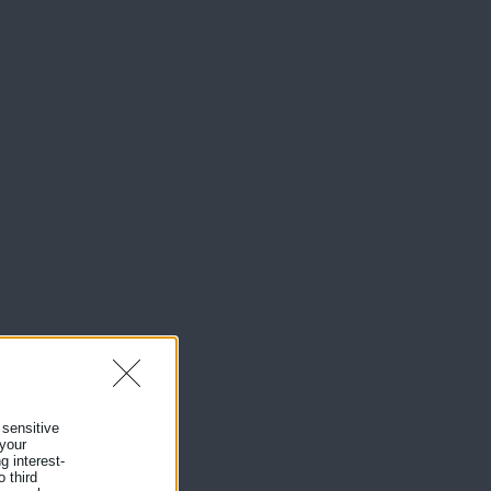
 sensitive
 your
g interest-
 third