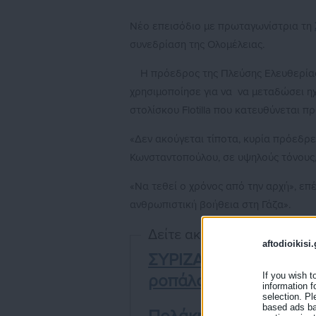
Νέο επεισόδιο με πρωταγωνίστρια τη
συνεδρίαση της Ολομέλειας.
Η πρόεδρος της Πλεύσης Ελευθερίας
χρησιμοποίησε για να να μεταδώσει ηχ
στολίσκου Flotilla που κατευθύνεται πρ
«Δεν ακούγεται τίποτα, κυρία πρόεδρ
Κωνσταντοπούλου, σε υψηλούς τόνους, 
«Να τεθεί ο χρόνος από την αρχή», επ
ανθρωπιστική βοήθεια στη Γάζα».
Δείτε ακόμη:
aftodioikisi.
ΣΥΡΙΖΑ για τιμές Ακρ
If you wish t
ροπάλου τους οικονο
information f
selection. Pl
based ads bas