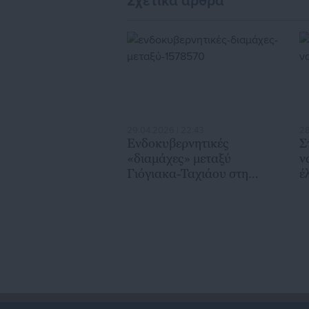
Σχετικά άρθρα
29.04.2026 | 22:43
28
Ενδοκυβερνητικές
Σ
«διαμάχες» μεταξύ
ν
Γιόγιακα-Ταχιάου στη
έ
Βουλή