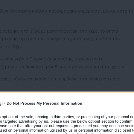
Ζωή Κωνσταντοπούλου
καταγράφηκε σήμερα στη Βουλή, κατά τη
 ανέβηκε στο βήμα με μαγνητοφωνάκι στο χέρι , το οποίο
ητικό μήνυμα από τον ισραηλινό στρατό προς τα πλοία του
ος τη Γάζα.
ε», παρενέβη ο Γιώργος Λαμπρούλης, την ώρα που η
ζητούσε να διακοπεί η διαδικασία για να ακουστεί το ηχητικό.
έμεινε. «Θέλω να ακούσετε τι συμβαίνει στα πλοία που πάνε
gr -
Do Not Process My Personal Information
όπολης+τουαλέτα: «Αποκλείει δια
o opt-out of the sale, sharing to third parties, or processing of your personal or
μικά αδύναμους»
or targeted advertising by us, please use the below opt-out section to confirm
ease note that after your opt-out request is processed you may continue seein
ed on personal information utilized by us or personal information disclosed to