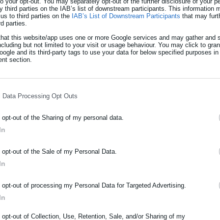
ρου-Τσάφο: «Είστε πράκτορες Γερμανών
 to your opt-out. You may separately opt-out of the further disclosure of your p
y third parties on the IAB’s list of downstream participants. This information
us to third parties on the
IAB’s List of Downstream Participants
that may furt
rd parties.
that this website/app uses one or more Google services and may gather and s
ncluding but not limited to your visit or usage behaviour. You may click to gra
ogle and its third-party tags to use your data for below specified purposes in
«πειρατεία» , «έφοδο» του ισραηλινού στρατού, για «ομηρία
nt section.
αι τοποθέτησε γεωγραφικά το περιστατικό «
κάτω από την
».
l Data Processing Opt Outs
o opt-out of the Sharing of my personal data.
In
ξελίξεις τη Μέση Ανατολή με τις εσωτερικές εξελίξεις , έκανε
α«
ανεξάρτητο κράτος ή πιόνια
» και εξαπέλυσε αιχμές και της
ΡΑΦΗ NEWSLETTER
o opt-out of the Sale of my Personal Data.
 «Είστε ενεργούμενα. Και ο κύριος Τσαφος και ο κύριος
ωθείτε πρώτοι για ειδήσεις και θέματα από το χώρο της Αυτοδιο
In
ση», κατέληξε
μόσιας διοίκησης, της εργασίας, της ασφάλισης αλλά και γενικότερ
ρότητας από την Ελλάδα και όλο τον κόσμο!
o opt-out of processing my Personal Data for Targeted Advertising.
In
ήρωσε όνομα
o opt-out of Collection, Use, Retention, Sale, and/or Sharing of my