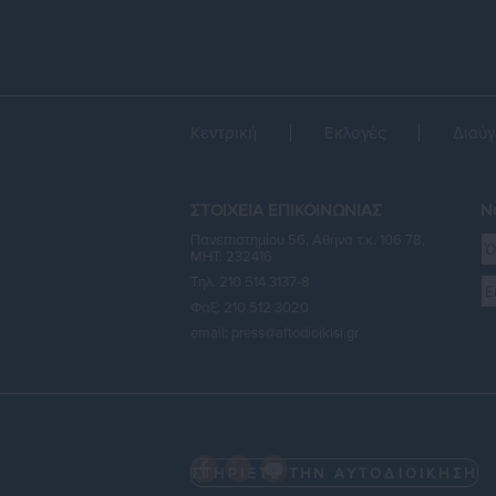
Κεντρική
Εκλογές
Διαύγ
ΣΤΟΙΧΕΙΑ ΕΠΙΚΟΙΝΩΝΙΑΣ
Ne
Πανεπιστημίου 56, Αθήνα τ.κ. 106 78,
ΜΗΤ: 232416
Τηλ. 210 514 3137-8
Φαξ: 210 512 3020
email:
press@aftodioikisi.gr
ΣΤΗΡΙΞΤΕ ΤΗΝ ΑΥΤΟΔΙΟΙΚΗΣΗ