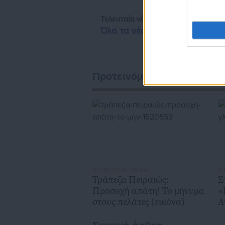
Τελευταία νέα
Δημοφιλή
Όλα τα νέα
Προτεινόμενα άρθρα
03.08.2026 | 16:59
03
Τράπεζα Πειραιώς:
Σ
Προσοχή απάτη! Το μήνυμα
«
στους πελάτες (εικόνα)
A