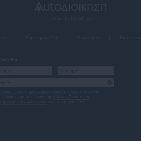
εια
Ευρετήριο ΟΤΑ
Σύνδεσμοι
Ταυτότητ
wsletter
Επιθυμώ να λαμβάνω newsletters (ενημερωτικά δελτία),
σύμφωνα με τους όρους της
Δήλωση Προστασίας
Προσωπικών Δεδομένων
στο παραπάνω e-mail.