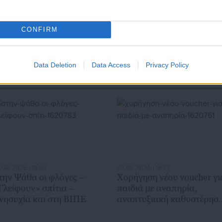
CONFIRM
Data Deletion
Data Access
Privacy Policy
.08.2026 | 14:59
03.08.2026 | 14:37
την Ψάθα οι φλόγες –
Χορήγηση νέου voucher γι
Γλείφουν» σπίτια –
παιδιά με αναπηρία,
νησυχία και στη ΒΙΠΕ
αναπτυξιακή καθυστέρησ
ή διαταραχή