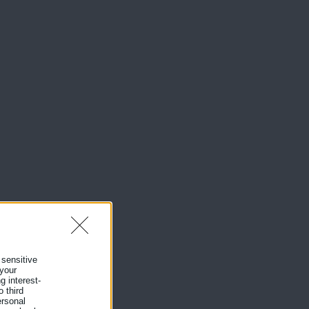
 sensitive
 your
g interest-
 third
ersonal