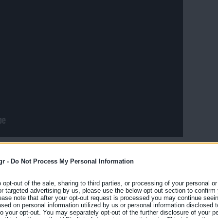
gr -
Do Not Process My Personal Information
o opt-out of the sale, sharing to third parties, or processing of your personal or
or targeted advertising by us, please use the below opt-out section to confirm
ease note that after your opt-out request is processed you may continue seein
ed on personal information utilized by us or personal information disclosed to
 to your opt-out. You may separately opt-out of the further disclosure of your p