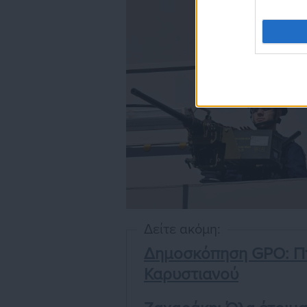
Δείτε ακόμη:
Δημοσκόπηση GPO: Πτ
Καρυστιανού