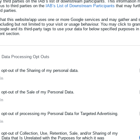
y third parties on the IAB’s list of downstream participants. This information
us to third parties on the
IAB’s List of Downstream Participants
that may furt
rd parties.
that this website/app uses one or more Google services and may gather and s
ncluding but not limited to your visit or usage behaviour. You may click to gra
ogle and its third-party tags to use your data for below specified purposes in
nt section.
l Data Processing Opt Outs
o opt-out of the Sharing of my personal data.
In
ΡΑΦΗ NEWSLETTER
o opt-out of the Sale of my Personal Data.
ωθείτε πρώτοι για ειδήσεις και θέματα από το χώρο της Αυτοδιο
In
μόσιας διοίκησης, της εργασίας, της ασφάλισης αλλά και γενικότερ
ρότητας από την Ελλάδα και όλο τον κόσμο!
o opt-out of processing my Personal Data for Targeted Advertising.
In
ήρωσε όνομα
o opt-out of Collection, Use, Retention, Sale, and/or Sharing of my
 Data that Is Unrelated with the Purposes for which it was