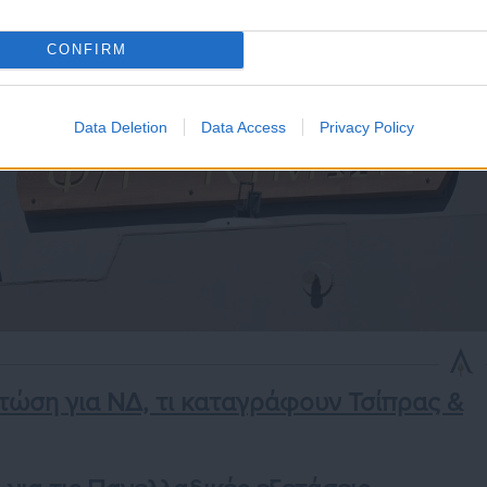
CONFIRM
Data Deletion
Data Access
Privacy Policy
ώση για ΝΔ, τι καταγράφουν Τσίπρας &