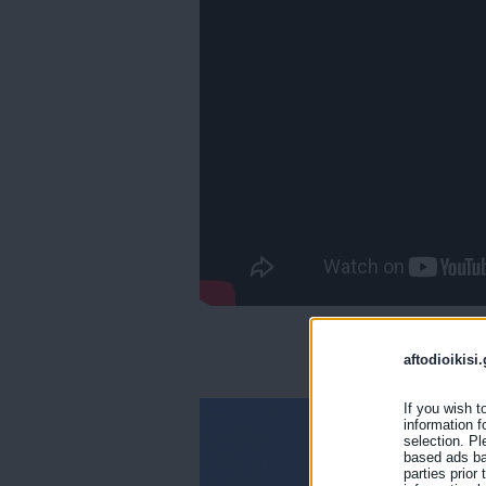
aftodioikisi.
If you wish t
information f
selection. Pl
based ads bas
parties prior