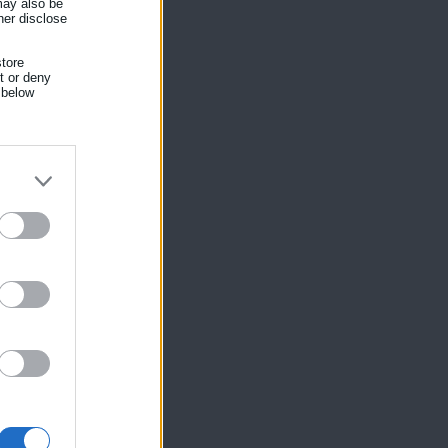
 may also be
her disclose
tore
nt or deny
 below
ίκησης,
ης