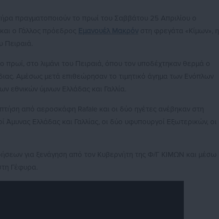
τήρα πραγματοποιούν το πρωί του Σαββάτου 25 Απριλίου ο
και ο Γάλλος πρόεδρος
Εμανουέλ Μακρόν
στη φρεγάτα «Κίμων», η
υ Πειραιά.
ο πρωί, στο λιμάνι του Πειραιά, όπου τον υποδέχτηκαν θερμά ο
διας. Αμέσως μετά επιθεώρησαν το τιμητικό άγημα των Ενόπλων
ν εθνικών ύμνων Ελλάδας και Γαλλία.
πτήση από αεροσκάφη Rafale και οι δύο ηγέτες ανέβηκαν στη
οί Άμυνας Ελλάδας και Γαλλίας, οι δύο υφυπουργοί Εξωτερικών, οι
ρήσεων για ξενάγηση από τον Κυβερνήτη της Φ/Γ ΚΙΜΩΝ και μέσω
στη Γέφυρα.